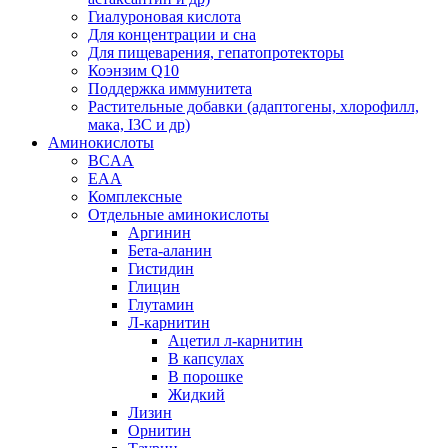
Гиалуроновая кислота
Для концентрации и сна
Для пищеварения, гепатопротекторы
Коэнзим Q10
Поддержка иммунитета
Растительные добавки (адаптогены, хлорофилл,
мака, I3C и др)
Аминокислоты
BCAA
EAA
Комплексные
Отдельные аминокислоты
Аргинин
Бета-аланин
Гистидин
Глицин
Глутамин
Л-карнитин
Ацетил л-карнитин
В капсулах
В порошке
Жидкий
Лизин
Орнитин