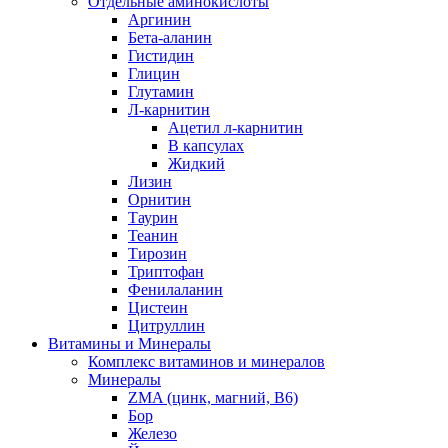
Отдельные аминокислоты
Аргинин
Бета-аланин
Гистидин
Глицин
Глутамин
Л-карнитин
Ацетил л-карнитин
В капсулах
Жидкий
Лизин
Орнитин
Таурин
Теанин
Тирозин
Триптофан
Фенилаланин
Цистеин
Цитруллин
Витамины и Минералы
Комплекс витаминов и минералов
Минералы
ZMA (цинк, магний, В6)
Бор
Железо