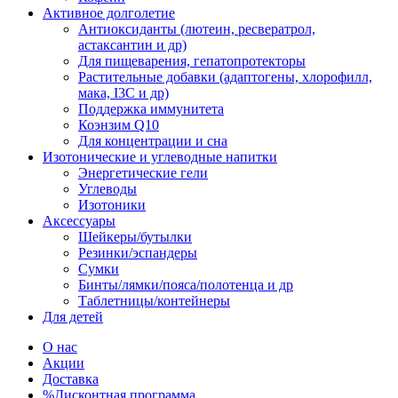
Активное долголетие
Антиоксиданты (лютеин, ресвератрол,
астаксантин и др)
Для пищеварения, гепатопротекторы
Растительные добавки (адаптогены, хлорофилл,
мака, I3C и др)
Поддержка иммунитета
Коэнзим Q10
Для концентрации и сна
Изотонические и углеводные напитки
Энергетические гели
Углеводы
Изотоники
Аксессуары
Шейкеры/бутылки
Резинки/эспандеры
Сумки
Бинты/лямки/пояса/полотенца и др
Таблетницы/контейнеры
Для детей
О нас
Акции
Доставка
%Дисконтная программа