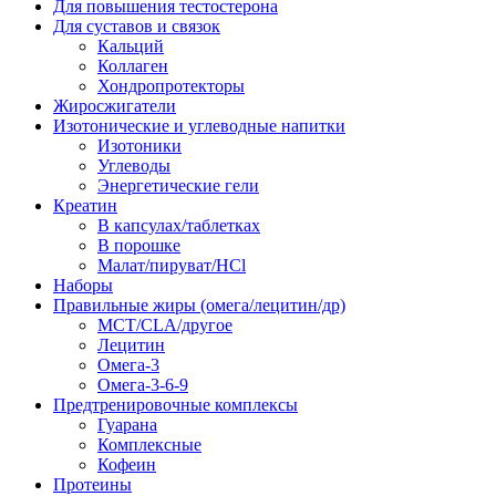
Для повышения тестостерона
Для суставов и связок
Кальций
Коллаген
Хондропротекторы
Жиросжигатели
Изотонические и углеводные напитки
Изотоники
Углеводы
Энергетические гели
Креатин
В капсулах/таблетках
В порошке
Малат/пируват/HCl
Наборы
Правильные жиры (омега/лецитин/др)
MCT/CLA/другое
Лецитин
Омега-3
Омега-3-6-9
Предтренировочные комплексы
Гуарана
Комплексные
Кофеин
Протеины