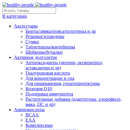
В категории
Аксессуары
Бинты/лямки/пояса/полотенца и др
Резинки/эспандеры
Сумки
Таблетницы/контейнеры
Шейкеры/бутылки
Активное долголетие
Антиоксиданты (лютеин, ресвератрол,
астаксантин и др)
Гиалуроновая кислота
Для концентрации и сна
Для пищеварения, гепатопротекторы
Коэнзим Q10
Поддержка иммунитета
Растительные добавки (адаптогены, хлорофилл,
мака, I3C и др)
Аминокислоты
BCAA
EAA
Комплексные