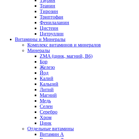
Таурин
Теанин
Тирозин
Триптофан
Фенилаланин
Цистеин
Цитруллин
Витамины и Минералы
Комплекс витаминов и минералов
Минералы
ZMA (цинк, магний, В6)
Бор
Железо
Йод
Калий
Кальций
Литий
Магний
Медь
Селен
Серебро
Хром
Цинк
Отдельные витамины
Витамин А