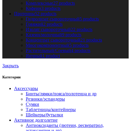
Комплексные
27 products
Кофеин
3 products
Протеины
52 products
Гидролизат сывороточный
5 products
Говяжий
2 products
Изолят сывороточный
22 products
Казеин/молочный
9 products
Концентрат сывороточный
21 products
Многокомпонентный
5 products
Растительный/Соевый
4 products
Яичный
1 product
Закрыть
Категории
Аксессуары
Бинты/лямки/пояса/полотенца и др
Резинки/эспандеры
Сумки
Таблетницы/контейнеры
Шейкеры/бутылки
Активное долголетие
Антиоксиданты (лютеин, ресвератрол,
астаксантин и др)