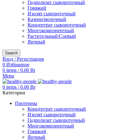
Гидролизат сывороточный
Говяжий
Изолят сывороточный
Казеин/молочный
Концентрат сывороточный
Многокомпонентный
Растительный/Соевый
Яичный
Search
Вход / Регистрация
0
Избранное
0
items
/
0.00
Br
Menu
0
items
/
0.00
Br
Категории
Протеины
Концентрат сывороточный
Изолят сывороточный
Гидролизат сывороточный
Многокомпонентный
Говяжий
Яичный