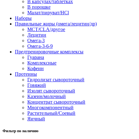
В капсулах/таблетках
В порошке
Малат/пируват/HCl
Наборы
Правильные жиры (омега/лецитин/др)
MCT/CLA/другое
Лецитин
Омега-3
Омега-3-6-9
Предтренировочные комплексы
Гуарана
Комплексные
Кофеин
Протеины
Гидролизат сывороточный
Говяжий
Изолят сывороточный
Казеин/молочный
Концентрат сывороточный
Многокомпонентный
Растительный/Соевый
Яичный
Фильтр по наличию