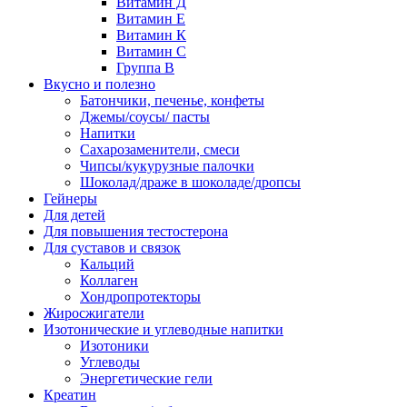
Витамин Д
Витамин Е
Витамин К
Витамин С
Группа В
Вкусно и полезно
Батончики, печенье, конфеты
Джемы/соусы/ пасты
Напитки
Сахарозаменители, смеси
Чипсы/кукурузные палочки
Шоколад/драже в шоколаде/дропсы
Гейнеры
Для детей
Для повышения тестостерона
Для суставов и связок
Кальций
Коллаген
Хондропротекторы
Жиросжигатели
Изотонические и углеводные напитки
Изотоники
Углеводы
Энергетические гели
Креатин