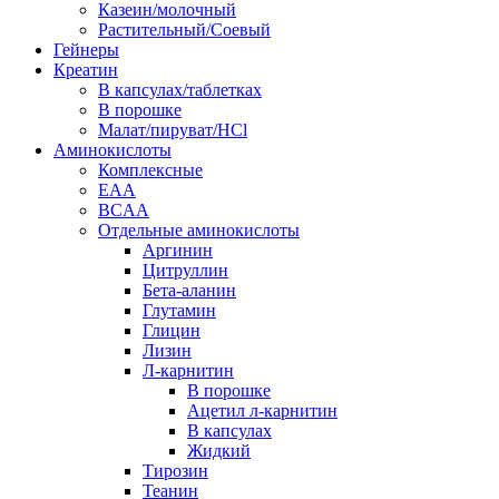
Казеин/молочный
Растительный/Соевый
Гейнеры
Креатин
В капсулах/таблетках
В порошке
Малат/пируват/HCl
Аминокислоты
Комплексные
EAA
BCAA
Отдельные аминокислоты
Аргинин
Цитруллин
Бета-аланин
Глутамин
Глицин
Лизин
Л-карнитин
В порошке
Ацетил л-карнитин
В капсулах
Жидкий
Тирозин
Теанин