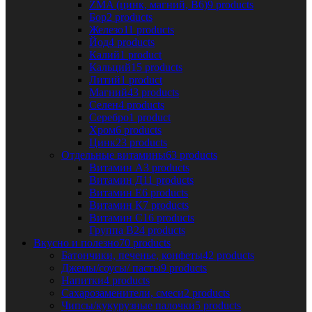
ZMA (цинк, магний, В6)
9 products
Бор
2 products
Железо
11 products
Йод
4 products
Калий
1 product
Кальций
15 products
Литий
1 product
Магний
43 products
Селен
4 products
Серебро
1 product
Хром
6 products
Цинк
23 products
Отдельные витамины
63 products
Витамин А
3 products
Витамин Д
11 products
Витамин Е
6 products
Витамин К
7 products
Витамин С
16 products
Группа В
24 products
Вкусно и полезно
70 products
Батончики, печенье, конфеты
42 products
Джемы/соусы/ пасты
9 products
Напитки
4 products
Сахарозаменители, смеси
2 products
Чипсы/кукурузные палочки
5 products