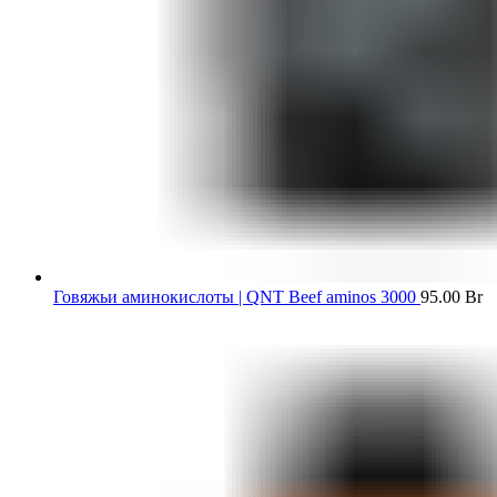
Говяжьи аминокислоты | QNT Beef aminos 3000
95.00
Br