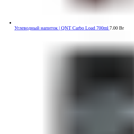
Углеводный напиток | QNT Carbo Load 700ml
7.00
Br