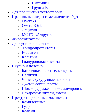
Витамин С
Группа В
Для повышения тестостерона
Правильные жиры (омега/лецитин/др)
Омега-3
Омега-3-6-9
Лецитин
MCT/CLA/другое
Жиросжигатели
Для суставов и связок
Хондропротекторы
Коллаген
Кальций
Гиалуроновая кислота
Вкусно и полезно
Батончики, печенье, конфеты
Напитки
Чипсы/кукурузные палочки
Джемы/соусы/ пасты
Шоколад/драже в шоколаде/дропсы
Сахарозаменители, смеси
Предтренировочные комплексы
Комплексные
Гуарана
Кофеин