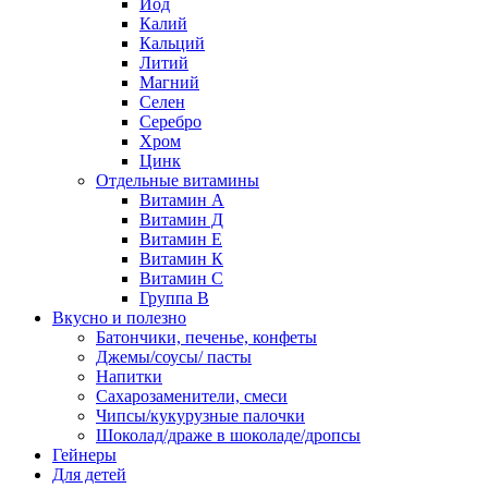
Йод
Калий
Кальций
Литий
Магний
Селен
Серебро
Хром
Цинк
Отдельные витамины
Витамин А
Витамин Д
Витамин Е
Витамин К
Витамин С
Группа В
Вкусно и полезно
Батончики, печенье, конфеты
Джемы/соусы/ пасты
Напитки
Сахарозаменители, смеси
Чипсы/кукурузные палочки
Шоколад/драже в шоколаде/дропсы
Гейнеры
Для детей