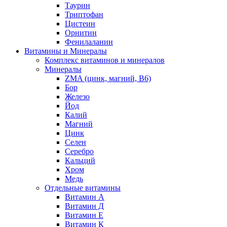
Таурин
Триптофан
Цистеин
Орнитин
Фенилаланин
Витамины и Минералы
Комплекс витаминов и минералов
Минералы
ZMA (цинк, магний, В6)
Бор
Железо
Йод
Калий
Магний
Цинк
Селен
Серебро
Кальций
Хром
Медь
Отдельные витамины
Витамин А
Витамин Д
Витамин Е
Витамин К