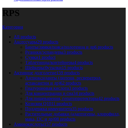
RPS
Категории
All
products
Аксессуары
29 products
Бинты/лямки/пояса/полотенца и др
6 products
Резинки/эспандеры
3 products
Сумки
1 product
Таблетницы/контейнеры
4 products
Шейкеры/бутылки
15 products
Активное долголетие
159 products
Антиоксиданты (лютеин, ресвератрол,
астаксантин и др)
62 products
Гиалуроновая кислота
3 products
Для концентрации и сна
34 products
Для пищеварения, гепатопротекторы
42 products
Коэнзим Q10
11 products
Поддержка иммунитета
35 products
Растительные добавки (адаптогены, хлорофилл,
мака, I3C и др)
98 products
Аминокислоты
157 products