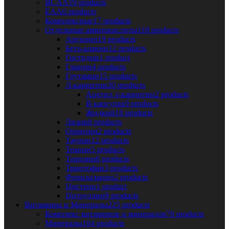
BCAA
19 products
EAA
6 products
Комплексные
17 products
Отдельные аминокислоты
118 products
Аргинин
19 products
Бета-аланин
12 products
Гистидин
1 product
Глицин
4 products
Глутамин
15 products
Л-карнитин
20 products
Ацетил л-карнитин
2 products
В капсулах
9 products
Жидкий
10 products
Лизин
8 products
Орнитин
2 products
Таурин
12 products
Теанин
5 products
Тирозин
6 products
Триптофан
3 products
Фенилаланин
2 products
Цистеин
1 product
Цитруллин
9 products
Витамины и Минералы
225 products
Комплекс витаминов и минералов
70 products
Минералы
104 products