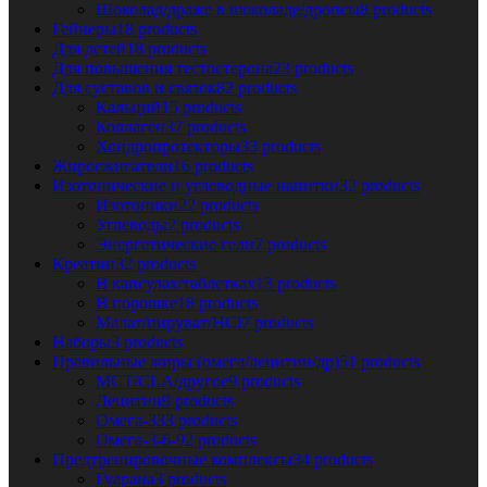
Шоколад/драже в шоколаде/дропсы
8 products
Гейнеры
18 products
Для детей
18 products
Для повышения тестостерона
23 products
Для суставов и связок
82 products
Кальций
15 products
Коллаген
37 products
Хондропротекторы
33 products
Жиросжигатели
16 products
Изотонические и углеводные напитки
32 products
Изотоники
22 products
Углеводы
2 products
Энергетические гели
7 products
Креатин
32 products
В капсулах/таблетках
13 products
В порошке
18 products
Малат/пируват/HCl
7 products
Наборы
3 products
Правильные жиры (омега/лецитин/др)
51 products
MCT/CLA/другое
9 products
Лецитин
9 products
Омега-3
33 products
Омега-3-6-9
2 products
Предтренировочные комплексы
34 products
Гуарана
3 products