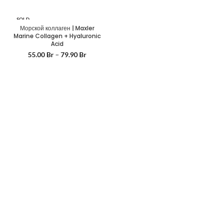
SOLD
OUT
Морской коллаген | Maxler
Marine Collagen + Hyaluronic
Acid
55.00
Br
–
79.90
Br