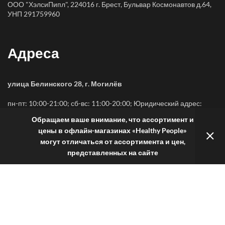
ООО "ХэлсиПипл", 224016 г. Брест, Бульвар Космонавтов д.64,
УНП 291759960
Адреса
улица Белинского 28, г. Могилёв
пн-пт: 10:00-21:00; сб-вс: 11:00-20:00; Юридический адрес:
ООО "ХэлсиПипл", 224016 г. Брест, Бульвар Космонавтов д.64,
Обращаем ваше внимание, что ассортимент и
УНП 291759960
цены в офлайн-магазинах «Healthy People»
могут отличаться от ассортимента и цен,
улица Ленинская 68, г. Могилёв
представленных на сайте
пн-вс: 10:00-20:00; Юридический адрес: ООО "ХэлсиПипл",
224016 г. Брест, Бульвар Космонавтов д.64, УНП 291759960