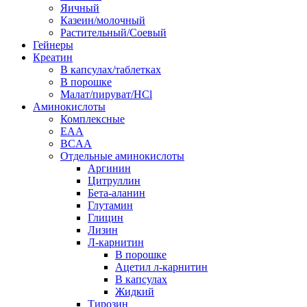
Яичный
Казеин/молочный
Растительный/Соевый
Гейнеры
Креатин
В капсулах/таблетках
В порошке
Малат/пируват/HCl
Аминокислоты
Комплексные
EAA
BCAA
Отдельные аминокислоты
Аргинин
Цитруллин
Бета-аланин
Глутамин
Глицин
Лизин
Л-карнитин
В порошке
Ацетил л-карнитин
В капсулах
Жидкий
Тирозин