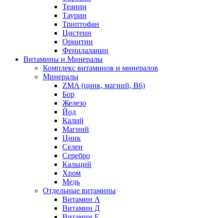
Теанин
Таурин
Триптофан
Цистеин
Орнитин
Фенилаланин
Витамины и Минералы
Комплекс витаминов и минералов
Минералы
ZMA (цинк, магний, В6)
Бор
Железо
Йод
Калий
Магний
Цинк
Селен
Серебро
Кальций
Хром
Медь
Отдельные витамины
Витамин А
Витамин Д
Витамин Е