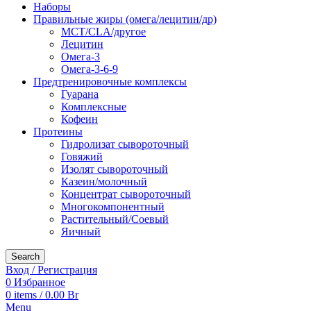
Наборы
Правильные жиры (омега/лецитин/др)
MCT/CLA/другое
Лецитин
Омега-3
Омега-3-6-9
Предтренировочные комплексы
Гуарана
Комплексные
Кофеин
Протеины
Гидролизат сывороточный
Говяжий
Изолят сывороточный
Казеин/молочный
Концентрат сывороточный
Многокомпонентный
Растительный/Соевый
Яичный
Search
Вход / Регистрация
0
Избранное
0
items
/
0.00
Br
Menu