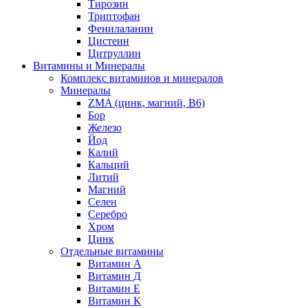
Тирозин
Триптофан
Фенилаланин
Цистеин
Цитруллин
Витамины и Минералы
Комплекс витаминов и минералов
Минералы
ZMA (цинк, магний, В6)
Бор
Железо
Йод
Калий
Кальций
Литий
Магний
Селен
Серебро
Хром
Цинк
Отдельные витамины
Витамин А
Витамин Д
Витамин Е
Витамин К