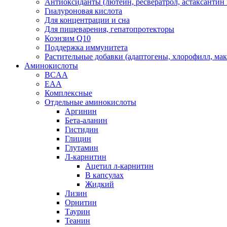
Антиоксиданты (лютеин, ресвератрол, астаксантин 
Гиалуроновая кислота
Для концентрации и сна
Для пищеварения, гепатопротекторы
Коэнзим Q10
Поддержка иммунитета
Растительные добавки (адаптогены, хлорофилл, мака
Аминокислоты
BCAA
EAA
Комплексные
Отдельные аминокислоты
Аргинин
Бета-аланин
Гистидин
Глицин
Глутамин
Л-карнитин
Ацетил л-карнитин
В капсулах
Жидкий
Лизин
Орнитин
Таурин
Теанин