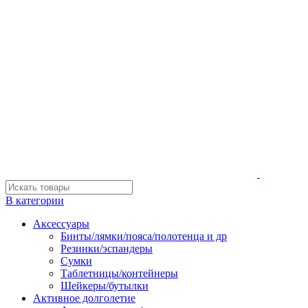
В категории
Аксессуары
Бинты/лямки/пояса/полотенца и др
Резинки/эспандеры
Сумки
Таблетницы/контейнеры
Шейкеры/бутылки
Активное долголетие