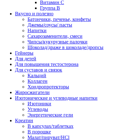
Витамин С
Группа В
Вкусно и полезно
Батончики, печенье, конфеты
Джемы/соусы/ пасты
Напитки
Сахарозаменители, смеси
Чипсы/кукурузные палочки
Шоколад/драже в шоколаде/дропсы
Гейнеры
Для детей
Для повышения тестостерона
Для суставов и связок
Кальций
Коллаген
Хондропротекторы
Жиросжигатели
Изотонические и углеводные напитки
Изотоники
Углеводы
Энергетические гели
Креатин
В капсулах/таблетках
В порошке
Малат/пируват/HCl