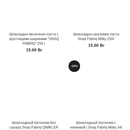
Шоколадно-молочная паста с
Шоколадно-ореховая паста
хрустящими шариками “SNAQ
Snaq Fabriq Milky 250г
FABRIQ” 250 г
15.00
Br
15.00
Br
-19%
Шоколадный батончик без
Шоколадный батончик с
сахара Snaq Fabriq QWIKLER
начинкой | Snaq Fabriq Milky 34г