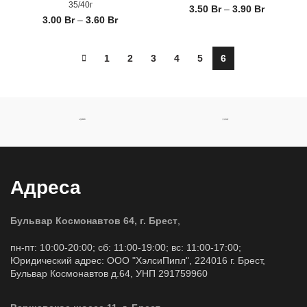
35/40г
3.50
Br
–
3.90
Br
3.00
Br
–
3.60
Br
1
2
3
4
5
6
Адреса
Бульвар Космонавтов 64, г. Брест
,
пн-пт: 10:00-20:00; сб: 11:00-19:00; вс: 11:00-17:00;
Юридический адрес: ООО "ХэлсиПипл", 224016 г. Брест,
Бульвар Космонавтов д.64, УНП 291759960