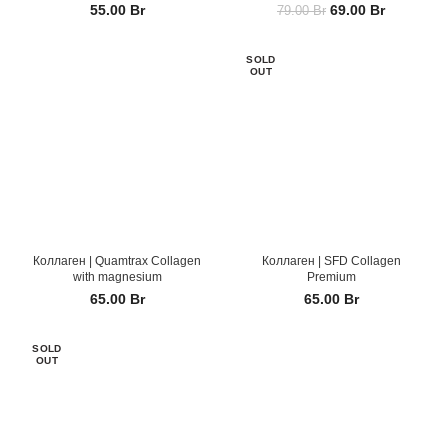
55.00
Br
69.00
Br
79.00
Br
SOLD
OUT
Коллаген | Quamtrax Collagen
Коллаген | SFD Collagen
with magnesium
Premium
65.00
Br
65.00
Br
SOLD
OUT