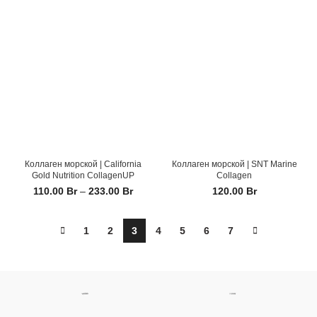
Коллаген морской | California
Коллаген морской | SNT Marine
Gold Nutrition CollagenUP
Collagen
110.00
Br
–
233.00
Br
120.00
Br
1
2
3
4
5
6
7