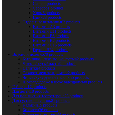
Селен
4 products
Серебро
1 product
Хром
6 products
Цинк
23 products
Отдельные витамины
63 products
Витамин А
3 products
Витамин Д
11 products
Витамин Е
6 products
Витамин К
7 products
Витамин С
16 products
Группа В
24 products
Вкусно и полезно
70 products
Батончики, печенье, конфеты
42 products
Джемы/соусы/ пасты
9 products
Напитки
4 products
Сахарозаменители, смеси
2 products
Чипсы/кукурузные палочки
5 products
Шоколад/драже в шоколаде/дропсы
8 products
Гейнеры
17 products
Для детей
18 products
Для повышения тестостерона
23 products
Для суставов и связок
81 products
Кальций
15 products
Коллаген
36 products
Хондропротекторы
33 products