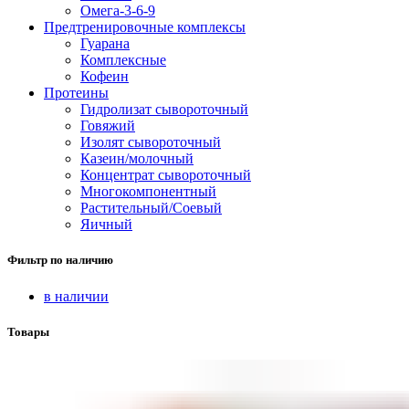
Омега-3-6-9
Предтренировочные комплексы
Гуарана
Комплексные
Кофеин
Протеины
Гидролизат сывороточный
Говяжий
Изолят сывороточный
Казеин/молочный
Концентрат сывороточный
Многокомпонентный
Растительный/Соевый
Яичный
Фильтр по наличию
в наличии
Товары