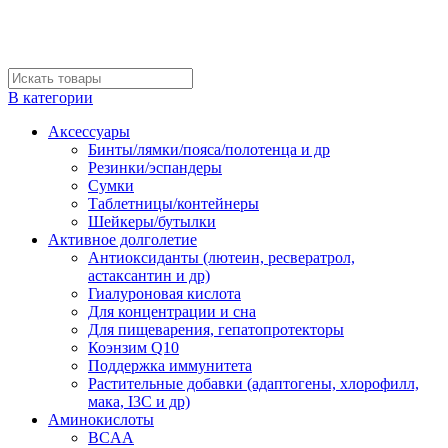
В категории
Аксессуары
Бинты/лямки/пояса/полотенца и др
Резинки/эспандеры
Сумки
Таблетницы/контейнеры
Шейкеры/бутылки
Активное долголетие
Антиоксиданты (лютеин, ресвератрол,
астаксантин и др)
Гиалуроновая кислота
Для концентрации и сна
Для пищеварения, гепатопротекторы
Коэнзим Q10
Поддержка иммунитета
Растительные добавки (адаптогены, хлорофилл,
мака, I3C и др)
Аминокислоты
BCAA