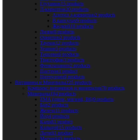
Глутамин
15 products
Л-карнитин
20 products
Ацетил л-карнитин
2 products
В капсулах
9 products
Жидкий
10 products
Лизин
8 products
Орнитин
2 products
Таурин
12 products
Теанин
5 products
Тирозин
6 products
Триптофан
3 products
Фенилаланин
2 products
Цистеин
1 product
Цитруллин
9 products
Витамины и Минералы
225 products
Комплекс витаминов и минералов
70 products
Минералы
104 products
ZMA (цинк, магний, В6)
9 products
Бор
2 products
Железо
11 products
Йод
4 products
Калий
1 product
Кальций
15 products
Литий
1 product
Магний
43 products