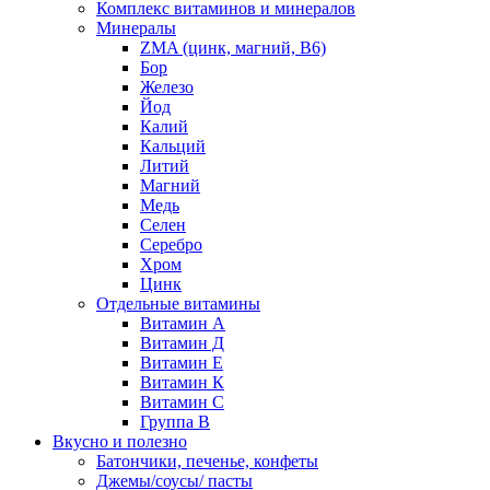
Комплекс витаминов и минералов
Минералы
ZMA (цинк, магний, В6)
Бор
Железо
Йод
Калий
Кальций
Литий
Магний
Медь
Селен
Серебро
Хром
Цинк
Отдельные витамины
Витамин А
Витамин Д
Витамин Е
Витамин К
Витамин С
Группа В
Вкусно и полезно
Батончики, печенье, конфеты
Джемы/соусы/ пасты