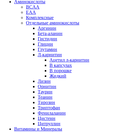
Аминокислоты
BCAA
EAA
Комплексные
Отдельные аминокислоты
Аргинин
Бета-аланин
Гистидин
Глицин
Глутамин
Л-карнитин
Ацетил л-карнитин
В капсулах
В порошке
Жидкий
Лизин
Орнитин
Таурин
Теанин
Тирозин
Триптофан
Фенилаланин
Цистеин
Цитруллин
Витамины и Минералы