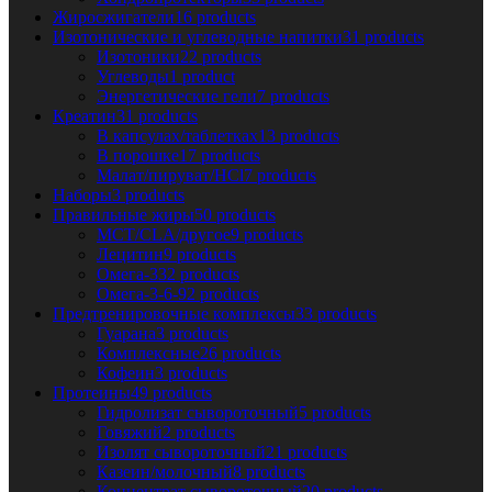
Жиросжигатели
16 products
Изотонические и углеводные напитки
31 products
Изотоники
22 products
Углеводы
1 product
Энергетические гели
7 products
Креатин
31 products
В капсулах/таблетках
13 products
В порошке
17 products
Малат/пируват/HCl
7 products
Наборы
3 products
Правильные жиры
50 products
MCT/CLA/другое
9 products
Лецитин
9 products
Омега-3
32 products
Омега-3-6-9
2 products
Предтренировочные комплексы
33 products
Гуарана
3 products
Комплексные
26 products
Кофеин
3 products
Протеины
49 products
Гидролизат сывороточный
5 products
Говяжий
2 products
Изолят сывороточный
21 products
Казеин/молочный
8 products
Концентрат сывороточный
20 products