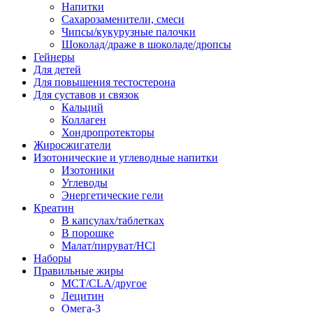
Напитки
Сахарозаменители, смеси
Чипсы/кукурузные палочки
Шоколад/драже в шоколаде/дропсы
Гейнеры
Для детей
Для повышения тестостерона
Для суставов и связок
Кальций
Коллаген
Хондропротекторы
Жиросжигатели
Изотонические и углеводные напитки
Изотоники
Углеводы
Энергетические гели
Креатин
В капсулах/таблетках
В порошке
Малат/пируват/HCl
Наборы
Правильные жиры
MCT/CLA/другое
Лецитин
Омега-3