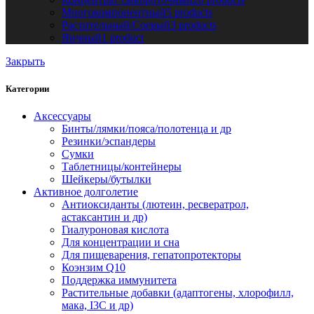
Многокомпонентный
5 products
Растительный/Соевый
3 products
Яичный
1 product
Закрыть
Категории
Аксессуары
Бинты/лямки/пояса/полотенца и др
Резинки/эспандеры
Сумки
Таблетницы/контейнеры
Шейкеры/бутылки
Активное долголетие
Антиоксиданты (лютеин, ресвератрол,
астаксантин и др)
Гиалуроновая кислота
Для концентрации и сна
Для пищеварения, гепатопротекторы
Коэнзим Q10
Поддержка иммунитета
Растительные добавки (адаптогены, хлорофилл,
мака, I3C и др)