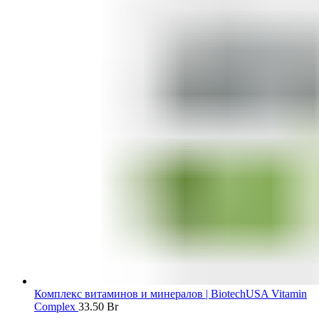
Комплекс витаминов и минералов | BiotechUSA Vitamin
Complex
33.50
Br