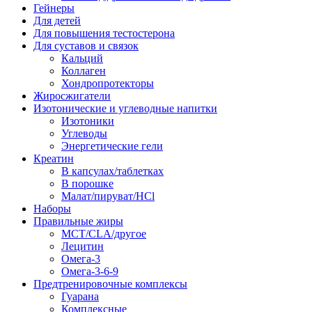
Гейнеры
Для детей
Для повышения тестостерона
Для суставов и связок
Кальций
Коллаген
Хондропротекторы
Жиросжигатели
Изотонические и углеводные напитки
Изотоники
Углеводы
Энергетические гели
Креатин
В капсулах/таблетках
В порошке
Малат/пируват/HCl
Наборы
Правильные жиры
MCT/CLA/другое
Лецитин
Омега-3
Омега-3-6-9
Предтренировочные комплексы
Гуарана
Комплексные