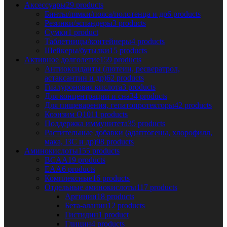
Аксессуары
29 products
Бинты/лямки/пояса/полотенца и др
6 products
Резинки/эспандеры
3 products
Сумки
1 product
Таблетницы/контейнеры
4 products
Шейкеры/бутылки
15 products
Активное долголетие
159 products
Антиоксиданты (лютеин, ресвератрол,
астаксантин и др)
62 products
Гиалуроновая кислота
3 products
Для концентрации и сна
34 products
Для пищеварения, гепатопротекторы
42 products
Коэнзим Q10
11 products
Поддержка иммунитета
35 products
Растительные добавки (адаптогены, хлорофилл,
мака, I3C и др)
98 products
Аминокислоты
155 products
BCAA
19 products
EAA
6 products
Комплексные
16 products
Отдельные аминокислоты
117 products
Аргинин
18 products
Бета-аланин
12 products
Гистидин
1 product
Глицин
4 products