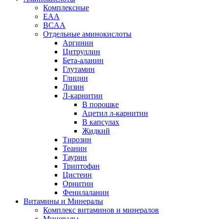
Комплексные
EAA
BCAA
Отдельные аминокислоты
Аргинин
Цитруллин
Бета-аланин
Глутамин
Глицин
Лизин
Л-карнитин
В порошке
Ацетил л-карнитин
В капсулах
Жидкий
Тирозин
Теанин
Таурин
Триптофан
Цистеин
Орнитин
Фенилаланин
Витамины и Минералы
Комплекс витаминов и минералов
Минералы