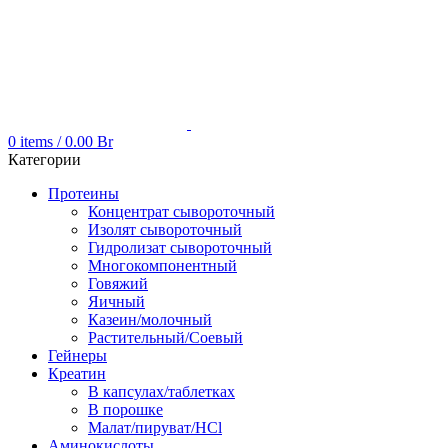
0
items
/
0.00
Br
Категории
Протеины
Концентрат сывороточный
Изолят сывороточный
Гидролизат сывороточный
Многокомпонентный
Говяжий
Яичный
Казеин/молочный
Растительный/Соевый
Гейнеры
Креатин
В капсулах/таблетках
В порошке
Малат/пируват/HCl
Аминокислоты