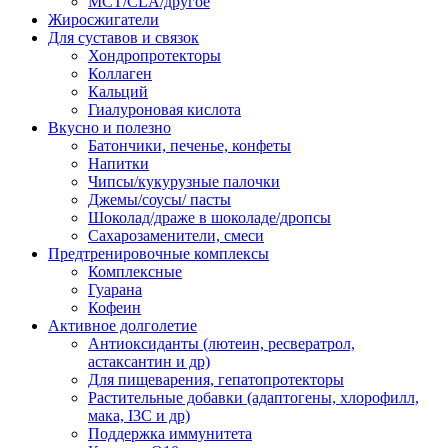
MCT/CLA/другое
Жиросжигатели
Для суставов и связок
Хондропротекторы
Коллаген
Кальций
Гиалуроновая кислота
Вкусно и полезно
Батончики, печенье, конфеты
Напитки
Чипсы/кукурузные палочки
Джемы/соусы/ пасты
Шоколад/драже в шоколаде/дропсы
Сахарозаменители, смеси
Предтренировочные комплексы
Комплексные
Гуарана
Кофеин
Активное долголетие
Антиоксиданты (лютеин, ресвератрол,
астаксантин и др)
Для пищеварения, гепатопротекторы
Растительные добавки (адаптогены, хлорофилл,
мака, I3C и др)
Поддержка иммунитета