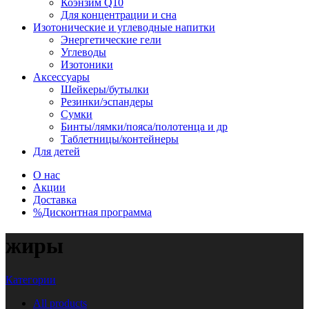
Коэнзим Q10
Для концентрации и сна
Изотонические и углеводные напитки
Энергетические гели
Углеводы
Изотоники
Аксессуары
Шейкеры/бутылки
Резинки/эспандеры
Сумки
Бинты/лямки/пояса/полотенца и др
Таблетницы/контейнеры
Для детей
О нас
Акции
Доставка
%Дисконтная программа
жиры
Категории
All
products