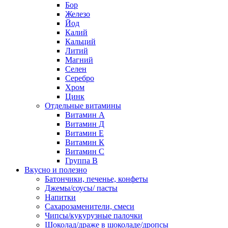
Бор
Железо
Йод
Калий
Кальций
Литий
Магний
Селен
Серебро
Хром
Цинк
Отдельные витамины
Витамин А
Витамин Д
Витамин Е
Витамин К
Витамин С
Группа В
Вкусно и полезно
Батончики, печенье, конфеты
Джемы/соусы/ пасты
Напитки
Сахарозаменители, смеси
Чипсы/кукурузные палочки
Шоколад/драже в шоколаде/дропсы