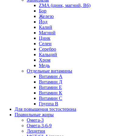
ZMA (цинк, магний, В6)
Бор
Железо
Йод
Калий
Магний
Цинк
Селен
Серебро
Кальций
Хром
Медь
Отдельные витамины
Витамин А
Витамин Д
Витамин Е
Витамин К
Витамин С
Группа В
Для повышения тестостерона
Правильные жиры
Омега-3
Омега-3-6-9
Лецитин