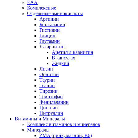
EAA
Комплексные
Отдельные аминокислоты
Аргинин
Бета-аланин
Гистидин
Глицин
Глутамин
Л-карнитин
Ацетил л-карнитин
В капсулах
Жидкий
Лизин
Орнитин
Таурин
Теанин
Тирозин
Триптофан
Фенилаланин
Цистеин
Цитруллин
Витамины и Минералы
Комплекс витаминов и минералов
Минералы
ZMA (цинк, магний, В6)