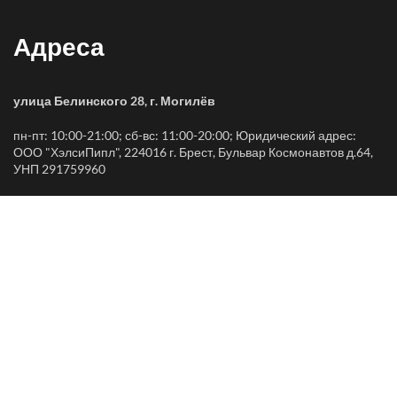
Адреса
улица Белинского 28, г. Могилёв
пн-пт: 10:00-21:00; сб-вс: 11:00-20:00; Юридический адрес:
ООО "ХэлсиПипл", 224016 г. Брест, Бульвар Космонавтов д.64,
УНП 291759960
улица Ленинская 68, г. Могилёв
пн-вс: 10:00-20:00; Юридический адрес: ООО "ХэлсиПипл",
224016 г. Брест, Бульвар Космонавтов д.64, УНП 291759960
Контакты и соцсети