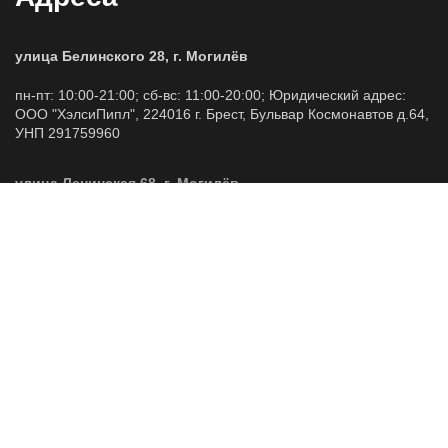
улица Белинского 28, г. Могилёв
пн-пт: 10:00-21:00; сб-вс: 11:00-20:00; Юридический адрес:
ООО "ХэлсиПипл", 224016 г. Брест, Бульвар Космонавтов д.64,
УНП 291759960
улица Ленинская 68, г. Могилёв
пн-вс: 10:00-20:00; Юридический адрес: ООО "ХэлсиПипл",
224016 г. Брест, Бульвар Космонавтов д.64, УНП 291759960
Контакты и соцсети
+375 33 917 40 85
healthy-people@list.ru