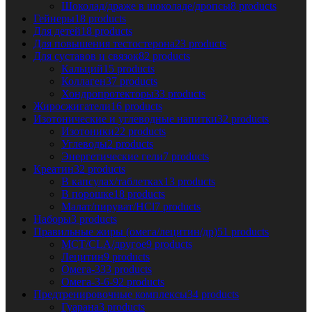
Шоколад/драже в шоколаде/дропсы
8 products
Гейнеры
18 products
Для детей
18 products
Для повышения тестостерона
23 products
Для суставов и связок
82 products
Кальций
15 products
Коллаген
37 products
Хондропротекторы
33 products
Жиросжигатели
16 products
Изотонические и углеводные напитки
32 products
Изотоники
22 products
Углеводы
2 products
Энергетические гели
7 products
Креатин
32 products
В капсулах/таблетках
13 products
В порошке
18 products
Малат/пируват/HCl
7 products
Наборы
3 products
Правильные жиры (омега/лецитин/др)
51 products
MCT/CLA/другое
9 products
Лецитин
9 products
Омега-3
33 products
Омега-3-6-9
2 products
Предтренировочные комплексы
34 products
Гуарана
3 products