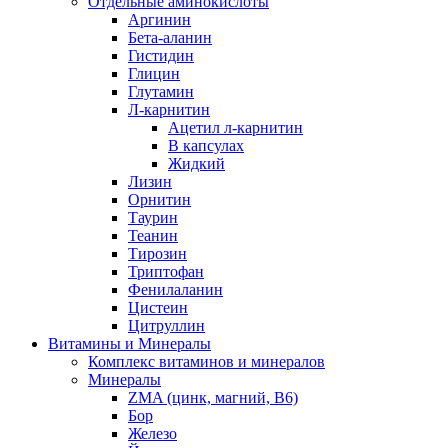
Отдельные аминокислоты
Аргинин
Бета-аланин
Гистидин
Глицин
Глутамин
Л-карнитин
Ацетил л-карнитин
В капсулах
Жидкий
Лизин
Орнитин
Таурин
Теанин
Тирозин
Триптофан
Фенилаланин
Цистеин
Цитруллин
Витамины и Минералы
Комплекс витаминов и минералов
Минералы
ZMA (цинк, магний, В6)
Бор
Железо