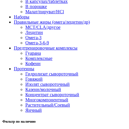
В капсулах/таблетках
В порошке
Малат/пируват/HCl
Наборы
Правильные жиры (омега/лецитин/др)
MCT/CLA/другое
Лецитин
Омега-3
Омега-3-6-9
Предтренировочные комплексы
Гуарана
Комплексные
Кофеин
Протеины
Гидролизат сывороточный
Говяжий
Изолят сывороточный
Казеин/молочный
Концентрат сывороточный
Многокомпонентный
Растительный/Соевый
Яичный
Фильтр по наличию