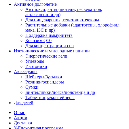
Активное долголетие
Антиоксиданты (лютеин, ресвератрол,
астаксантин и др)
Для пищеварения, гепатопротекторы
Растительные добавки (адаптогены, хлорофилл,
мака, I3C и др)
Поддержка иммунитета
Коэнзим Q10
Для концентрации и сна
Изотонические и углеводные напитки
Энергетические гели
Углеводы
Изотоники
Аксессуары
Шейкеры/бутылки
Резинки/эспандеры
Сумки
Бинты/лямки/пояса/полотенца и др
Таблетницы/контейнеры
Для детей
О нас
Акции
Доставка
%Дисконтная программа