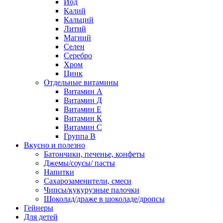
Йод
Калий
Кальций
Литий
Магний
Селен
Серебро
Хром
Цинк
Отдельные витамины
Витамин А
Витамин Д
Витамин Е
Витамин К
Витамин С
Группа В
Вкусно и полезно
Батончики, печенье, конфеты
Джемы/соусы/ пасты
Напитки
Сахарозаменители, смеси
Чипсы/кукурузные палочки
Шоколад/драже в шоколаде/дропсы
Гейнеры
Для детей