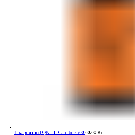
L-карнитин | QNT L-Carnitine 500
60.00
Br