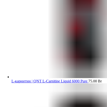
L-карнитин | QNT L-Carnitine Liquid 6000 Pure
75.00
Br