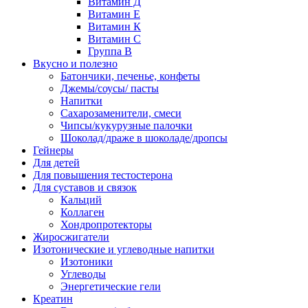
Витамин Д
Витамин Е
Витамин К
Витамин С
Группа В
Вкусно и полезно
Батончики, печенье, конфеты
Джемы/соусы/ пасты
Напитки
Сахарозаменители, смеси
Чипсы/кукурузные палочки
Шоколад/драже в шоколаде/дропсы
Гейнеры
Для детей
Для повышения тестостерона
Для суставов и связок
Кальций
Коллаген
Хондропротекторы
Жиросжигатели
Изотонические и углеводные напитки
Изотоники
Углеводы
Энергетические гели
Креатин