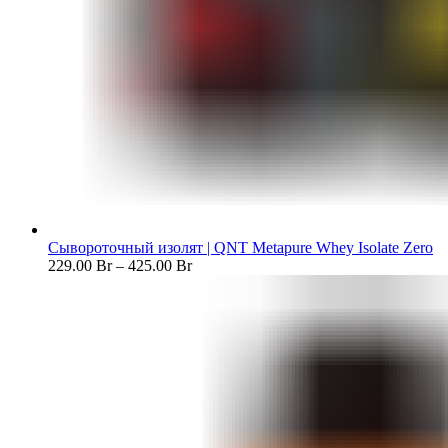
Сывороточный изолят | QNT Metapure Whey Isolate Zero
229.00
Br
–
425.00
Br