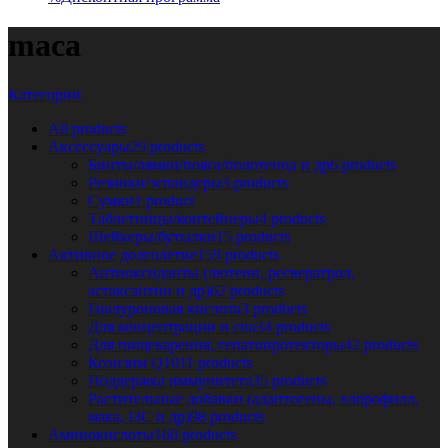
maca
Категории
All
products
Аксессуары
29 products
Бинты/лямки/пояса/полотенца и др
6 products
Резинки/эспандеры
3 products
Сумки
1 product
Таблетницы/контейнеры
4 products
Шейкеры/бутылки
15 products
Активное долголетие
159 products
Антиоксиданты (лютеин, ресвератрол,
астаксантин и др)
62 products
Гиалуроновая кислота
3 products
Для концентрации и сна
34 products
Для пищеварения, гепатопротекторы
42 products
Коэнзим Q10
11 products
Поддержка иммунитета
35 products
Растительные добавки (адаптогены, хлорофилл,
мака, I3C и др)
98 products
Аминокислоты
160 products