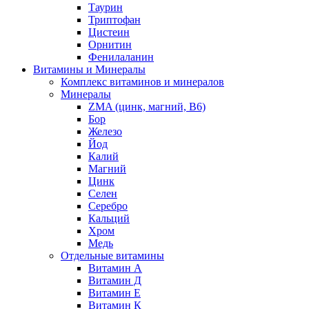
Таурин
Триптофан
Цистеин
Орнитин
Фенилаланин
Витамины и Минералы
Комплекс витаминов и минералов
Минералы
ZMA (цинк, магний, В6)
Бор
Железо
Йод
Калий
Магний
Цинк
Селен
Серебро
Кальций
Хром
Медь
Отдельные витамины
Витамин А
Витамин Д
Витамин Е
Витамин К