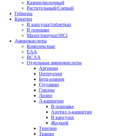
Казеин/молочный
Растительный/Соевый
Гейнеры
Креатин
В капсулах/таблетках
В порошке
Малат/пируват/HCl
Аминокислоты
Комплексные
EAA
BCAA
Отдельные аминокислоты
Аргинин
Цитруллин
Бета-аланин
Глутамин
Глицин
Лизин
Л-карнитин
В порошке
Ацетил л-карнитин
В капсулах
Жидкий
Тирозин
Теанин