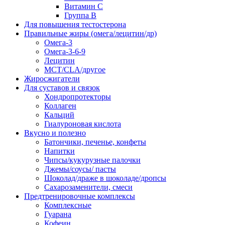
Витамин С
Группа В
Для повышения тестостерона
Правильные жиры (омега/лецитин/др)
Омега-3
Омега-3-6-9
Лецитин
MCT/CLA/другое
Жиросжигатели
Для суставов и связок
Хондропротекторы
Коллаген
Кальций
Гиалуроновая кислота
Вкусно и полезно
Батончики, печенье, конфеты
Напитки
Чипсы/кукурузные палочки
Джемы/соусы/ пасты
Шоколад/драже в шоколаде/дропсы
Сахарозаменители, смеси
Предтренировочные комплексы
Комплексные
Гуарана
Кофеин