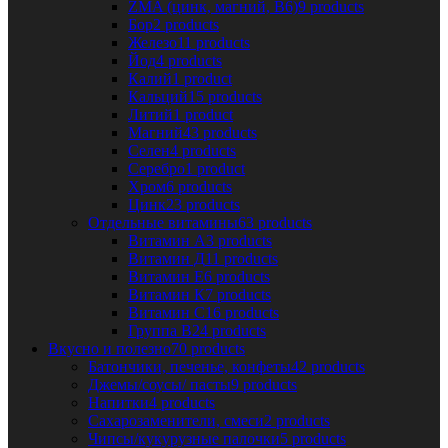
ZMA (цинк, магний, В6)
9 products
Бор
2 products
Железо
11 products
Йод
4 products
Калий
1 product
Кальций
15 products
Литий
1 product
Магний
43 products
Селен
4 products
Серебро
1 product
Хром
6 products
Цинк
23 products
Отдельные витамины
63 products
Витамин А
3 products
Витамин Д
11 products
Витамин Е
6 products
Витамин К
7 products
Витамин С
16 products
Группа В
24 products
Вкусно и полезно
70 products
Батончики, печенье, конфеты
42 products
Джемы/соусы/ пасты
9 products
Напитки
4 products
Сахарозаменители, смеси
2 products
Чипсы/кукурузные палочки
5 products