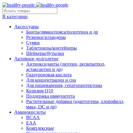
В категории
Аксессуары
Бинты/лямки/пояса/полотенца и др
Резинки/эспандеры
Сумки
Таблетницы/контейнеры
Шейкеры/бутылки
Активное долголетие
Антиоксиданты (лютеин, ресвератрол,
астаксантин и др)
Гиалуроновая кислота
Для концентрации и сна
Для пищеварения, гепатопротекторы
Коэнзим Q10
Поддержка иммунитета
Растительные добавки (адаптогены, хлорофилл,
мака, I3C и др)
Аминокислоты
BCAA
EAA
Комплексные