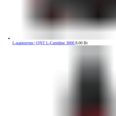
L-карнитин | QNT L-Carnitine 3000
8.00
Br