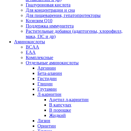
Гиалуроновая кислота
Для концентрации и сна
Для пищеварения, гепатопротекторы
Коэнзим Q10
Поддержка иммунитета
Растительные добавки (адаптогены, хлорофилл,
мака, I3C и др)
Аминокислоты
BCAA
EAA
Комплексные
Отдельные аминокислоты
Аргинин
Бета-аланин
Гистидин
Глицин
Глутамин
Л-карнитин
Ацетил л-карнитин
В капсулах
В порошке
Жидкий
Лизин
Орнитин