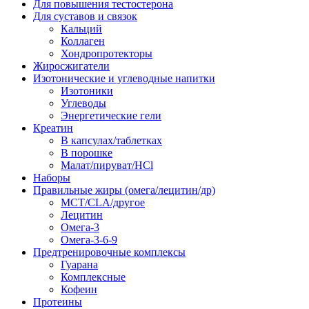
Для повышения тестостерона
Для суставов и связок
Кальций
Коллаген
Хондропротекторы
Жиросжигатели
Изотонические и углеводные напитки
Изотоники
Углеводы
Энергетические гели
Креатин
В капсулах/таблетках
В порошке
Малат/пируват/HCl
Наборы
Правильные жиры (омега/лецитин/др)
MCT/CLA/другое
Лецитин
Омега-3
Омега-3-6-9
Предтренировочные комплексы
Гуарана
Комплексные
Кофеин
Протеины