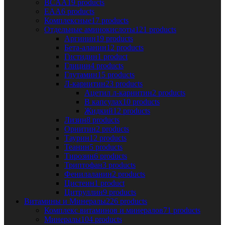
BCAA
19 products
EAA
6 products
Комплексные
17 products
Отдельные аминокислоты
121 products
Аргинин
19 products
Бета-аланин
12 products
Гистидин
1 product
Глицин
4 products
Глутамин
15 products
Л-карнитин
23 products
Ацетил л-карнитин
2 products
В капсулах
10 products
Жидкий
12 products
Лизин
8 products
Орнитин
2 products
Таурин
12 products
Теанин
5 products
Тирозин
6 products
Триптофан
3 products
Фенилаланин
2 products
Цистеин
1 product
Цитруллин
9 products
Витамины и Минералы
226 products
Комплекс витаминов и минералов
71 products
Минералы
104 products