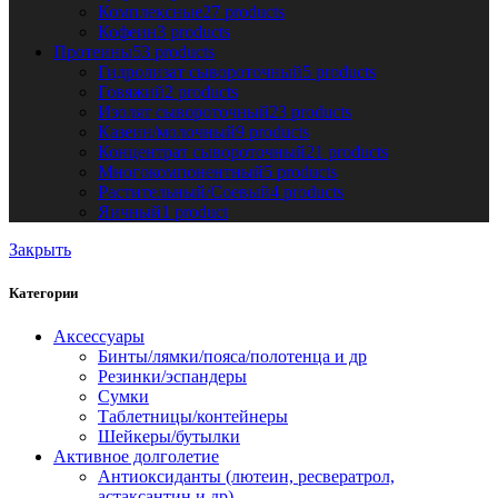
Комплексные
27 products
Кофеин
3 products
Протеины
53 products
Гидролизат сывороточный
5 products
Говяжий
2 products
Изолят сывороточный
23 products
Казеин/молочный
9 products
Концентрат сывороточный
21 products
Многокомпонентный
5 products
Растительный/Соевый
4 products
Яичный
1 product
Закрыть
Категории
Аксессуары
Бинты/лямки/пояса/полотенца и др
Резинки/эспандеры
Сумки
Таблетницы/контейнеры
Шейкеры/бутылки
Активное долголетие
Антиоксиданты (лютеин, ресвератрол,
астаксантин и др)