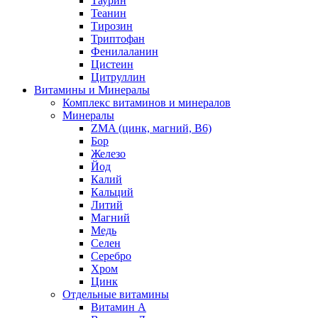
Таурин
Теанин
Тирозин
Триптофан
Фенилаланин
Цистеин
Цитруллин
Витамины и Минералы
Комплекс витаминов и минералов
Минералы
ZMA (цинк, магний, В6)
Бор
Железо
Йод
Калий
Кальций
Литий
Магний
Медь
Селен
Серебро
Хром
Цинк
Отдельные витамины
Витамин А