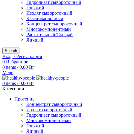
Гидролизат сывороточный
Говяжий
Изолят сывороточный
Казеин/молочный
Концентрат сывороточный
Многокомпонентный
Растительный/Соевый
Яичный
Search
Вход / Регистрация
0
Избранное
0
items
/
0.00
Br
Menu
0
items
/
0.00
Br
Категории
Протеины
Концентрат сывороточный
Изолят сывороточный
Гидролизат сывороточный
Многокомпонентный
Говяжий
Яичный