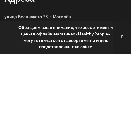
улица Белинского 28, г. Могилёв
Обращаем ваше внимание, что ассортимент и
пн-пт: 10:00-21:00; сб-вс: 11:00-20:00; Юридический адрес:
ООО "ХэлсиПипл", 224016 г. Брест, Бульвар Космонавтов д.64,
цены в офлайн-магазинах «Healthy People»
УНП 291759960
могут отличаться от ассортимента и цен,
представленных на сайте
улица Ленинская 68, г. Могилёв
пн-вс: 10:00-20:00; Юридический адрес: ООО "ХэлсиПипл",
224016 г. Брест, Бульвар Космонавтов д.64, УНП 291759960
Контакты и соцсети
+375 33 917 40 85
healthy-people@list.ru