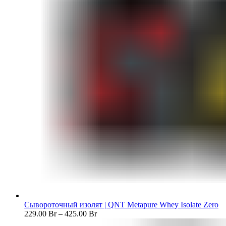
Сывороточный изолят | QNT Metapure Whey Isolate Zero
229.00
Br
–
425.00
Br