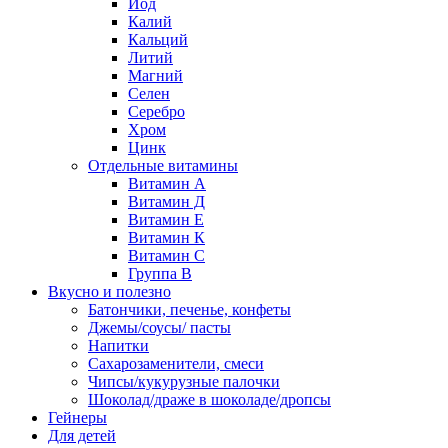
Йод
Калий
Кальций
Литий
Магний
Селен
Серебро
Хром
Цинк
Отдельные витамины
Витамин А
Витамин Д
Витамин Е
Витамин К
Витамин С
Группа В
Вкусно и полезно
Батончики, печенье, конфеты
Джемы/соусы/ пасты
Напитки
Сахарозаменители, смеси
Чипсы/кукурузные палочки
Шоколад/драже в шоколаде/дропсы
Гейнеры
Для детей