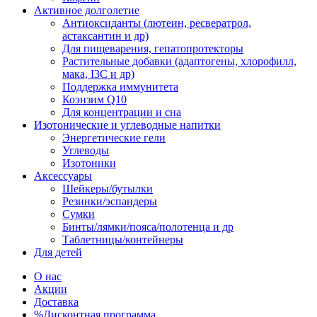
Активное долголетие
Антиоксиданты (лютеин, ресвератрол,
астаксантин и др)
Для пищеварения, гепатопротекторы
Растительные добавки (адаптогены, хлорофилл,
мака, I3C и др)
Поддержка иммунитета
Коэнзим Q10
Для концентрации и сна
Изотонические и углеводные напитки
Энергетические гели
Углеводы
Изотоники
Аксессуары
Шейкеры/бутылки
Резинки/эспандеры
Сумки
Бинты/лямки/пояса/полотенца и др
Таблетницы/контейнеры
Для детей
О нас
Акции
Доставка
%Дисконтная программа