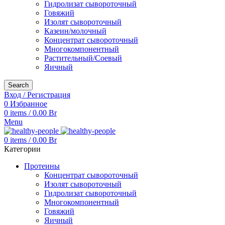
Гидролизат сывороточный
Говяжий
Изолят сывороточный
Казеин/молочный
Концентрат сывороточный
Многокомпонентный
Растительный/Соевый
Яичный
Search
Вход / Регистрация
0
Избранное
0
items
/
0.00
Br
Menu
0
items
/
0.00
Br
Категории
Протеины
Концентрат сывороточный
Изолят сывороточный
Гидролизат сывороточный
Многокомпонентный
Говяжий
Яичный