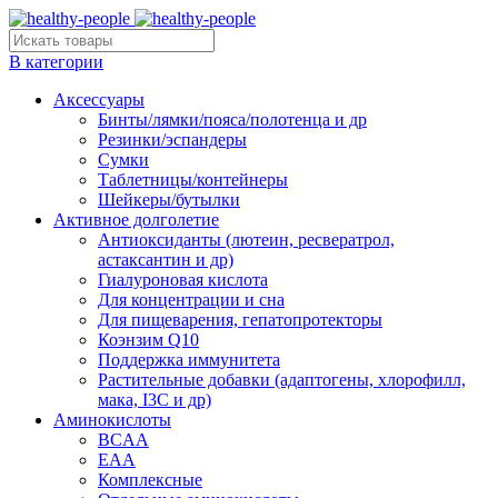
В категории
Аксессуары
Бинты/лямки/пояса/полотенца и др
Резинки/эспандеры
Сумки
Таблетницы/контейнеры
Шейкеры/бутылки
Активное долголетие
Антиоксиданты (лютеин, ресвератрол,
астаксантин и др)
Гиалуроновая кислота
Для концентрации и сна
Для пищеварения, гепатопротекторы
Коэнзим Q10
Поддержка иммунитета
Растительные добавки (адаптогены, хлорофилл,
мака, I3C и др)
Аминокислоты
BCAA
EAA
Комплексные