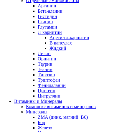
Отдельные аминокислоты
Аргинин
Бета-аланин
Гистидин
Глицин
Глутамин
Л-карнитин
Ацетил л-карнитин
В капсулах
Жидкий
Лизин
Орнитин
Таурин
Теанин
Тирозин
Триптофан
Фенилаланин
Цистеин
Цитруллин
Витамины и Минералы
Комплекс витаминов и минералов
Минералы
ZMA (цинк, магний, В6)
Бор
Железо