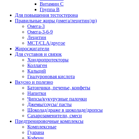
Витамин С
Группа В
Для повышения тестостерона
Правильные жиры (омега/лецитин/др)
Омега-3
Омега-3-6-9
Лецитин
MCT/CLA/другое
Жиросжигатели
Для суставов и связок
Хондропротекторы
Коллаген
Кальций
Гиалуроновая кислота
Вкусно и полезно
Батончики, печенье, конфеты
Напитки
Чипсы/кукурузные палочки
Джемы/соусы/ пасты
Шоколад/драже в шоколаде/дропсы
Сахарозаменители, смеси
Предтренировочные комплексы
Комплексные
Гуарана
Кофеин