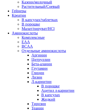
Казеин/молочный
Растительный/Соевый
Гейнеры
Креатин
В капсулах/таблетках
В порошке
Малат/пируват/HCl
Аминокислоты
Комплексные
EAA
BCAA
Отдельные аминокислоты
Аргинин
Цитруллин
Бета-аланин
Глутамин
Глицин
Лизин
Л-карнитин
В порошке
Ацетил л-карнитин
В капсулах
Жидкий
Тирозин
Теанин