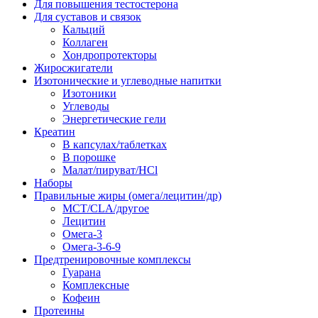
Для повышения тестостерона
Для суставов и связок
Кальций
Коллаген
Хондропротекторы
Жиросжигатели
Изотонические и углеводные напитки
Изотоники
Углеводы
Энергетические гели
Креатин
В капсулах/таблетках
В порошке
Малат/пируват/HCl
Наборы
Правильные жиры (омега/лецитин/др)
MCT/CLA/другое
Лецитин
Омега-3
Омега-3-6-9
Предтренировочные комплексы
Гуарана
Комплексные
Кофеин
Протеины