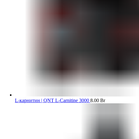
L-карнитин | QNT L-Carnitine 3000
8.00
Br