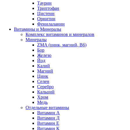
Таурин
Триптофан
Цистеин
Орнитин
Фенилаланин
Витамины и Минералы
Комплекс витаминов и минералов
Минералы
ZMA (цинк, магний, В6)
Бор
Железо
Йод
Калий
Магний
Цинк
Селен
Серебро
Кальций
Хром
Медь
Отдельные витамины
Витамин А
Витамин Д
Витамин Е
Витамин К