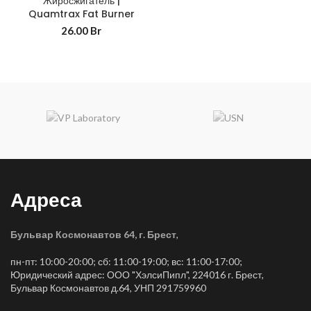
Жиросжигатель |
Quamtrax Fat Burner
26.00
Br
Адреса
Бульвар Космонавтов 64, г. Брест
,
пн-пт: 10:00-20:00; сб: 11:00-19:00; вс: 11:00-17:00;
Юридический адрес: ООО "ХэлсиПипл", 224016 г. Брест,
Бульвар Космонавтов д.64, УНП 291759960