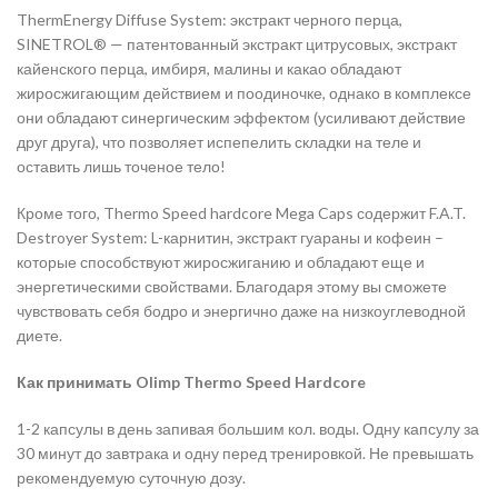
ThermEnergy Diffuse System: экстракт черного перца,
SINETROL® — патентованный экстракт цитрусовых, экстракт
кайенского перца, имбиря, малины и какао обладают
жиросжигающим действием и поодиночке, однако в комплексе
они обладают синергическим эффектом (усиливают действие
друг друга), что позволяет испепелить складки на теле и
оставить лишь точеное тело!
Кроме того, Thermo Speed hardcore Mega Caps содержит F.A.T.
Destroyer System: L-карнитин, экстракт гуараны и кофеин –
которые способствуют жиросжиганию и обладают еще и
энергетическими свойствами. Благодаря этому вы сможете
чувствовать себя бодро и энергично даже на низкоуглеводной
диете.
Как принимать Olimp Thermo Speed Hardcore
1-2 капсулы в день запивая большим кол. воды. Одну капсулу за
30 минут до завтрака и одну перед тренировкой. Не превышать
рекомендуемую суточную дозу.