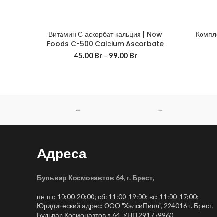
Витамин С аскорбат кальция | Now
Компле
Foods C-500 Calcium Ascorbate
45.00
Br
–
99.00
Br
Адреса
Бульвар Космонавтов 64, г. Брест
,
пн-пт: 10:00-20:00; сб: 11:00-19:00; вс: 11:00-17:00;
Юридический адрес: ООО "ХэлсиПипл", 224016 г. Брест,
Бульвар Космонавтов д.64, УНП 291759960