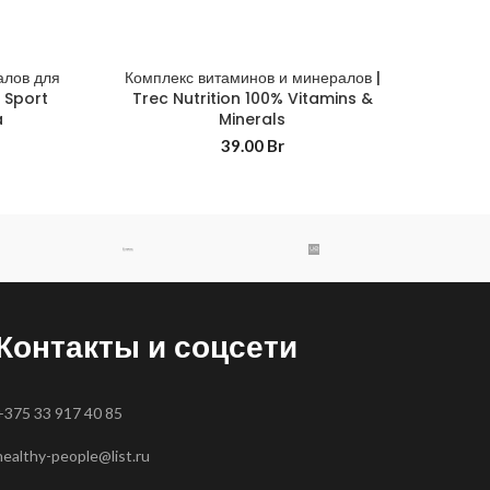
алов для
Комплекс витаминов и минералов |
 Sport
Trec Nutrition 100% Vitamins &
a
Minerals
39.00
Br
Контакты и соцсети
+375 33 917 40 85
healthy-people@list.ru