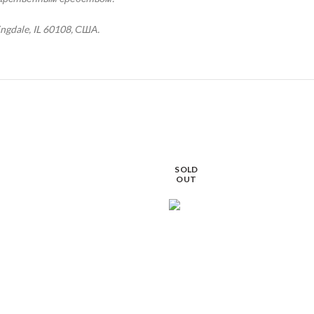
gdale, IL 60108, США.
SOLD
OUT