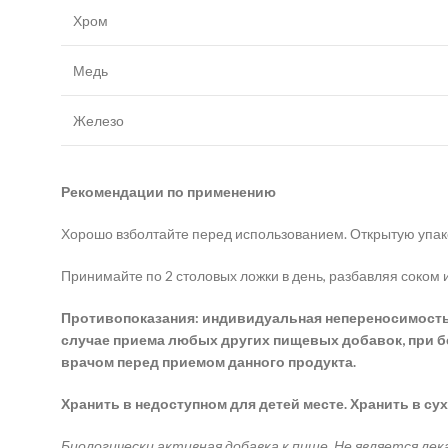
Хром
Медь
Железо
Рекомендации по применению
Хорошо взболтайте перед использованием. Открытую упако
Принимайте по 2 столовых ложки в день, разбавляя соком 
Противопоказания: индивидуальная непереносимость к
случае приема любых других пищевых добавок, при б
врачом перед приемом данного продукта.
Хранить в недоступном для детей месте. Хранить в су
Биологически активная добавка к пище. Не является ле