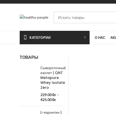
КАТЕГОРИИ
О НАС
АК
ТОВАРЫ
Сывороточный
изолят | QNT
Metapure
Whey Isolate
Zero
229.00
Br
–
425.00
Br
L-карнитин |