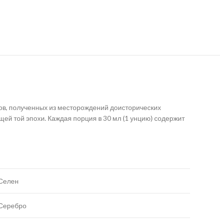
в, полученных из месторождений доисторических
щей той эпохи. Каждая порция в 30 мл (1 унцию) содержит
Селен
Серебро