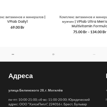
кс витаминов и минералов |
Комплекс витаминов и минер
VPlab Daily1
мужчин | VPlab Ultra Men’s
Multivitamin Formul
69.00
Br
75.00
Br
–
134.00
Br
Адреса
улица Белинского 28, г. Могилёв
пн-пт: 10:00-21:00; сб-вс: 11:00-20:00; Юридический
адрес: ООО "ХэлсиПипл", 224016 г. Брест, Бульвар