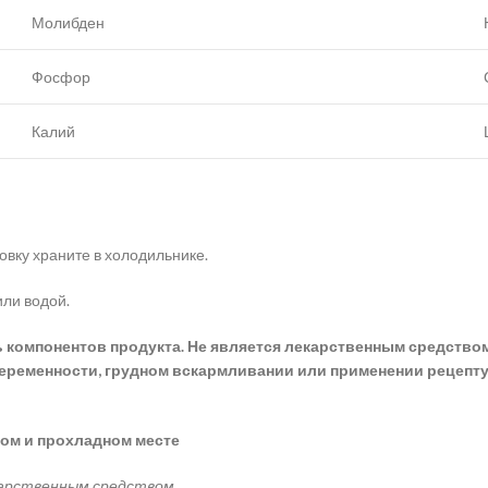
Молибден
Фосфор
Калий
вку храните в холодильнике.
или водой.
омпонентов продукта. Не является лекарственным средством. 
еременности, грудном вскармливании или применении рецепту
хом и прохладном месте
карственным средством.