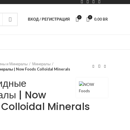
0
0
ВХОД / РЕГИСТРАЦИЯ
0.00
BR
ины и Минералы
Минералы
ралы | Now Foods Colloidal Minerals
идные
алы | Now
Colloidal Minerals