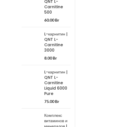
QNT L-
Carnitine
500
60.00
Br
L-карнитин |
QNT L-
Carnitine
3000
8.00
Br
L-карнитин |
QNT L-
Carnitine
Liquid 6000
Pure
75.00
Br
Комплекс
витаминов и
минералов |