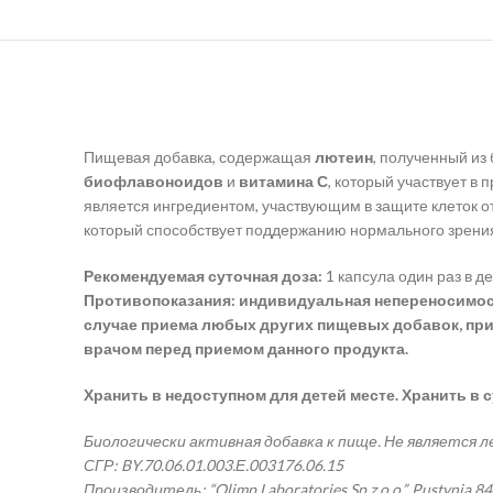
Пищевая добавка, содержащая
лютеин
, полученный из
биофлавоноидов
и
витамина С
, который участвует в 
является ингредиентом, участвующим в защите клеток о
который способствует поддержанию нормального зрени
Рекомендуемая суточная доза:
1 капсула один раз в 
Противопоказания: индивидуальная непереносимость
случае приема любых других пищевых добавок, при
врачом перед приемом данного продукта.
Хранить в недоступном для детей месте. Хранить в 
Биологически активная добавка к пище. Не является 
СГР: BY.70.06.01.003.Е.003176.06.15
Производитель: “Olimp Laboratories Sp.z o.o.”, Pustynia 8