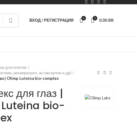
0
0
ВХОД / РЕГИСТРАЦИЯ
0.00
BR
ое долголетие
ютеин, ресвератрол, астаксантин и др)
з | Olimp Luteina bio-complex
кс для глаз |
Luteina bio-
ex