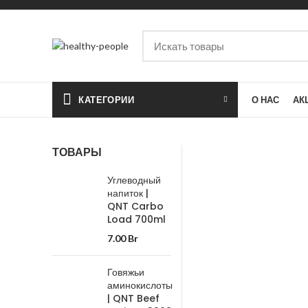
КАТЕГОРИИ
О НАС
АК
ТОВАРЫ
Углеводный
напиток |
QNT Carbo
Load 700ml
7.00
Br
Говяжьи
аминокислоты
| QNT Beef