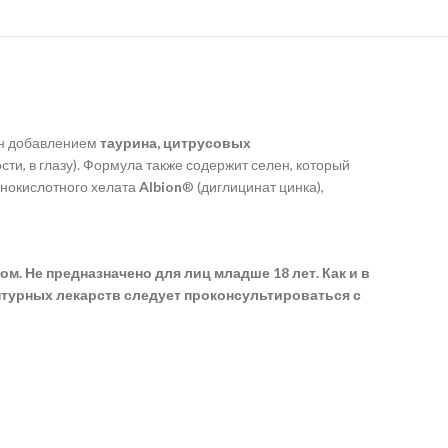
щен добавлением
таурина, цитрусовых
ости, в глазу). Формула также содержит селен, который
инокислотного хелата
Albion
® (диглицинат цинка),
. Не предназначено для лиц младше 18 лет. Как и в
турных лекарств следует проконсультироваться с