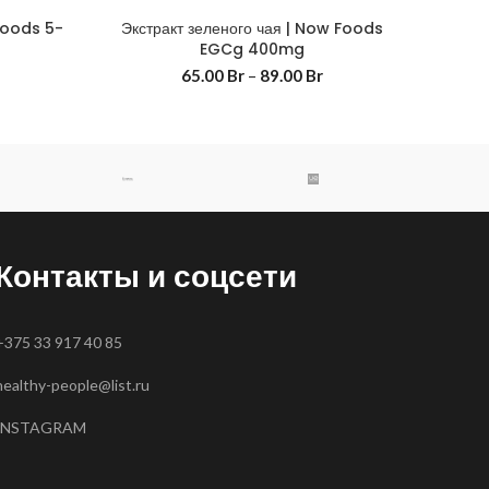
Foods 5-
Экстракт зеленого чая | Now Foods
EGCg 400mg
65.00
Br
–
89.00
Br
Контакты и соцсети
+375 33 917 40 85
healthy-people@list.ru
INSTAGRAM