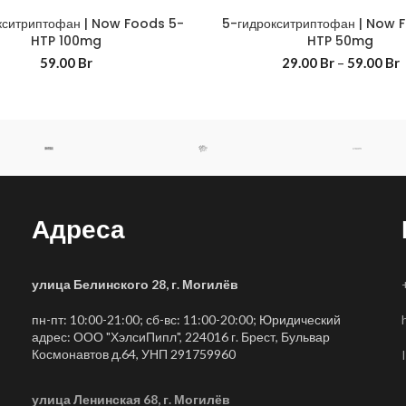
кситриптофан | Now Foods 5-
5-гидрокситриптофан | Now 
HTP 100mg
HTP 50mg
59.00
Br
29.00
Br
–
59.00
Br
Адреса
улица Белинского 28, г. Могилёв
пн-пт: 10:00-21:00; сб-вс: 11:00-20:00; Юридический
адрес: ООО "ХэлсиПипл", 224016 г. Брест, Бульвар
Космонавтов д.64, УНП 291759960
улица Ленинская 68, г. Могилёв