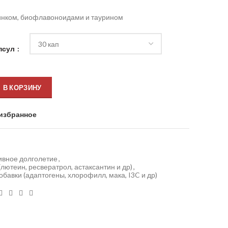
инком, биофлавоноидами и таурином
псул
В КОРЗИНУ
избранное
ивное долголетие
,
лютеин, ресвератрол, астаксантин и др)
,
бавки (адаптогены, хлорофилл, мака, I3C и др)