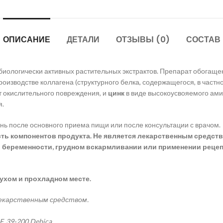
ОПИСАНИЕ
ДЕТАЛИ
ОТЗЫВЫ (0)
СОСТАВ
 биологически активных растительных экстрактов. Препарат обога
производстве коллагена (структурного белка, содержащегося, в частн
т окислительного повреждения, и
цинк
в виде высокоусвояемого ам
я.
день после основного приема пищи или после консультации с врачом.
 компонентов продукта. Не является лекарственным средством
 беременности, грудном вскармливании или применении рецеп
сухом и прохладном месте.
лекарственным средством.
4F, 39-200 Debica