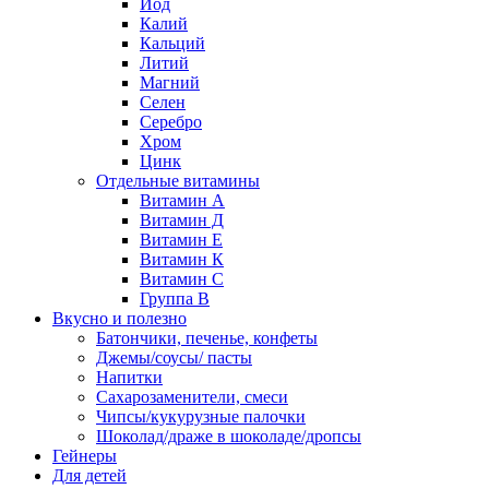
Йод
Калий
Кальций
Литий
Магний
Селен
Серебро
Хром
Цинк
Отдельные витамины
Витамин А
Витамин Д
Витамин Е
Витамин К
Витамин С
Группа В
Вкусно и полезно
Батончики, печенье, конфеты
Джемы/соусы/ пасты
Напитки
Сахарозаменители, смеси
Чипсы/кукурузные палочки
Шоколад/драже в шоколаде/дропсы
Гейнеры
Для детей