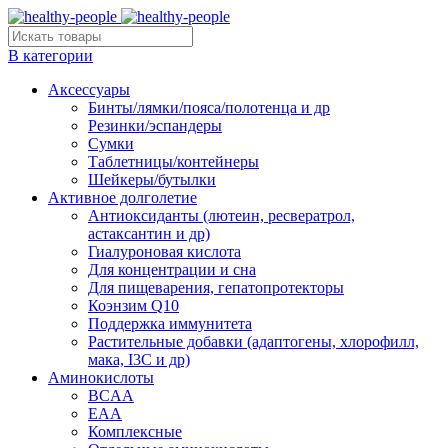
В категории
Аксессуары
Бинты/лямки/пояса/полотенца и др
Резинки/эспандеры
Сумки
Таблетницы/контейнеры
Шейкеры/бутылки
Активное долголетие
Антиоксиданты (лютеин, ресвератрол,
астаксантин и др)
Гиалуроновая кислота
Для концентрации и сна
Для пищеварения, гепатопротекторы
Коэнзим Q10
Поддержка иммунитета
Растительные добавки (адаптогены, хлорофилл,
мака, I3C и др)
Аминокислоты
BCAA
EAA
Комплексные