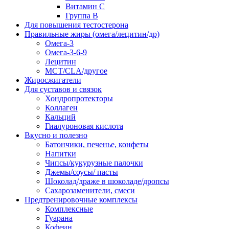
Витамин С
Группа В
Для повышения тестостерона
Правильные жиры (омега/лецитин/др)
Омега-3
Омега-3-6-9
Лецитин
MCT/CLA/другое
Жиросжигатели
Для суставов и связок
Хондропротекторы
Коллаген
Кальций
Гиалуроновая кислота
Вкусно и полезно
Батончики, печенье, конфеты
Напитки
Чипсы/кукурузные палочки
Джемы/соусы/ пасты
Шоколад/драже в шоколаде/дропсы
Сахарозаменители, смеси
Предтренировочные комплексы
Комплексные
Гуарана
Кофеин