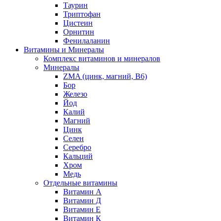
Таурин
Триптофан
Цистеин
Орнитин
Фенилаланин
Витамины и Минералы
Комплекс витаминов и минералов
Минералы
ZMA (цинк, магний, В6)
Бор
Железо
Йод
Калий
Магний
Цинк
Селен
Серебро
Кальций
Хром
Медь
Отдельные витамины
Витамин А
Витамин Д
Витамин Е
Витамин К