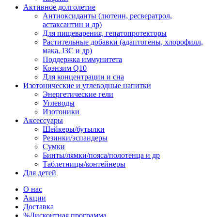
Активное долголетие
Антиоксиданты (лютеин, ресвератрол,
астаксантин и др)
Для пищеварения, гепатопротекторы
Растительные добавки (адаптогены, хлорофилл,
мака, I3C и др)
Поддержка иммунитета
Коэнзим Q10
Для концентрации и сна
Изотонические и углеводные напитки
Энергетические гели
Углеводы
Изотоники
Аксессуары
Шейкеры/бутылки
Резинки/эспандеры
Сумки
Бинты/лямки/пояса/полотенца и др
Таблетницы/контейнеры
Для детей
О нас
Акции
Доставка
%Дисконтная программа