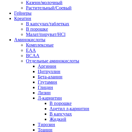
Казеин/молочный
Растительный/Соевый
Гейнеры
Креатин
В капсулах/таблетках
В порошке
Малат/пируват/HCl
Аминокислоты
Комплексные
EAA
BCAA
Отдельные аминокислоты
Аргинин
Цитруллин
Бета-аланин
Глутамин
Глицин
Лизин
Л-карнитин
В порошке
Ацетил л-карнитин
В капсулах
Жидкий
Тирозин
Теанин