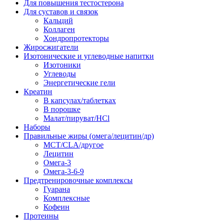
Для повышения тестостерона
Для суставов и связок
Кальций
Коллаген
Хондропротекторы
Жиросжигатели
Изотонические и углеводные напитки
Изотоники
Углеводы
Энергетические гели
Креатин
В капсулах/таблетках
В порошке
Малат/пируват/HCl
Наборы
Правильные жиры (омега/лецитин/др)
MCT/CLA/другое
Лецитин
Омега-3
Омега-3-6-9
Предтренировочные комплексы
Гуарана
Комплексные
Кофеин
Протеины