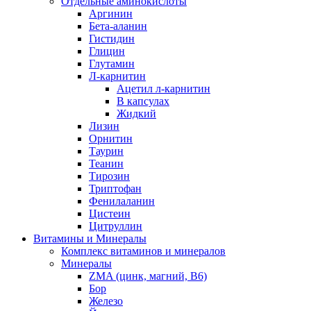
Отдельные аминокислоты
Аргинин
Бета-аланин
Гистидин
Глицин
Глутамин
Л-карнитин
Ацетил л-карнитин
В капсулах
Жидкий
Лизин
Орнитин
Таурин
Теанин
Тирозин
Триптофан
Фенилаланин
Цистеин
Цитруллин
Витамины и Минералы
Комплекс витаминов и минералов
Минералы
ZMA (цинк, магний, В6)
Бор
Железо