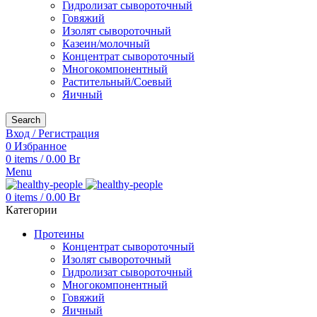
Гидролизат сывороточный
Говяжий
Изолят сывороточный
Казеин/молочный
Концентрат сывороточный
Многокомпонентный
Растительный/Соевый
Яичный
Search
Вход / Регистрация
0
Избранное
0
items
/
0.00
Br
Menu
0
items
/
0.00
Br
Категории
Протеины
Концентрат сывороточный
Изолят сывороточный
Гидролизат сывороточный
Многокомпонентный
Говяжий
Яичный