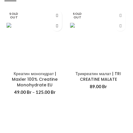
SOLD
SOLD
OUT
OUT
Креатин моногидрат |
Трикреатин малат | TRI
Maxler 100% Creatine
CREATINE MALATE
Monohydrate EU
89.00
Br
49.00
Br
–
125.00
Br