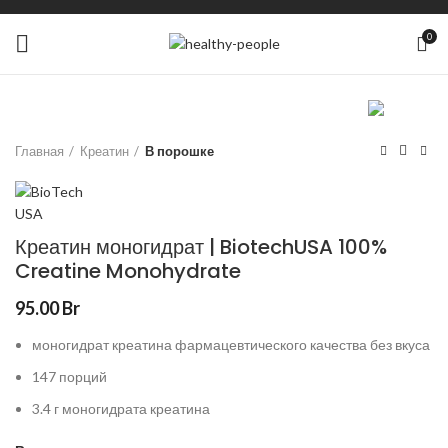
0
Главная
Креатин
В порошке
Креатин моногидрат | BiotechUSA 100%
Creatine Monohydrate
95.00
Br
моногидрат креатина фармацевтического качества без вкуса
147 порций
3.4 г моногидрата креатина