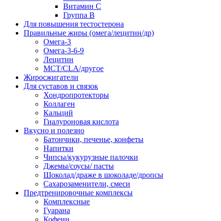
Витамин С
Группа В
Для повышения тестостерона
Правильные жиры (омега/лецитин/др)
Омега-3
Омега-3-6-9
Лецитин
MCT/CLA/другое
Жиросжигатели
Для суставов и связок
Хондропротекторы
Коллаген
Кальций
Гиалуроновая кислота
Вкусно и полезно
Батончики, печенье, конфеты
Напитки
Чипсы/кукурузные палочки
Джемы/соусы/ пасты
Шоколад/драже в шоколаде/дропсы
Сахарозаменители, смеси
Предтренировочные комплексы
Комплексные
Гуарана
Кофеин