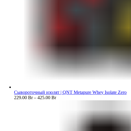
Сывороточный изолят | QNT Metapure Whey Isolate Zero
229.00
Br
–
425.00
Br