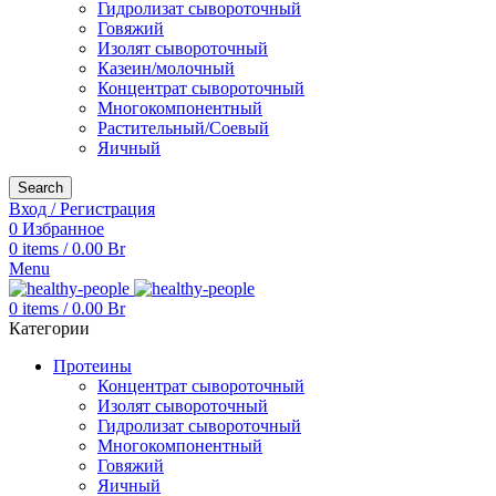
Гидролизат сывороточный
Говяжий
Изолят сывороточный
Казеин/молочный
Концентрат сывороточный
Многокомпонентный
Растительный/Соевый
Яичный
Search
Вход / Регистрация
0
Избранное
0
items
/
0.00
Br
Menu
0
items
/
0.00
Br
Категории
Протеины
Концентрат сывороточный
Изолят сывороточный
Гидролизат сывороточный
Многокомпонентный
Говяжий
Яичный