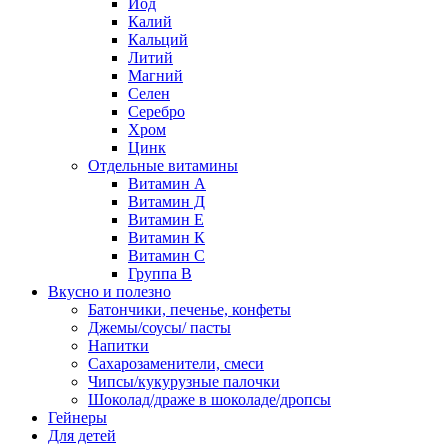
Йод
Калий
Кальций
Литий
Магний
Селен
Серебро
Хром
Цинк
Отдельные витамины
Витамин А
Витамин Д
Витамин Е
Витамин К
Витамин С
Группа В
Вкусно и полезно
Батончики, печенье, конфеты
Джемы/соусы/ пасты
Напитки
Сахарозаменители, смеси
Чипсы/кукурузные палочки
Шоколад/драже в шоколаде/дропсы
Гейнеры
Для детей