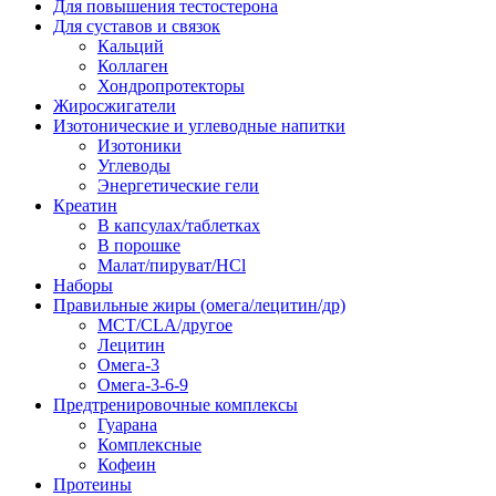
Для повышения тестостерона
Для суставов и связок
Кальций
Коллаген
Хондропротекторы
Жиросжигатели
Изотонические и углеводные напитки
Изотоники
Углеводы
Энергетические гели
Креатин
В капсулах/таблетках
В порошке
Малат/пируват/HCl
Наборы
Правильные жиры (омега/лецитин/др)
MCT/CLA/другое
Лецитин
Омега-3
Омега-3-6-9
Предтренировочные комплексы
Гуарана
Комплексные
Кофеин
Протеины