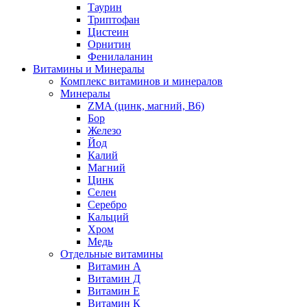
Таурин
Триптофан
Цистеин
Орнитин
Фенилаланин
Витамины и Минералы
Комплекс витаминов и минералов
Минералы
ZMA (цинк, магний, В6)
Бор
Железо
Йод
Калий
Магний
Цинк
Селен
Серебро
Кальций
Хром
Медь
Отдельные витамины
Витамин А
Витамин Д
Витамин Е
Витамин К