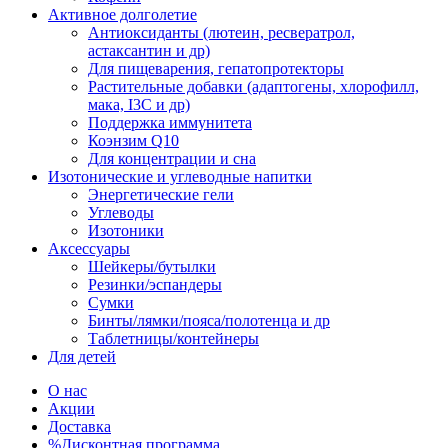
Активное долголетие
Антиоксиданты (лютеин, ресвератрол,
астаксантин и др)
Для пищеварения, гепатопротекторы
Растительные добавки (адаптогены, хлорофилл,
мака, I3C и др)
Поддержка иммунитета
Коэнзим Q10
Для концентрации и сна
Изотонические и углеводные напитки
Энергетические гели
Углеводы
Изотоники
Аксессуары
Шейкеры/бутылки
Резинки/эспандеры
Сумки
Бинты/лямки/пояса/полотенца и др
Таблетницы/контейнеры
Для детей
О нас
Акции
Доставка
%Дисконтная программа