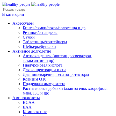
В категории
Аксессуары
Бинты/лямки/пояса/полотенца и др
Резинки/эспандеры
Сумки
Таблетницы/контейнеры
Шейкеры/бутылки
Активное долголетие
Антиоксиданты (лютеин, ресвератрол,
астаксантин и др)
Гиалуроновая кислота
Для концентрации и сна
Для пищеварения, гепатопротекторы
Коэнзим Q10
Поддержка иммунитета
Растительные добавки (адаптогены, хлорофилл,
мака, I3C и др)
Аминокислоты
BCAA
EAA
Комплексные