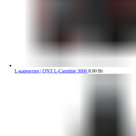
L-карнитин | QNT L-Carnitine 3000
8.00
Br