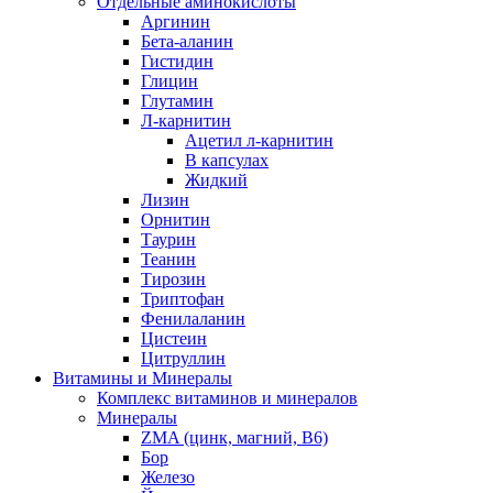
Отдельные аминокислоты
Аргинин
Бета-аланин
Гистидин
Глицин
Глутамин
Л-карнитин
Ацетил л-карнитин
В капсулах
Жидкий
Лизин
Орнитин
Таурин
Теанин
Тирозин
Триптофан
Фенилаланин
Цистеин
Цитруллин
Витамины и Минералы
Комплекс витаминов и минералов
Минералы
ZMA (цинк, магний, В6)
Бор
Железо