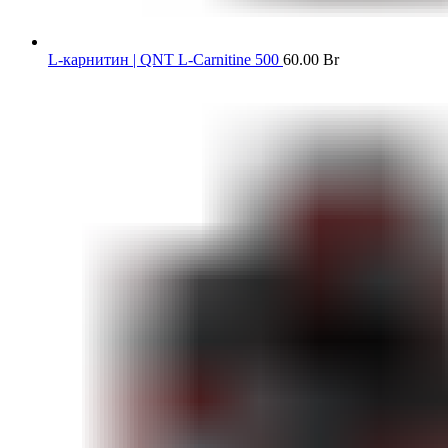
L-карнитин | QNT L-Carnitine 500
60.00
Br