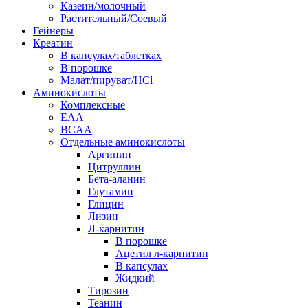
Казеин/молочный
Растительный/Соевый
Гейнеры
Креатин
В капсулах/таблетках
В порошке
Малат/пируват/HCl
Аминокислоты
Комплексные
EAA
BCAA
Отдельные аминокислоты
Аргинин
Цитруллин
Бета-аланин
Глутамин
Глицин
Лизин
Л-карнитин
В порошке
Ацетил л-карнитин
В капсулах
Жидкий
Тирозин
Теанин