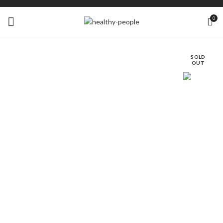
0
SOLD
OUT