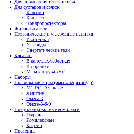
Для повышения тестостерона
Для суставов и связок
Кальций
Коллаген
Хондропротекторы
Жиросжигатели
Изотонические и углеводные напитки
Изотоники
Углеводы
Энергетические гели
Креатин
В капсулах/таблетках
В порошке
Малат/пируват/HCl
Наборы
Правильные жиры (омега/лецитин/др)
MCT/CLA/другое
Лецитин
Омега-3
Омега-3-6-9
Предтренировочные комплексы
Гуарана
Комплексные
Кофеин
Протеины