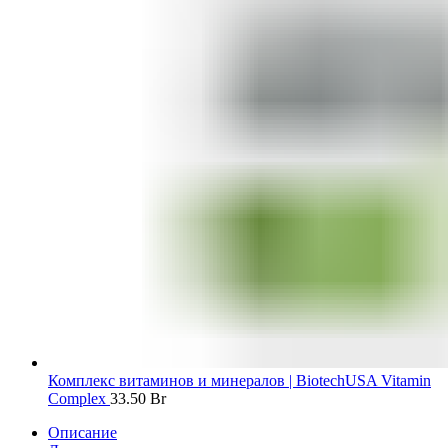
Комплекс витаминов и минералов | BiotechUSA Vitamin
Complex
33.50
Br
Описание