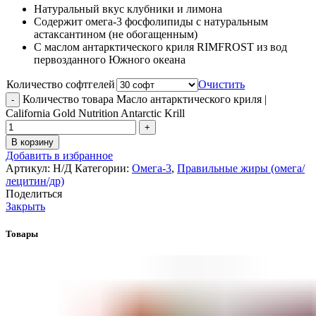
Натуральный вкус клубники и лимона
Содержит омега-3 фосфолипиды с натуральным
астаксантином (не обогащенным)
С маслом антарктического криля RIMFROST из вод
первозданного Южного океана
Количество софтгелей
Очистить
Количество товара Масло антарктического криля |
California Gold Nutrition Antarctic Krill
В корзину
Добавить в избранное
Артикул:
Н/Д
Категории:
Омега-3
,
Правильные жиры (омега/
лецитин/др)
Поделиться
Закрыть
Товары