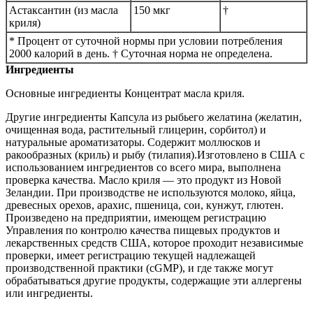
Астаксантин (из масла
150 мкг
†
криля)
* Процент от суточной нормы при условии потребления
2000 калорий в день. † Суточная норма не определена.
Ингредиенты
Основные ингредиенты Концентрат масла криля.
Другие ингредиенты Капсула из рыбьего желатина (желатин,
очищенная вода, растительный глицерин, сорбитол) и
натуральные ароматизаторы. Содержит моллюсков и
ракообразных (криль) и рыбу (тилапия). ​Изготовлено в США с
использованием ингредиентов со всего мира, выполнена
проверка качества. Масло криля — это продукт из Новой
Зеландии. При производстве не используются молоко, яйца,
древесных орехов, арахис, пшеница, сои, кунжут, глютен.
Произведено на предприятии, имеющем регистрацию
Управления по контролю качества пищевых продуктов и
лекарственных средств США, которое проходит независимые
проверки, имеет регистрацию текущей надлежащей
производственной практики (cGMP), и где также могут
обрабатываться другие продукты, содержащие эти аллергены
или ингредиенты.