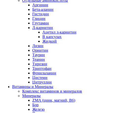
Отдельные аминокислоты
Аргинин
Бета-аланин
Гистидин
Глицин
Глутамин
Л-карнитин
Ацетил л-карнитин
В капсулах
Жидкий
Лизин
Орнитин
Таурин
Теанин
Тирозин
Триптофан
Фенилаланин
Цистеин
Цитруллин
Витамины и Минералы
Комплекс витаминов и минералов
Минералы
ZMA (цинк, магний, В6)
Бор
Железо