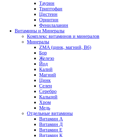
Таурин
Триптофан
Цистеин
Орнитин
Фенилаланин
Витамины и Минералы
Комплекс витаминов и минералов
Минералы
ZMA (цинк, магний, В6)
Бор
Железо
Йод
Калий
Магний
Цинк
Селен
Серебро
Кальций
Хром
Медь
Отдельные витамины
Витамин А
Витамин Д
Витамин Е
Витамин К