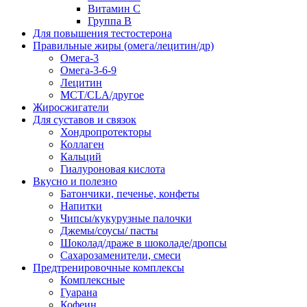
Витамин С
Группа В
Для повышения тестостерона
Правильные жиры (омега/лецитин/др)
Омега-3
Омега-3-6-9
Лецитин
MCT/CLA/другое
Жиросжигатели
Для суставов и связок
Хондропротекторы
Коллаген
Кальций
Гиалуроновая кислота
Вкусно и полезно
Батончики, печенье, конфеты
Напитки
Чипсы/кукурузные палочки
Джемы/соусы/ пасты
Шоколад/драже в шоколаде/дропсы
Сахарозаменители, смеси
Предтренировочные комплексы
Комплексные
Гуарана
Кофеин