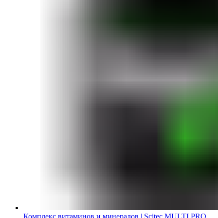
Комплекс витаминов и минералов | Scitec MULTI PRO