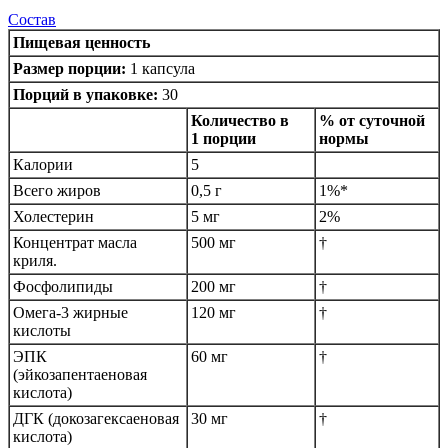
Состав
Пищевая ценность
Размер порции:
1 капсула
Порций в упаковке:
30
Количество в
% от суточной
1 порции
нормы
Калории
5
Всего жиров
0,5 г
1%*
Холестерин
5 мг
2%
Концентрат масла
500 мг
†
криля.
Фосфолипиды
200 мг
†
Омега-3 жирные
120 мг
†
кислоты
ЭПК
60 мг
†
(эйкозапентаеновая
кислота)
ДГК (докозагексаеновая
30 мг
†
кислота)