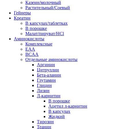
Казеин/молочный
Растительный/Соевый
Гейнеры
Креатин
В капсулах/таблетках
В порошке
Малат/пируват/HCl
Аминокислоты
Комплексные
EAA
BCAA
Отдельные аминокислоты
Аргинин
Цитруллин
Бета-аланин
Глутамин
Глицин
Лизин
Л-карнитин
В порошке
Ацетил л-карнитин
В капсулах
Жидкий
Тирозин
Теанин