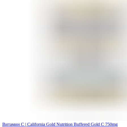
Витамин С | California Gold Nutrition Buffered Gold C 750mg