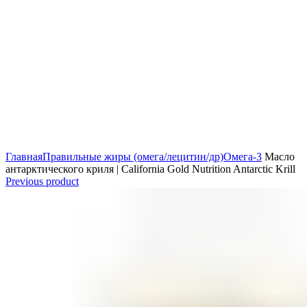
Главная
Правильные жиры (омега/лецитин/др)
Омега-3
Масло
антарктического криля | California Gold Nutrition Antarctic Krill
Previous product