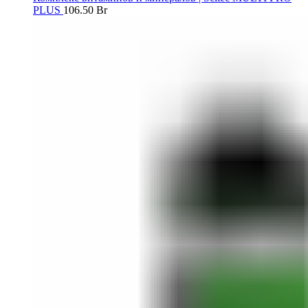
PLUS
106.50
Br