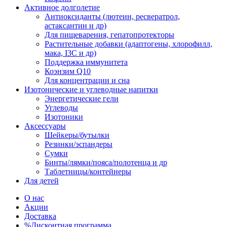
Активное долголетие
Антиоксиданты (лютеин, ресвератрол,
астаксантин и др)
Для пищеварения, гепатопротекторы
Растительные добавки (адаптогены, хлорофилл,
мака, I3C и др)
Поддержка иммунитета
Коэнзим Q10
Для концентрации и сна
Изотонические и углеводные напитки
Энергетические гели
Углеводы
Изотоники
Аксессуары
Шейкеры/бутылки
Резинки/эспандеры
Сумки
Бинты/лямки/пояса/полотенца и др
Таблетницы/контейнеры
Для детей
О нас
Акции
Доставка
%Дисконтная программа