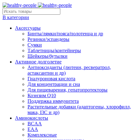
В категории
Аксессуары
Бинты/лямки/пояса/полотенца и др
Резинки/эспандеры
Сумки
Таблетницы/контейнеры
Шейкеры/бутылки
Активное долголетие
Антиоксиданты (лютеин, ресвератрол,
астаксантин и др)
Гиалуроновая кислота
Для концентрации и сна
Для пищеварения, гепатопротекторы
Коэнзим Q10
Поддержка иммунитета
Растительные добавки (адаптогены, хлорофилл,
мака, I3C и др)
Аминокислоты
BCAA
EAA
Комплексные