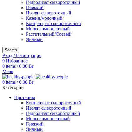
Гидролизат сывороточный
Говяжий
Изолят сывороточный
Казеин/молочный
Концентрат сывороточный
Многокомпонентный
Растительный/Соевый
Яичный
Search
Вход / Регистрация
0
Избранное
0
items
/
0.00
Br
Menu
0
items
/
0.00
Br
Категории
Протеины
Концентрат сывороточный
Изолят сывороточный
Гидролизат сывороточный
Многокомпонентный
Говяжий
Яичный