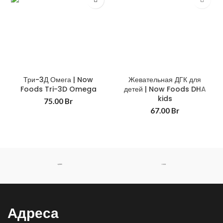
Три-3Д Омега | Now
Жевательная ДГК для
Foods Tri-3D Omega
детей | Now Foods DHA
kids
75.00
Br
67.00
Br
Адреса