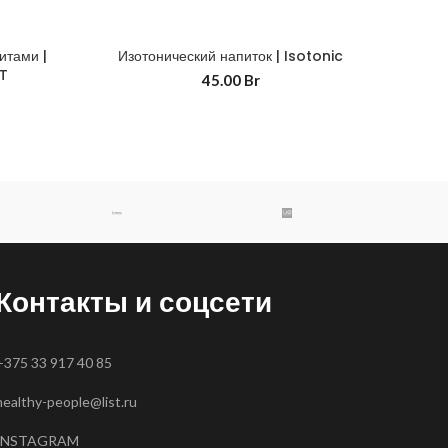
итами |
Изотонический напиток | Isotonic
T
45.00
Br
Контакты и соцсети
+375 33 917 40 85
healthy-people@list.ru
INSTAGRAM