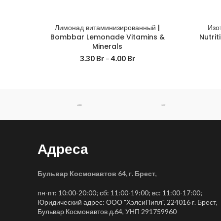
Лимонад витаминизированный |
Изо
Bombbar Lemonade Vitamins &
Nutrit
Minerals
3.30
Br
–
4.00
Br
Адреса
Бульвар Космонавтов 64, г. Брест
,
пн-пт: 10:00-20:00; сб: 11:00-19:00; вс: 11:00-17:00;
Юридический адрес: ООО "ХэлсиПипл", 224016 г. Брест,
Бульвар Космонавтов д.64, УНП 291759960