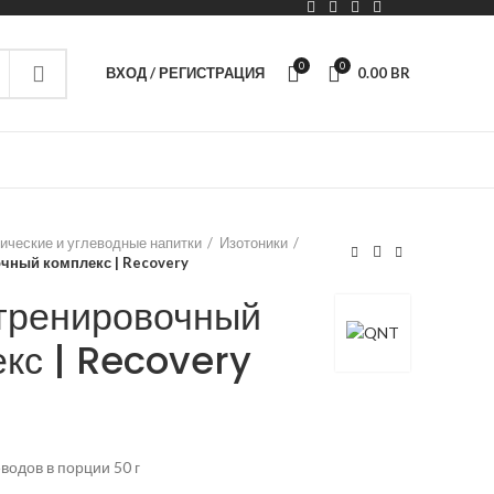
0
0
ВХОД / РЕГИСТРАЦИЯ
0.00
BR
ические и углеводные напитки
Изотоники
чный комплекс | Recovery
тренировочный
кс | Recovery
водов в порции 50 г