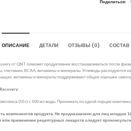
Поделиться
ОПИСАНИЕ
ДЕТАЛИ
ОТЗЫВЫ (0)
СОСТАВ
very от QNT поможет продуктивнее восстанавливаться после физич
ды, глютамин, BCAA, витамины и минералы. Углеводы расходуются н
мышцах, витамины и минералы поддерживают общее хорошее самочу
Recovery:
мплекса (50 г) с 500 мл воды. Принимать по одной порции комплекс
 компонентов продукта. Не предназначено для лиц младше 18
и или применении рецептурных лекарств следует проконсульт