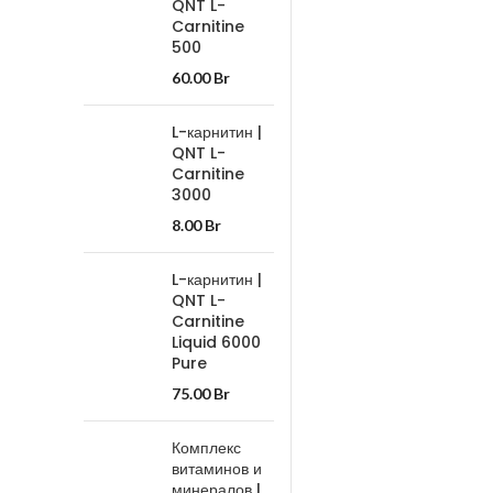
QNT L-
Carnitine
500
60.00
Br
L-карнитин |
QNT L-
Carnitine
3000
8.00
Br
L-карнитин |
QNT L-
Carnitine
Liquid 6000
Pure
75.00
Br
Комплекс
витаминов и
минералов |