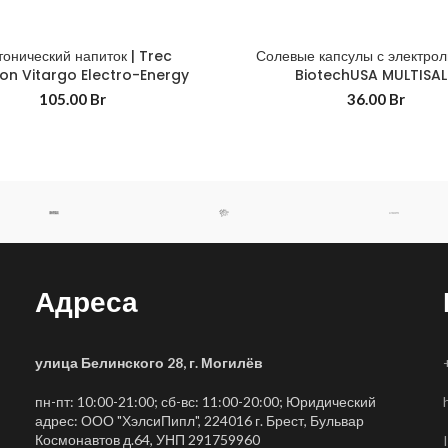
тонический напиток | Trec
Солевые капсулы с электрол
ion Vitargo Electro-Energy
BiotechUSA MULTISAL
105.00
Br
36.00
Br
Адреса
улица Белинского 28, г. Могилёв
пн-пт: 10:00-21:00; сб-вс: 11:00-20:00; Юридический
адрес: ООО "ХэлсиПипл", 224016 г. Брест, Бульвар
Космонавтов д.64, УНП 291759960