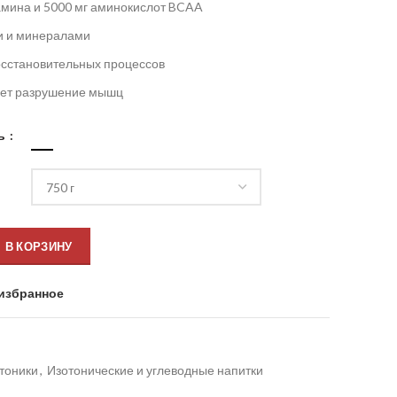
амина и 5000 мг аминокислот BCAA
и и минералами
сстановительных процессов
ет разрушение мышц
ь
В КОРЗИНУ
избранное
тоники
,
Изотонические и углеводные напитки