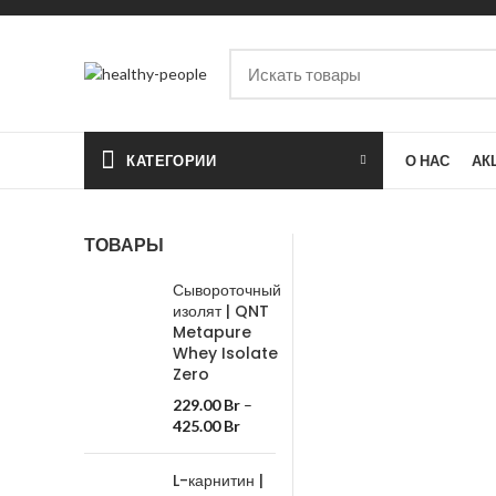
КАТЕГОРИИ
О НАС
АК
ТОВАРЫ
Сывороточный
изолят | QNT
Metapure
Whey Isolate
Zero
229.00
Br
–
425.00
Br
L-карнитин |