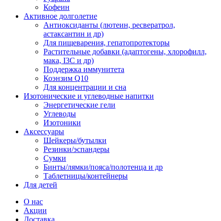
Кофеин
Активное долголетие
Антиоксиданты (лютеин, ресвератрол,
астаксантин и др)
Для пищеварения, гепатопротекторы
Растительные добавки (адаптогены, хлорофилл,
мака, I3C и др)
Поддержка иммунитета
Коэнзим Q10
Для концентрации и сна
Изотонические и углеводные напитки
Энергетические гели
Углеводы
Изотоники
Аксессуары
Шейкеры/бутылки
Резинки/эспандеры
Сумки
Бинты/лямки/пояса/полотенца и др
Таблетницы/контейнеры
Для детей
О нас
Акции
Доставка