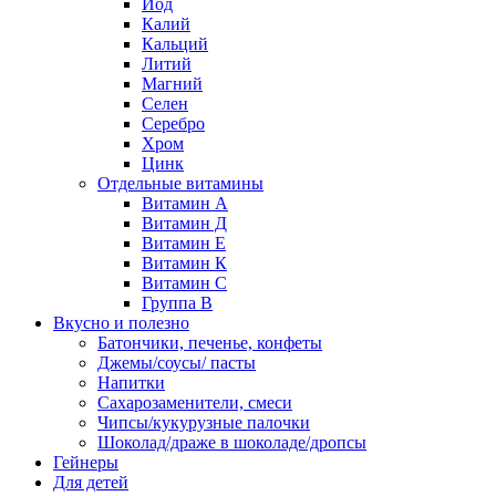
Йод
Калий
Кальций
Литий
Магний
Селен
Серебро
Хром
Цинк
Отдельные витамины
Витамин А
Витамин Д
Витамин Е
Витамин К
Витамин С
Группа В
Вкусно и полезно
Батончики, печенье, конфеты
Джемы/соусы/ пасты
Напитки
Сахарозаменители, смеси
Чипсы/кукурузные палочки
Шоколад/драже в шоколаде/дропсы
Гейнеры
Для детей