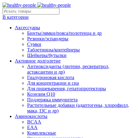
В категории
Аксессуары
Бинты/лямки/пояса/полотенца и др
Резинки/эспандеры
Сумки
Таблетницы/контейнеры
Шейкеры/бутылки
Активное долголетие
Антиоксиданты (лютеин, ресвератрол,
астаксантин и др)
Гиалуроновая кислота
Для концентрации и сна
Для пищеварения, гепатопротекторы
Коэнзим Q10
Поддержка иммунитета
Растительные добавки (адаптогены, хлорофилл,
мака, I3C и др)
Аминокислоты
BCAA
EAA
Комплексные