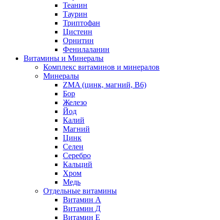
Теанин
Таурин
Триптофан
Цистеин
Орнитин
Фенилаланин
Витамины и Минералы
Комплекс витаминов и минералов
Минералы
ZMA (цинк, магний, В6)
Бор
Железо
Йод
Калий
Магний
Цинк
Селен
Серебро
Кальций
Хром
Медь
Отдельные витамины
Витамин А
Витамин Д
Витамин Е