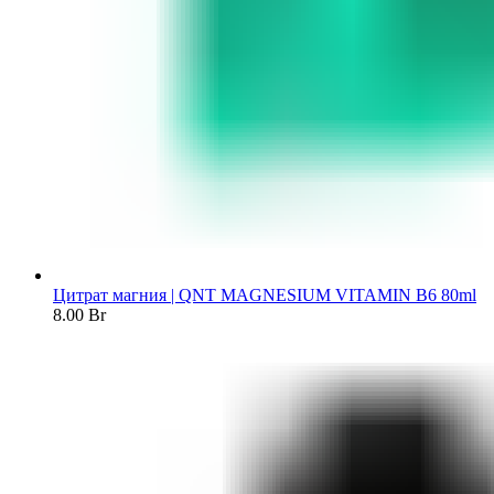
Цитрат магния | QNT MAGNESIUM VITAMIN B6 80ml
8.00
Br