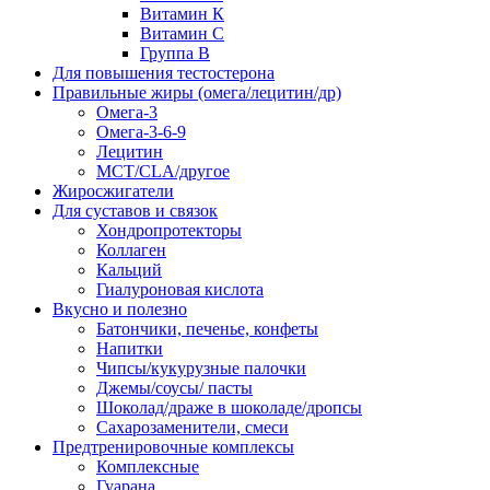
Витамин К
Витамин С
Группа В
Для повышения тестостерона
Правильные жиры (омега/лецитин/др)
Омега-3
Омега-3-6-9
Лецитин
MCT/CLA/другое
Жиросжигатели
Для суставов и связок
Хондропротекторы
Коллаген
Кальций
Гиалуроновая кислота
Вкусно и полезно
Батончики, печенье, конфеты
Напитки
Чипсы/кукурузные палочки
Джемы/соусы/ пасты
Шоколад/драже в шоколаде/дропсы
Сахарозаменители, смеси
Предтренировочные комплексы
Комплексные
Гуарана