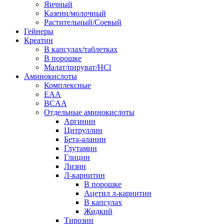
Яичный
Казеин/молочный
Растительный/Соевый
Гейнеры
Креатин
В капсулах/таблетках
В порошке
Малат/пируват/HCl
Аминокислоты
Комплексные
EAA
BCAA
Отдельные аминокислоты
Аргинин
Цитруллин
Бета-аланин
Глутамин
Глицин
Лизин
Л-карнитин
В порошке
Ацетил л-карнитин
В капсулах
Жидкий
Тирозин