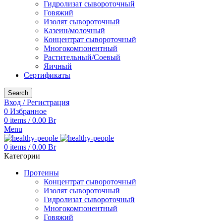
Гидролизат сывороточный
Говяжий
Изолят сывороточный
Казеин/молочный
Концентрат сывороточный
Многокомпонентный
Растительный/Соевый
Яичный
Сертификаты
Search
Вход / Регистрация
0
Избранное
0
items
/
0.00
Br
Menu
0
items
/
0.00
Br
Категории
Протеины
Концентрат сывороточный
Изолят сывороточный
Гидролизат сывороточный
Многокомпонентный
Говяжий