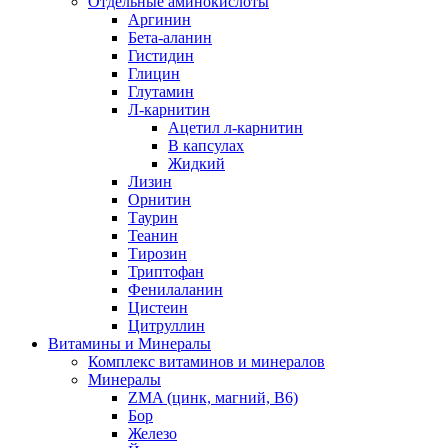
Отдельные аминокислоты
Аргинин
Бета-аланин
Гистидин
Глицин
Глутамин
Л-карнитин
Ацетил л-карнитин
В капсулах
Жидкий
Лизин
Орнитин
Таурин
Теанин
Тирозин
Триптофан
Фенилаланин
Цистеин
Цитруллин
Витамины и Минералы
Комплекс витаминов и минералов
Минералы
ZMA (цинк, магний, В6)
Бор
Железо