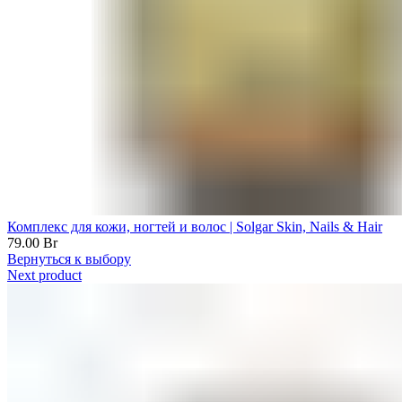
Комплекс для кожи, ногтей и волос | Solgar Skin, Nails & Hair
79.00
Br
Вернуться к выбору
Next product