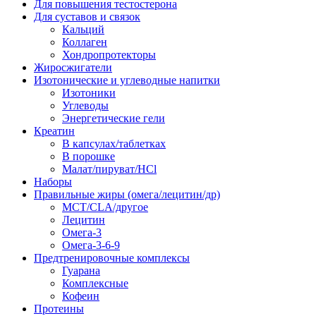
Для повышения тестостерона
Для суставов и связок
Кальций
Коллаген
Хондропротекторы
Жиросжигатели
Изотонические и углеводные напитки
Изотоники
Углеводы
Энергетические гели
Креатин
В капсулах/таблетках
В порошке
Малат/пируват/HCl
Наборы
Правильные жиры (омега/лецитин/др)
MCT/CLA/другое
Лецитин
Омега-3
Омега-3-6-9
Предтренировочные комплексы
Гуарана
Комплексные
Кофеин
Протеины