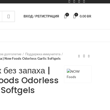
0
0
ВХОД / РЕГИСТРАЦИЯ
0.00
BR
ое долголетие
Поддержка иммунитета
а | Now Foods Odorless Garlic Softgels
 без запаха |
oods Odorless
 Softgels