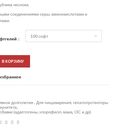
убчика чеснока
ными соединениями серы, аминокислотами и
тами.
офтгелей
В КОРЗИНУ
избранное
ивное долголетие
,
Для пищеварения, гепатопротекторы
мунитета
,
бавки (адаптогены, хлорофилл, мака, I3C и др)