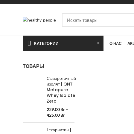
КАТЕГОРИИ
О НАС
АК
ТОВАРЫ
Сывороточный
изолят | QNT
Metapure
Whey Isolate
Zero
229.00
Br
–
425.00
Br
L-карнитин |