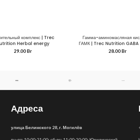
ительный комплекс | Trec
Гамма-аминомасляная кис
utrition Herbal energy
ГАМК | Trec Nutrition GAB
29.00
Br
28.00
Br
Адреса
улица Белинского 28, г. Могилёв
пн-пт: 10:00-21:00; сб-вс: 11:00-20:00; Юридический