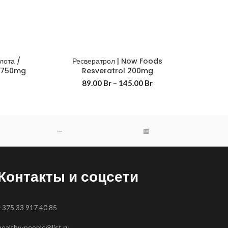
лота /
Ресвератрол | Now Foods
A 750mg
Resveratrol 200mg
89.00
Br
–
145.00
Br
Контакты и соцсети
+375 33 917 40 85
healthy-people@list.ru