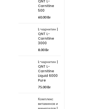
QNT L-
Carnitine
500
60.00
Br
L-карнитин |
QNT L-
Carnitine
3000
8.00
Br
L-карнитин |
QNT L-
Carnitine
Liquid 6000
Pure
75.00
Br
Комплекс
витаминов и
минералов |