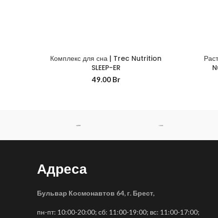
Комплекс для сна | Trec Nutrition
Раст
SLEEP-ER
N
49.00
Br
Адреса
Бульвар Космонавтов 64, г. Брест
,
пн-пт: 10:00-20:00; сб: 11:00-19:00; вс: 11:00-17:00;