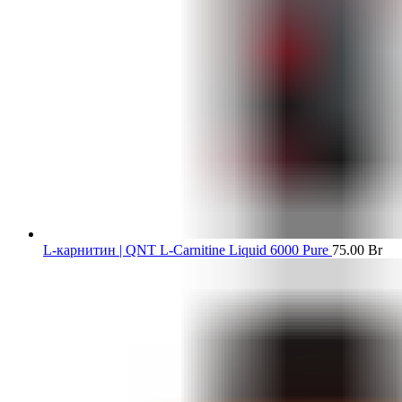
L-карнитин | QNT L-Carnitine Liquid 6000 Pure
75.00
Br