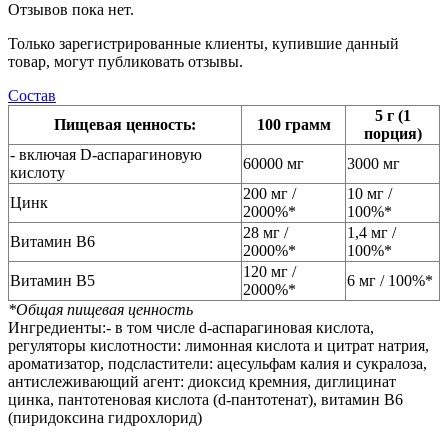
Отзывов пока нет.
Только зарегистрированные клиенты, купившие данный
товар, могут публиковать отзывы.
Состав
5 г (1
Пищевая ценность:
100 грамм
порция)
- включая D-аспарагиновую
60000 мг
3000 мг
кислоту
200 мг /
10 мг /
Цинк
2000%*
100%*
28 мг /
1,4 мг /
Витамин В6
2000%*
100%*
120 мг /
Витамин В5
6 мг / 100%*
2000%*
*Общая пищевая ценность
Ингредиенты:
- в том числе d-аспарагиновая кислота,
регуляторы кислотности: лимонная кислота и цитрат натрия,
ароматизатор, подсластители: ацесульфам калия и сукралоза,
антислеживающий агент: диоксид кремния, диглицинат
цинка, пантотеновая кислота (d-пантотенат), витамин В6
(пиридоксина гидрохлорид)