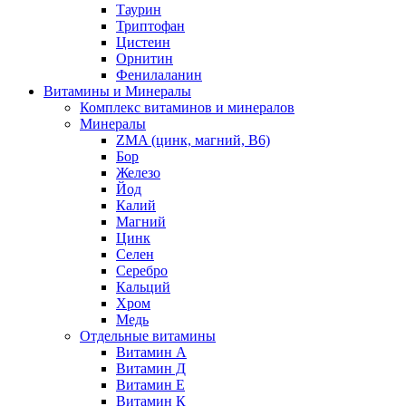
Таурин
Триптофан
Цистеин
Орнитин
Фенилаланин
Витамины и Минералы
Комплекс витаминов и минералов
Минералы
ZMA (цинк, магний, В6)
Бор
Железо
Йод
Калий
Магний
Цинк
Селен
Серебро
Кальций
Хром
Медь
Отдельные витамины
Витамин А
Витамин Д
Витамин Е
Витамин К