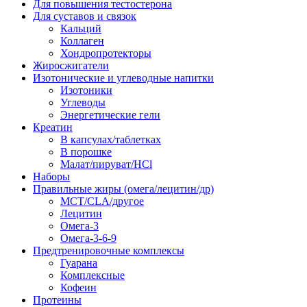
Для повышения тестостерона
Для суставов и связок
Кальций
Коллаген
Хондропротекторы
Жиросжигатели
Изотонические и углеводные напитки
Изотоники
Углеводы
Энергетические гели
Креатин
В капсулах/таблетках
В порошке
Малат/пируват/HCl
Наборы
Правильные жиры (омега/лецитин/др)
MCT/CLA/другое
Лецитин
Омега-3
Омега-3-6-9
Предтренировочные комплексы
Гуарана
Комплексные
Кофеин
Протеины