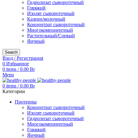
Гидролизат сывороточный
Говяжий
Изолят сывороточный
Казеин/молочный
Концентрат сывороточный
Многокомпонентный
Растительный/Соевый
Яичный
Search
Вход / Регистрация
0
Избранное
0
items
/
0.00
Br
Menu
0
items
/
0.00
Br
Категории
Протеины
Концентрат сывороточный
Изолят сывороточный
Гидролизат сывороточный
Многокомпонентный
Говяжий
Яичный