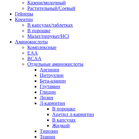
Казеин/молочный
Растительный/Соевый
Гейнеры
Креатин
В капсулах/таблетках
В порошке
Малат/пируват/HCl
Аминокислоты
Комплексные
EAA
BCAA
Отдельные аминокислоты
Аргинин
Цитруллин
Бета-аланин
Глутамин
Глицин
Лизин
Л-карнитин
В порошке
Ацетил л-карнитин
В капсулах
Жидкий
Тирозин
Теанин