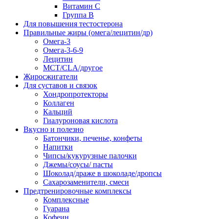
Витамин С
Группа В
Для повышения тестостерона
Правильные жиры (омега/лецитин/др)
Омега-3
Омега-3-6-9
Лецитин
MCT/CLA/другое
Жиросжигатели
Для суставов и связок
Хондропротекторы
Коллаген
Кальций
Гиалуроновая кислота
Вкусно и полезно
Батончики, печенье, конфеты
Напитки
Чипсы/кукурузные палочки
Джемы/соусы/ пасты
Шоколад/драже в шоколаде/дропсы
Сахарозаменители, смеси
Предтренировочные комплексы
Комплексные
Гуарана
Кофеин