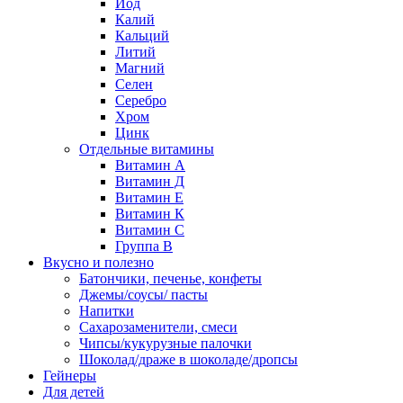
Йод
Калий
Кальций
Литий
Магний
Селен
Серебро
Хром
Цинк
Отдельные витамины
Витамин А
Витамин Д
Витамин Е
Витамин К
Витамин С
Группа В
Вкусно и полезно
Батончики, печенье, конфеты
Джемы/соусы/ пасты
Напитки
Сахарозаменители, смеси
Чипсы/кукурузные палочки
Шоколад/драже в шоколаде/дропсы
Гейнеры
Для детей