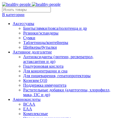
В категории
Аксессуары
Бинты/лямки/пояса/полотенца и др
Резинки/эспандеры
Сумки
Таблетницы/контейнеры
Шейкеры/бутылки
Активное долголетие
Антиоксиданты (лютеин, ресвератрол,
астаксантин и др)
Гиалуроновая кислота
Для концентрации и сна
Для пищеварения, гепатопротекторы
Коэнзим Q10
Поддержка иммунитета
Растительные добавки (адаптогены, хлорофилл,
мака, I3C и др)
Аминокислоты
BCAA
EAA
Комплексные