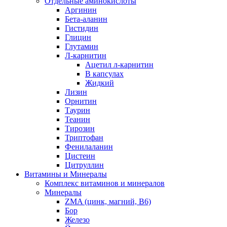
Отдельные аминокислоты
Аргинин
Бета-аланин
Гистидин
Глицин
Глутамин
Л-карнитин
Ацетил л-карнитин
В капсулах
Жидкий
Лизин
Орнитин
Таурин
Теанин
Тирозин
Триптофан
Фенилаланин
Цистеин
Цитруллин
Витамины и Минералы
Комплекс витаминов и минералов
Минералы
ZMA (цинк, магний, В6)
Бор
Железо