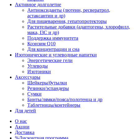
Активное долголетие
Антиоксиданты (лютеин, ресвератрол,
астаксантин и др)
Для пищеварения, гепатопротекторы
Растительные добавки (адаптогены, хлорофилл,
мака, I3C и др)
Поддержка иммунитета
Коэнзим Q10
Для концентрации и сна
Изотонические и углеводные напитки
Энергетические гели
Углеводы
Изотоники
Аксессуары
Шейкеры/бутылки
Резинки/эспандеры
Сумки
Бинты/лямки/пояса/полотенца и др
Таблетницы/контейнеры
Для детей
О нас
Акции
Доставка
%Дисконтная программа