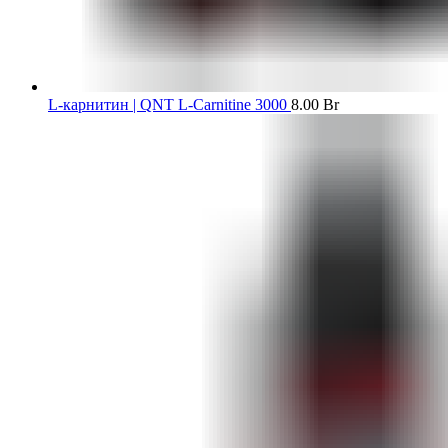
L-карнитин | QNT L-Carnitine 3000
8.00
Br