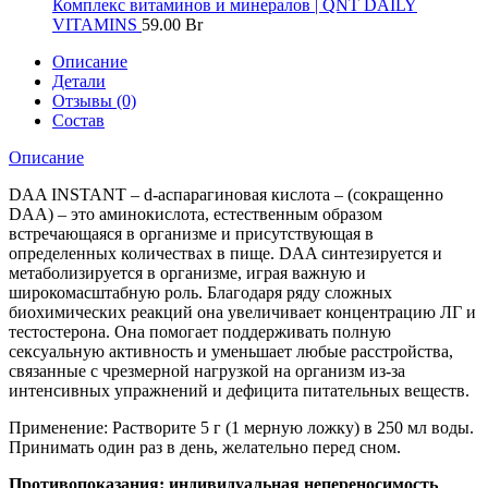
Комплекс витаминов и минералов | QNT DAILY
VITAMINS
59.00
Br
Описание
Детали
Отзывы (0)
Состав
Описание
DAA INSTANT – d-аспарагиновая кислота
– (сокращенно
DAA) – это аминокислота, естественным образом
встречающаяся в организме и присутствующая в
определенных количествах в пище. DAA синтезируется и
метаболизируется в организме, играя важную и
широкомасштабную роль. Благодаря ряду сложных
биохимических реакций она увеличивает концентрацию ЛГ и
тестостерона. Она помогает поддерживать полную
сексуальную активность и уменьшает любые расстройства,
связанные с чрезмерной нагрузкой на организм из-за
интенсивных упражнений и дефицита питательных веществ.
Применение: Растворите 5 г (1 мерную ложку) в 250 мл воды.
Принимать один раз в день, желательно перед сном.
Противопоказания: индивидуальная непереносимость