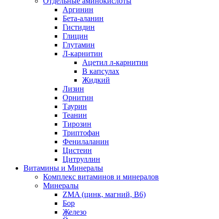
Отдельные аминокислоты
Аргинин
Бета-аланин
Гистидин
Глицин
Глутамин
Л-карнитин
Ацетил л-карнитин
В капсулах
Жидкий
Лизин
Орнитин
Таурин
Теанин
Тирозин
Триптофан
Фенилаланин
Цистеин
Цитруллин
Витамины и Минералы
Комплекс витаминов и минералов
Минералы
ZMA (цинк, магний, В6)
Бор
Железо