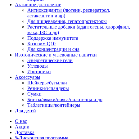
Активное долголетие
Антиоксиданты (лютеин, ресвератрол,
астаксантин и др)
Для пищеварения, гепатопротекторы
Растительные добавки (адаптогены, хлорофилл,
мака, I3C и др)
Поддержка иммунитета
Коэнзим Q10
Для концентрации и сна
Изотонические и углеводные напитки
Энергетические гели
Углеводы
Изотоники
Аксессуары
Шейкеры/бутылки
Резинки/эспандеры
Сумки
Бинты/лямки/пояса/полотенца и др
Таблетницы/контейнеры
Для детей
О нас
Акции
Доставка
%Дисконтная программа