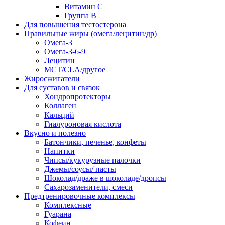
Витамин С
Группа В
Для повышения тестостерона
Правильные жиры (омега/лецитин/др)
Омега-3
Омега-3-6-9
Лецитин
MCT/CLA/другое
Жиросжигатели
Для суставов и связок
Хондропротекторы
Коллаген
Кальций
Гиалуроновая кислота
Вкусно и полезно
Батончики, печенье, конфеты
Напитки
Чипсы/кукурузные палочки
Джемы/соусы/ пасты
Шоколад/драже в шоколаде/дропсы
Сахарозаменители, смеси
Предтренировочные комплексы
Комплексные
Гуарана
Кофеин