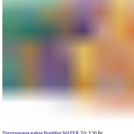
Протеиновая вафля Bombbar WAFER 32г
3.50
Br