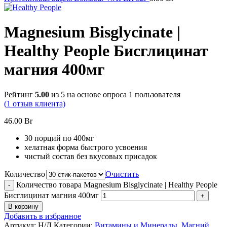
Magnesium Bisglycinate |
Healthy People Бисглицинат
магния 400мг
Рейтинг
5.00
из 5 на основе опроса
1
пользователя
(
1
отзыв клиента)
46.00
Br
30 порций по 400мг
хелатная форма быстрого усвоения
чистый состав без вкусовых присадок
Количество
Очистить
Количество товара Magnesium Bisglycinate | Healthy People
Бисглицинат магния 400мг
В корзину
Добавить в избранное
Артикул:
Н/Д
Категории:
Витамины и Минералы
,
Магний
,