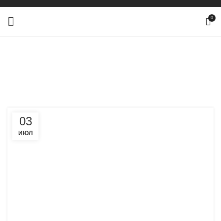
0
О добавках
ГЛАВНАЯ
ARCHIVE BY CATEGORY "О ДОБАВКАХ"
03
ИЮЛ