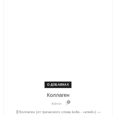
О ДОБАВКАХ
Коллаген
0
Admin
🧬Коллаген (от греческого слова kolla - «клей») —