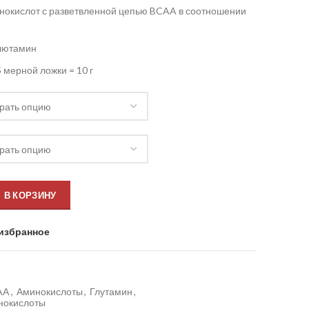
нокислот с разветвленной цепью BCAA в соотношении
глютамин
5 мерной ложки = 10 г
В КОРЗИНУ
избранное
AA
,
Аминокислоты
,
Глутамин
,
нокислоты