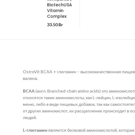
BiotechUSA
Vitamin
Complex
33.50
Br
OstroVit BCAA + глютамин – высококачественная пищевая
валина.
BCAA
(англ. Branched-chain amino acids) это аминокисл
относятся такие аминокислоты, как L-лейцин, L-изолейц
меню, либо в виде пищевых добавок, так как самостояте
от других аминокислот, их расщепление происходит в о
людей.
L-глютамин
является белковой аминокислотой, которая