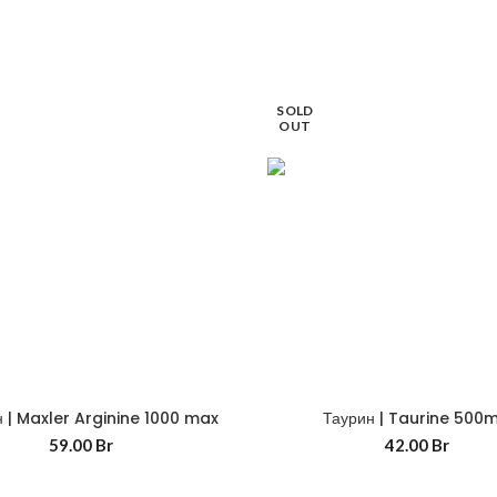
SOLD
OUT
 | Maxler Arginine 1000 max
Таурин | Taurine 500
59.00
Br
42.00
Br