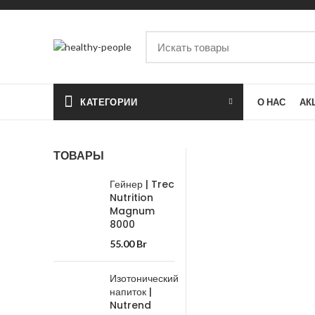
КАТЕГОРИИ
О НАС
АК
ТОВАРЫ
Гейнер | Trec
Nutrition
Magnum
8000
55.00
Br
Изотонический
напиток |
Nutrend