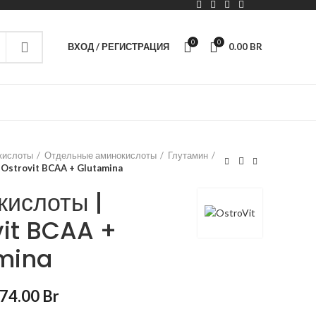
0
0
ВХОД / РЕГИСТРАЦИЯ
0.00
BR
кислоты
Отдельные аминокислоты
Глутамин
Ostrovit BCAA + Glutamina
кислоты |
vit BCAA +
mina
74.00
Br