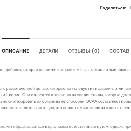
Поделиться
ОПИСАНИЕ
ДЕТАЛИ
ОТЗЫВЫ (0)
СОСТАВ
 добавка, которая является источником L-глютамина и аминокислот
оты с разветвленной цепью, которые, как следует из названия, отли
ин и L-валин. Они относятся к экзогенным соединениям, которые дол
льно синтезировать их организм не способен. ВСАА составляют прим
сновном в скелетных мышцах, что делает аминокислоты с разветвл
 может образовываться в организме естественным путем, однако п