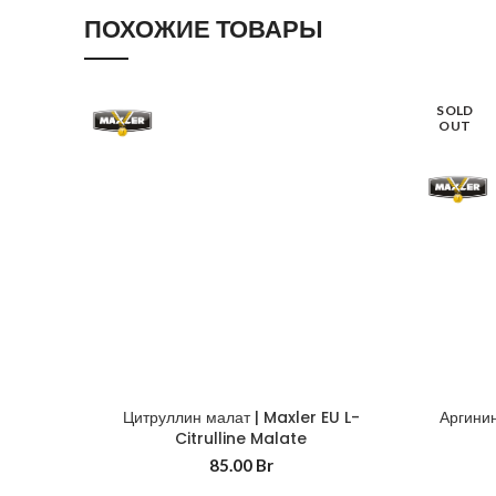
ПОХОЖИЕ ТОВАРЫ
SOLD
OUT
Цитруллин малат | Maxler EU L-
Аргинин
Citrulline Malate
85.00
Br