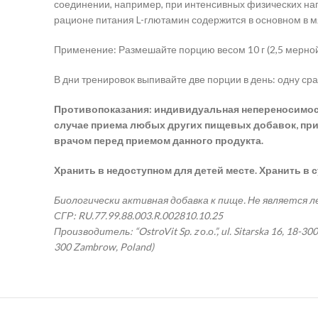
соединении, например, при интенсивных физических нагр
рационе питания L-глютамин содержится в основном в мя
Применение: Размешайте порцию весом 10 г (2,5 мерной 
В дни тренировок выпивайте две порции в день: одну ср
Противопоказания: индивидуальная непереносимость
случае приема любых других пищевых добавок, при
врачом перед приемом данного продукта.
Хранить в недоступном для детей месте. Хранить в 
Биологически активная добавка к пище. Не является 
СГР: RU.77.99.88.003.R.002810.10.25
Производитель: “OstroVit Sp. z о.о.”, ul. Sitarska 16, 
300 Zambrow, Poland)