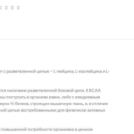
 с разветвленной цепью – L-лейцина, L-изолейцина и L-
чаются наличием разветвленной боковой цепи. К BCAA
жны поступать в организм извне, либо с ежедневным
ерно ⅓ белков, строящих мышечную ткань, и, в отличие
енной цепью востребованными для физически активных
ри повышенной потребности организма в ценном