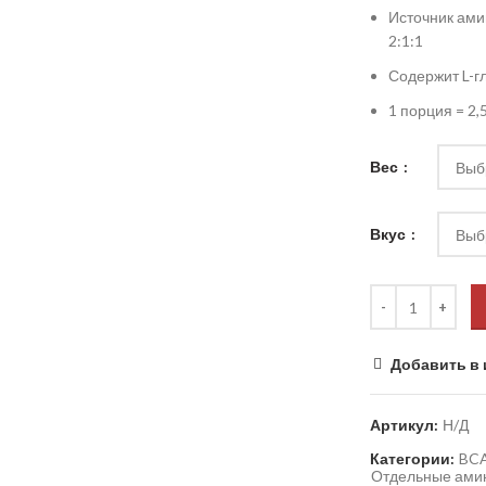
Источник ами
2:1:1
Содержит L-
1 порция = 2,
Вес
Вкус
Добавить в 
Артикул:
Н/Д
Категории:
BC
Отдельные ами