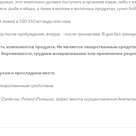
узках, этот компонент должен поступать в организм извне, либо с 
се, рыбе и яйцах, а также в молоке и молочных продуктах, сухих бо
ложки) в 100-150 мл воды или сока.
азу после пробуждения, вторую – после тренировки. В дни без трен
 компонентов продукта. Не является лекарственным средством
 беременности, грудном вскармливании или применении рецеп
сухом и прохладном месте.
лекарственным средством.
18-300 Zambrow, Poland (Польша), (адрес места осуществления деятель