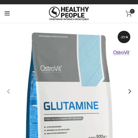
0
-25%