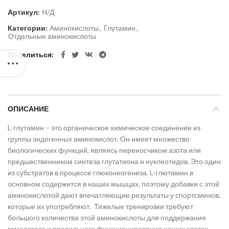
Артикул:
Н/Д
Категории:
Аминокислоты
,
Глутамин
,
Отдельные аминокислоты
Поделиться
ОПИСАНИЕ
L-глутамин – это органическое химическое соединение из
группы эндогенных аминокислот. Он имеет множество
биологических функций, являясь переносчиком азота или
предшественником синтеза глутатиона и нуклеотидов. Это один
из субстратов в процессе глюконеогенеза. L-глютамин в
основном содержится в наших мышцах, поэтому добавки с этой
аминокислотой дают впечатляющие результаты у спортсменов,
которые их употребляют. Тяжелые тренировки требуют
большого количества этой аминокислоты для поддержания
гомеостаза и правильного функционирования наших клеток.