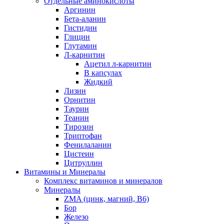
Отдельные аминокислоты
Аргинин
Бета-аланин
Гистидин
Глицин
Глутамин
Л-карнитин
Ацетил л-карнитин
В капсулах
Жидкий
Лизин
Орнитин
Таурин
Теанин
Тирозин
Триптофан
Фенилаланин
Цистеин
Цитруллин
Витамины и Минералы
Комплекс витаминов и минералов
Минералы
ZMA (цинк, магний, В6)
Бор
Железо