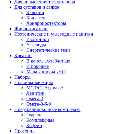
Для повышения тестостерона
Для суставов и связок
Кальций
Коллаген
Хондропротекторы
Жиросжигатели
Изотонические и углеводные напитки
Изотоники
Углеводы
Энергетические гели
Креатин
В капсулах/таблетках
В порошке
Малат/пируват/HCl
Наборы
Правильные жиры
MCT/CLA/другое
Лецитин
Омега-3
Омега-3-6-9
Предтренировочные комплексы
Гуарана
Комплексные
Кофеин
Протеины