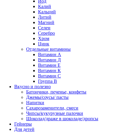
Йод
Калий
Кальций
Литий
Магний
Селен
Серебро
Хром
Цинк
Отдельные витамины
Витамин А
Витамин Д
Витамин Е
Витамин К
Витамин С
Группа В
Вкусно и полезно
Батончики, печенье, конфеты
Джемы/соусы/ пасты
Напитки
Сахарозаменители, смеси
Чипсы/кукурузные палочки
Шоколад/драже в шоколаде/дропсы
Гейнеры
Для детей