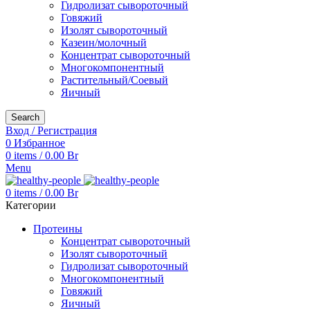
Гидролизат сывороточный
Говяжий
Изолят сывороточный
Казеин/молочный
Концентрат сывороточный
Многокомпонентный
Растительный/Соевый
Яичный
Search
Вход / Регистрация
0
Избранное
0
items
/
0.00
Br
Menu
0
items
/
0.00
Br
Категории
Протеины
Концентрат сывороточный
Изолят сывороточный
Гидролизат сывороточный
Многокомпонентный
Говяжий
Яичный