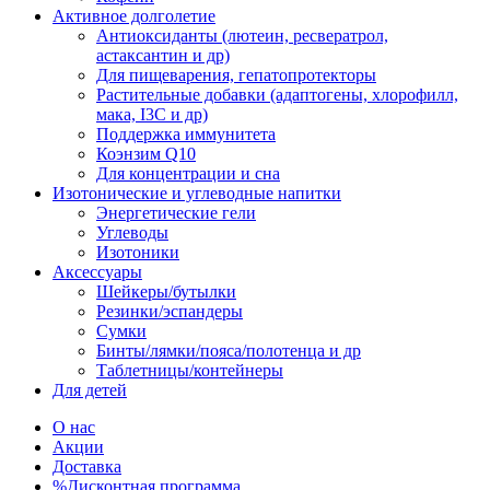
Активное долголетие
Антиоксиданты (лютеин, ресвератрол,
астаксантин и др)
Для пищеварения, гепатопротекторы
Растительные добавки (адаптогены, хлорофилл,
мака, I3C и др)
Поддержка иммунитета
Коэнзим Q10
Для концентрации и сна
Изотонические и углеводные напитки
Энергетические гели
Углеводы
Изотоники
Аксессуары
Шейкеры/бутылки
Резинки/эспандеры
Сумки
Бинты/лямки/пояса/полотенца и др
Таблетницы/контейнеры
Для детей
О нас
Акции
Доставка
%Дисконтная программа