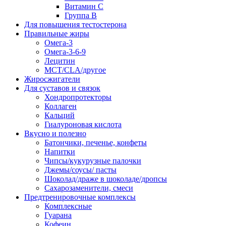
Витамин С
Группа В
Для повышения тестостерона
Правильные жиры
Омега-3
Омега-3-6-9
Лецитин
MCT/CLA/другое
Жиросжигатели
Для суставов и связок
Хондропротекторы
Коллаген
Кальций
Гиалуроновая кислота
Вкусно и полезно
Батончики, печенье, конфеты
Напитки
Чипсы/кукурузные палочки
Джемы/соусы/ пасты
Шоколад/драже в шоколаде/дропсы
Сахарозаменители, смеси
Предтренировочные комплексы
Комплексные
Гуарана
Кофеин