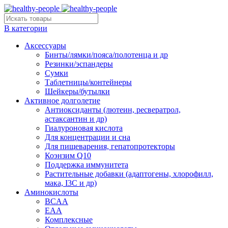
В категории
Аксессуары
Бинты/лямки/пояса/полотенца и др
Резинки/эспандеры
Сумки
Таблетницы/контейнеры
Шейкеры/бутылки
Активное долголетие
Антиоксиданты (лютеин, ресвератрол,
астаксантин и др)
Гиалуроновая кислота
Для концентрации и сна
Для пищеварения, гепатопротекторы
Коэнзим Q10
Поддержка иммунитета
Растительные добавки (адаптогены, хлорофилл,
мака, I3C и др)
Аминокислоты
BCAA
EAA
Комплексные