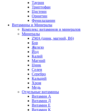
Таурин
Триптофан
Цистеин
Орнитин
Фенилаланин
Витамины и Минералы
Комплекс витаминов и минералов
Минералы
ZMA (цинк, магний, В6)
Бор
Железо
Йод
Калий
Магний
Цинк
Селен
Серебро
Кальций
Хром
Медь
Отдельные витамины
Витамин А
Витамин Д
Витамин Е
Витамин К