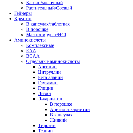
Казеин/молочный
Растительный/Соевый
Гейнеры
Креатин
В капсулах/таблетках
В порошке
Малат/пируват/HCl
Аминокислоты
Комплексные
EAA
BCAA
Отдельные аминокислоты
Аргинин
Цитруллин
Бета-аланин
Глутамин
Глицин
Лизин
Л-карнитин
В порошке
Ацетил л-карнитин
В капсулах
Жидкий
Тирозин
Теанин