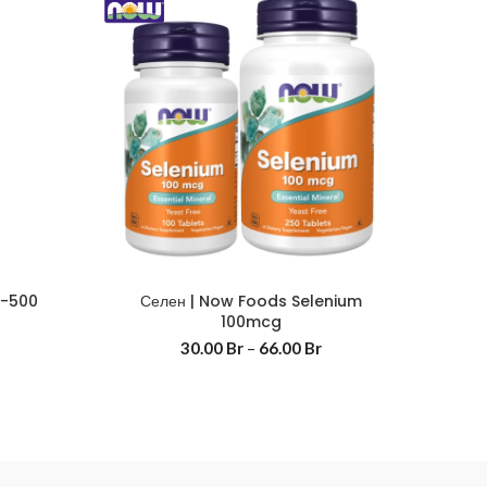
Маг
C-500
Селен | Now Foods Selenium
100mcg
30.00
Br
–
66.00
Br