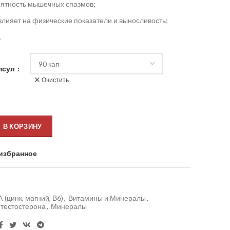
ятность мышечных спазмов;
влияет на физические показатели и выносливость;
.
псул
Очистить
В КОРЗИНУ
избранное
 (цинк, магний, В6)
,
Витамины и Минералы
,
тестостерона
,
Минералы