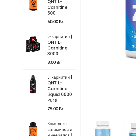
QNT L-
Carnitine
500
60.00
Br
L-карнитин |
QNT L-
Carnitine
3000
8.00
Br
L-карнитин |
QNT L-
Carnitine
Liquid 6000
Pure
75.00
Br
Комплекс
витаминов и
минералов |