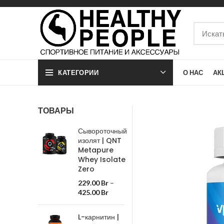
КАТЕГОРИИ
О НАС
АК
ТОВАРЫ
Сывороточный
изолят | QNT
Metapure
Whey Isolate
Zero
229.00
Br
–
425.00
Br
L-карнитин |