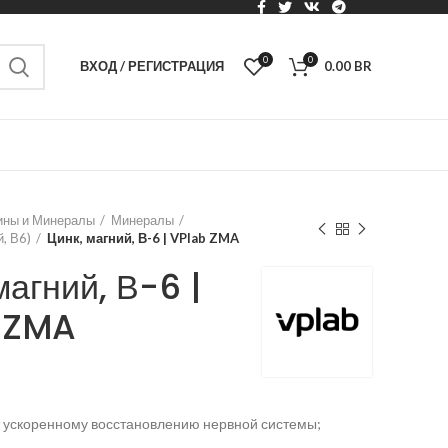
0
0
ВХОД / РЕГИСТРАЦИЯ
0.00
BR
ины и Минералы
Минералы
, В6)
Цинк, магний, В-6 | VPlab ZMA
магний, В-6 |
 ZMA
 ускоренному восстановлению нервной системы;