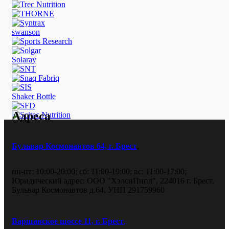
swanson
Solaray
Shaker Bottle
Адреса
Бульвар Космонавтов 64, г. Брест
,
пн-пт: 10:00-20:00; сб: 11:00-19:00; вс: 11:00-17:00;
Юридический адрес: ООО "ХэлсиПипл", 224016 г. Брест,
Бульвар Космонавтов д.64, УНП 291759960
Варшавское шоссе 11, г. Брест
,