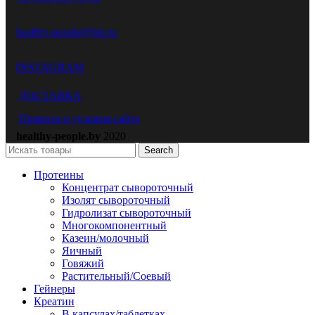
healthy-people@list.ru
INSTAGRAM
ДОСТАВКА
Правила и условия сайта
healthy-people.by
2020
Search
Протеины
Концентрат сывороточный
Изолят сывороточный
Гидролизат сывороточный
Многокомпонентный
Казеин/молочный
Яичный
Говяжий
Растительный/Соевый
Гейнеры
Креатин
В капсулах/таблетках