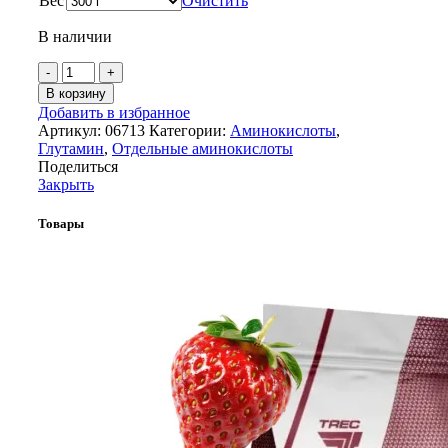
Вес
Очистить
В наличии
Количество
товара
В корзину
Глутамин
Добавить в избранное
|
Артикул:
06713
Категории:
Аминокислоты
,
USN
Глутамин
,
Отдельные аминокислоты
Pure
Поделиться
Glutamine
Закрыть
Товары