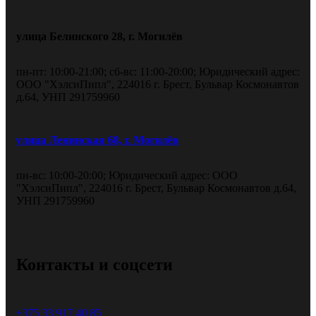
улица Белинского 28, г. Могилёв
пн-пт: 10:00-21:00; сб-вс: 11:00-20:00; Юридический адрес:
ООО "ХэлсиПипл", 224016 г. Брест, Бульвар Космонавтов
д.64, УНП 291759960
улица Ленинская 68, г. Могилёв
пн-вс: 10:00-20:00; Юридический адрес: ООО
"ХэлсиПипл", 224016 г. Брест, Бульвар Космонавтов д.64,
УНП 291759960
Контакты и соцсети
+375 33 917 40 85