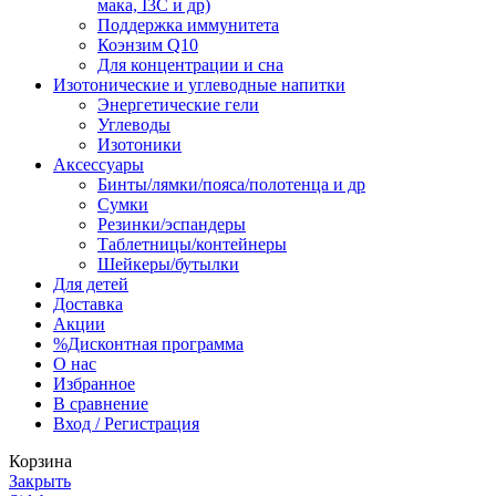
мака, I3C и др)
Поддержка иммунитета
Коэнзим Q10
Для концентрации и сна
Изотонические и углеводные напитки
Энергетические гели
Углеводы
Изотоники
Аксессуары
Бинты/лямки/пояса/полотенца и др
Сумки
Резинки/эспандеры
Таблетницы/контейнеры
Шейкеры/бутылки
Для детей
Доставка
Акции
%Дисконтная программа
О нас
Избранное
В сравнение
Вход / Регистрация
Корзина
Закрыть