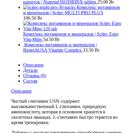
напиток | Nutrend ISODRINX tablets
25.00
Br
Комплекс витаминов
и минералов | Scitec MULTI PRO PLUS
106.50
Br
Комплекс витаминов и минералов | Scitec Euro
Vita-Mins
54.50
Br
Комплекс витаминов и минералов |
BiotechUSA Vitamin Complex
33.50
Br
Описание
Детали
Отзывы (0)
Состав
Описание
Чистый глютамин USN содержит
высококачественный L-глютамин, природную
аминокислоту, которая в основном хранится в
скелетных мышцах. L-глютамин быстро теряется во
время тренировки.
Добавки с чистым глютамином способствуют синтезу