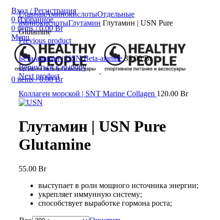
Вход / Регистрация
Главная
Аминокислоты
Отдельные
0
Избранное
аминокислоты
Глутамин
Глутамин | USN Pure
0
items
/
0.00
Br
Glutamine
Menu
Previous product
Бета-аланин | USN Beta-alanine
35.00
Br
Вернуться к выбору
Next product
0
items
/
0.00
Br
Коллаген морской | SNT Marine Collagen
120.00
Br
Глутамин | USN Pure
Glutamine
55.00
Br
выступает в роли мощного источника энергии;
укрепляет иммунную систему;
способствует выработке гормона роста;