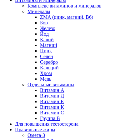
Витамины и Минералы
Комплекс витаминов и минералов
Минералы
ZMA (цинк, магний, В6)
Бор
Железо
Йод
Калий
Магний
Цинк
Селен
Серебро
Кальций
Хром
Медь
Отдельные витамины
Витамин А
Витамин Д
Витамин Е
Витамин К
Витамин С
Группа В
Для повышения тестостерона
Правильные жиры
Омега-3