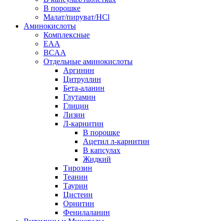
В порошке
Малат/пируват/HCl
Аминокислоты
Комплексные
EAA
BCAA
Отдельные аминокислоты
Аргинин
Цитруллин
Бета-аланин
Глутамин
Глицин
Лизин
Л-карнитин
В порошке
Ацетил л-карнитин
В капсулах
Жидкий
Тирозин
Теанин
Таурин
Цистеин
Орнитин
Фенилаланин