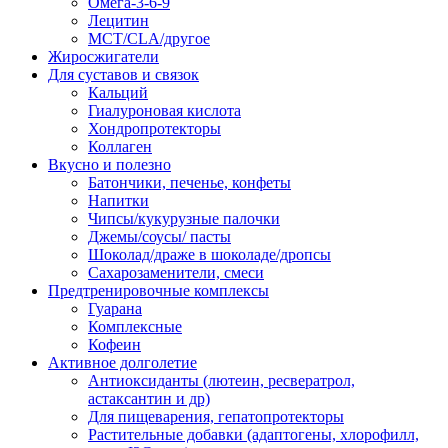
Омега-3-6-9
Лецитин
MCT/CLA/другое
Жиросжигатели
Для суставов и связок
Кальций
Гиалуроновая кислота
Хондропротекторы
Коллаген
Вкусно и полезно
Батончики, печенье, конфеты
Напитки
Чипсы/кукурузные палочки
Джемы/соусы/ пасты
Шоколад/драже в шоколаде/дропсы
Сахарозаменители, смеси
Предтренировочные комплексы
Гуарана
Комплексные
Кофеин
Активное долголетие
Антиоксиданты (лютеин, ресвератрол,
астаксантин и др)
Для пищеварения, гепатопротекторы
Растительные добавки (адаптогены, хлорофилл,