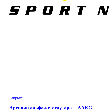
Закрыть
Аргинин альфа-кетоглутарат | AAKG