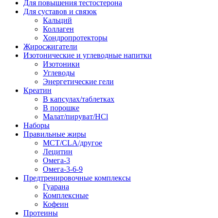
Для повышения тестостерона
Для суставов и связок
Кальций
Коллаген
Хондропротекторы
Жиросжигатели
Изотонические и углеводные напитки
Изотоники
Углеводы
Энергетические гели
Креатин
В капсулах/таблетках
В порошке
Малат/пируват/HCl
Наборы
Правильные жиры
MCT/CLA/другое
Лецитин
Омега-3
Омега-3-6-9
Предтренировочные комплексы
Гуарана
Комплексные
Кофеин
Протеины