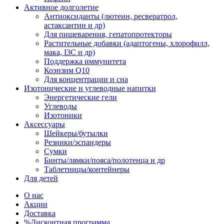
Активное долголетие
Антиоксиданты (лютеин, ресвератрол,
астаксантин и др)
Для пищеварения, гепатопротекторы
Растительные добавки (адаптогены, хлорофилл,
мака, I3C и др)
Поддержка иммунитета
Коэнзим Q10
Для концентрации и сна
Изотонические и углеводные напитки
Энергетические гели
Углеводы
Изотоники
Аксессуары
Шейкеры/бутылки
Резинки/эспандеры
Сумки
Бинты/лямки/пояса/полотенца и др
Таблетницы/контейнеры
Для детей
О нас
Акции
Доставка
%Дисконтная программа