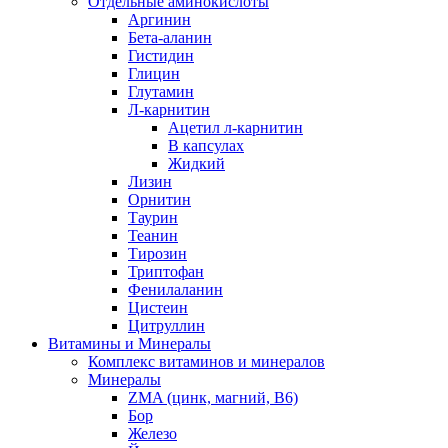
Отдельные аминокислоты
Аргинин
Бета-аланин
Гистидин
Глицин
Глутамин
Л-карнитин
Ацетил л-карнитин
В капсулах
Жидкий
Лизин
Орнитин
Таурин
Теанин
Тирозин
Триптофан
Фенилаланин
Цистеин
Цитруллин
Витамины и Минералы
Комплекс витаминов и минералов
Минералы
ZMA (цинк, магний, В6)
Бор
Железо