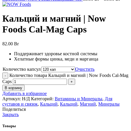
Кальций и магний | Now
Foods Cal-Mag Caps
82.00
Br
Поддерживает здоровье костной системы
Хелатные формы цинка, меди и марганца
Количество капсул
Очистить
Количество товара Кальций и магний | Now Foods Cal-Mag
Caps
В корзину
Добавить в избранное
Артикул:
Н/Д
Категорий:
Витамины и Минералы
,
Для
суставов и связок
,
Кальций
,
Кальций
,
Магний
,
Минералы
Поделиться
Закрыть
Товары