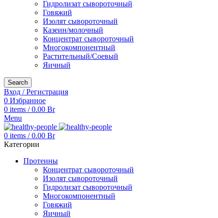
Гидролизат сывороточный
Говяжий
Изолят сывороточный
Казеин/молочный
Концентрат сывороточный
Многокомпонентный
Растительный/Соевый
Яичный
Search
Вход / Регистрация
0
Избранное
0
items
/
0.00
Br
Menu
0
items
/
0.00
Br
Категории
Протеины
Концентрат сывороточный
Изолят сывороточный
Гидролизат сывороточный
Многокомпонентный
Говяжий
Яичный