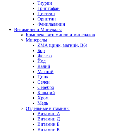
Таурин
Триптофан
Цистеин
Орнитин
Фенилаланин
Витамины и Минералы
Комплекс витаминов и минералов
Минералы
ZMA (цинк, магний, В6)
Бор
Железо
Йод
Калий
Магний
Цинк
Селен
Серебро
Кальций
Хром
Медь
Отдельные витамины
Витамин А
Витамин Д
Витамин Е
Витамин К