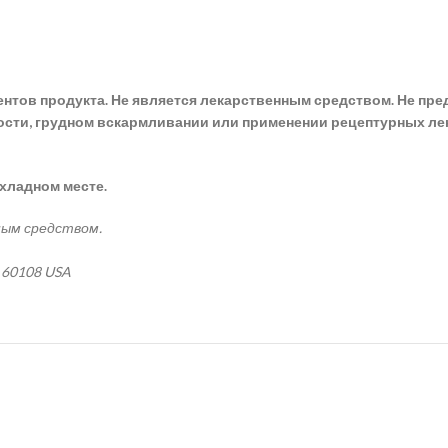
ов продукта. Не является лекарственным средством. Не предн
ости, грудном вскармливании или применении рецептурных ле
охладном месте.
ным средством.
L 60108 USA