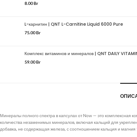
8.00
Br
L-карнитин | QNT L-Carnitine Liquid 6000 Pure
75.00
Br
Комплекс витаминов и минералов | QNT DAILY VITAMI
59.00
Br
ОПИС
Минералы полного спектра в капсулах от Now — это комплексная
количества незаменимых минералов, включая кальций для укреплени
добавка, не содержащая железа, с соотношением кальция и магния 1