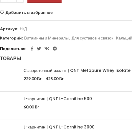
Добавить в избранное
Артикул:
Н/Д
Категорий:
Витамины и Минералы
,
Для суставов и связок
,
Кальци
Поделиться
ТОВАРЫ
Сывороточный изолят | QNT Metapure Whey Isolate
229.00
Br
–
425.00
Br
L-карнитин | QNT L-Carnitine 500
60.00
Br
L-карнитин | QNT L-Carnitine 3000