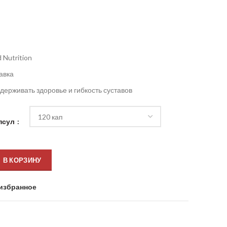
 Nutrition
авка
держивать здоровье и гибкость суставов
псул
В КОРЗИНУ
избранное