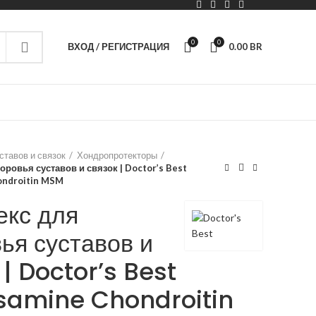
0
0
ВХОД / РЕГИСТРАЦИЯ
0.00
BR
ставов и связок
Хондропротекторы
оровья суставов и связок | Doctor’s Best
ondroitin MSM
екс для
ья суставов и
 | Doctor’s Best
samine Chondroitin