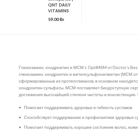
QNT DAILY
VITAMINS
59.00
Br
Глюкозамин, хондроитин и МСМ с OptiMSM от Doctor’s Bes
глюкозамин, хондроитин и метилсульфонилметан (МСМ от O
сформированные из протеогликанов, в основном находятся 
хондроитин сульфаты. МСМ поставляет биодоступную серу
достижения высочайшей степени чистоты и консистенции. 
Помогает поддерживать здоровье и гибкость суставов
Способствует поддержанию и профилактике здоровья су
Помогает поддерживать хорошее состояние волос, кожи 