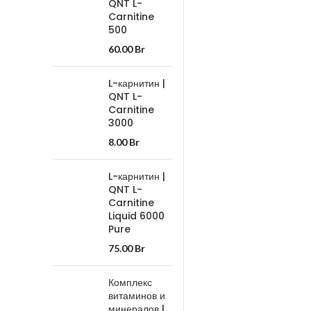
QNT L-
Carnitine
500
60.00
Br
L-карнитин |
QNT L-
Carnitine
3000
8.00
Br
L-карнитин |
QNT L-
Carnitine
Liquid 6000
Pure
75.00
Br
Комплекс
витаминов и
минералов |