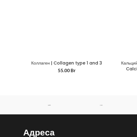
Коллаген | Collagen type 1 and 3
Кальций
Calc
55.00
Br
Адреса