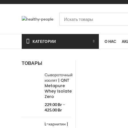
КАТЕГОРИИ
О НАС
АК
ТОВАРЫ
Сывороточный
изолят | QNT
Metapure
Whey Isolate
Zero
229.00
Br
–
425.00
Br
L-карнитин |