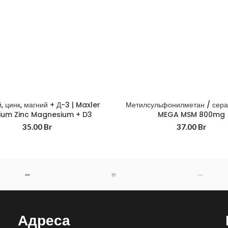
, цинк, магний + Д-3 | Maxler
Метилсульфонилметан / сера 
ium Zinc Magnesium + D3
MEGA MSM 800mg
35.00
Br
37.00
Br
Адреса