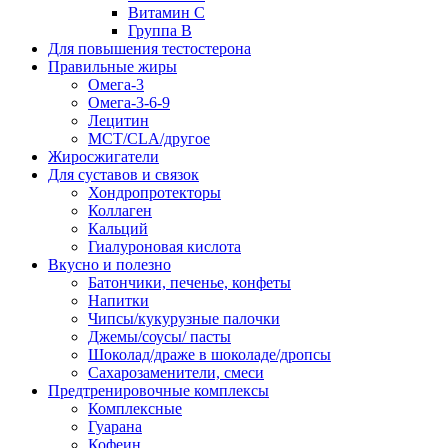
Витамин С
Группа В
Для повышения тестостерона
Правильные жиры
Омега-3
Омега-3-6-9
Лецитин
MCT/CLA/другое
Жиросжигатели
Для суставов и связок
Хондропротекторы
Коллаген
Кальций
Гиалуроновая кислота
Вкусно и полезно
Батончики, печенье, конфеты
Напитки
Чипсы/кукурузные палочки
Джемы/соусы/ пасты
Шоколад/драже в шоколаде/дропсы
Сахарозаменители, смеси
Предтренировочные комплексы
Комплексные
Гуарана
Кофеин