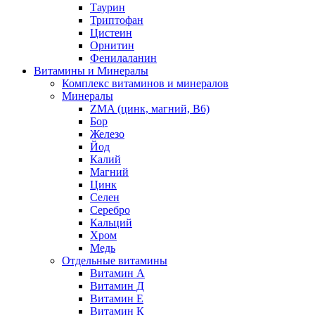
Таурин
Триптофан
Цистеин
Орнитин
Фенилаланин
Витамины и Минералы
Комплекс витаминов и минералов
Минералы
ZMA (цинк, магний, В6)
Бор
Железо
Йод
Калий
Магний
Цинк
Селен
Серебро
Кальций
Хром
Медь
Отдельные витамины
Витамин А
Витамин Д
Витамин Е
Витамин К