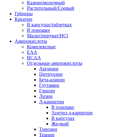
Казеин/молочный
Растительный/Соевый
Гейнеры
Креатин
В капсулах/таблетках
В порошке
Малат/пируват/HCl
Аминокислоты
Комплексные
EAA
BCAA
Отдельные аминокислоты
Аргинин
Цитруллин
Бета-аланин
Глутамин
Глицин
Лизин
Л-карнитин
В порошке
Ацетил л-карнитин
В капсулах
Жидкий
Тирозин
Теанин