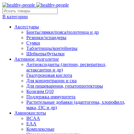
В категории
Аксессуары
Бинты/лямки/пояса/полотенца и др
Резинки/эспандеры
Сумки
Таблетницы/контейнеры
Шейкеры/бутылки
Активное долголетие
Антиоксиданты (лютеин, ресвератрол,
астаксантин и др)
Гиалуроновая кислота
Для концентрации и сна
Для пищеварения, гепатопротекторы
Коэнзим Q10
Поддержка иммунитета
Растительные добавки (адаптогены, хлорофилл,
мака, I3C и др)
Аминокислоты
BCAA
EAA
Комплексные