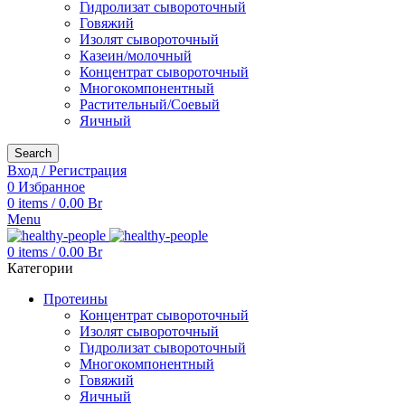
Гидролизат сывороточный
Говяжий
Изолят сывороточный
Казеин/молочный
Концентрат сывороточный
Многокомпонентный
Растительный/Соевый
Яичный
Search
Вход / Регистрация
0
Избранное
0
items
/
0.00
Br
Menu
0
items
/
0.00
Br
Категории
Протеины
Концентрат сывороточный
Изолят сывороточный
Гидролизат сывороточный
Многокомпонентный
Говяжий
Яичный