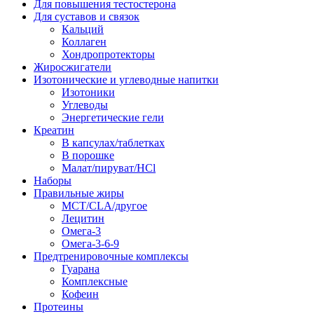
Для повышения тестостерона
Для суставов и связок
Кальций
Коллаген
Хондропротекторы
Жиросжигатели
Изотонические и углеводные напитки
Изотоники
Углеводы
Энергетические гели
Креатин
В капсулах/таблетках
В порошке
Малат/пируват/HCl
Наборы
Правильные жиры
MCT/CLA/другое
Лецитин
Омега-3
Омега-3-6-9
Предтренировочные комплексы
Гуарана
Комплексные
Кофеин
Протеины