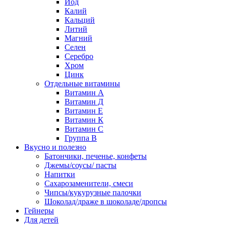
Йод
Калий
Кальций
Литий
Магний
Селен
Серебро
Хром
Цинк
Отдельные витамины
Витамин А
Витамин Д
Витамин Е
Витамин К
Витамин С
Группа В
Вкусно и полезно
Батончики, печенье, конфеты
Джемы/соусы/ пасты
Напитки
Сахарозаменители, смеси
Чипсы/кукурузные палочки
Шоколад/драже в шоколаде/дропсы
Гейнеры
Для детей