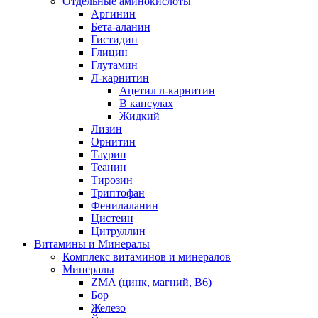
Отдельные аминокислоты
Аргинин
Бета-аланин
Гистидин
Глицин
Глутамин
Л-карнитин
Ацетил л-карнитин
В капсулах
Жидкий
Лизин
Орнитин
Таурин
Теанин
Тирозин
Триптофан
Фенилаланин
Цистеин
Цитруллин
Витамины и Минералы
Комплекс витаминов и минералов
Минералы
ZMA (цинк, магний, В6)
Бор
Железо