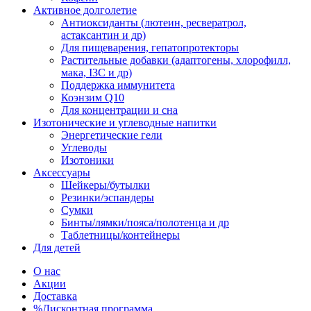
Активное долголетие
Антиоксиданты (лютеин, ресвератрол,
астаксантин и др)
Для пищеварения, гепатопротекторы
Растительные добавки (адаптогены, хлорофилл,
мака, I3C и др)
Поддержка иммунитета
Коэнзим Q10
Для концентрации и сна
Изотонические и углеводные напитки
Энергетические гели
Углеводы
Изотоники
Аксессуары
Шейкеры/бутылки
Резинки/эспандеры
Сумки
Бинты/лямки/пояса/полотенца и др
Таблетницы/контейнеры
Для детей
О нас
Акции
Доставка
%Дисконтная программа