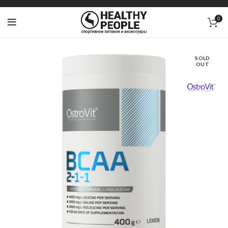
0
SOLD
OUT