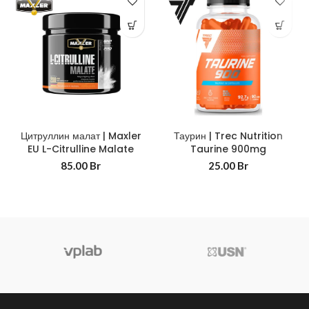
Цитруллин малат | Maxler
Таурин | Trec Nutrition
EU L-Citrulline Malate
Taurine 900mg
85.00
Br
25.00
Br