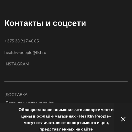
Контакты и соцсети
+375 33 917 40 85
healthy-people@list.ru
INSTAGRAM
ДОСТАВКА
Правила и условия сайта
Обращаем ваше внимание, что ассортимент и
цены в офлайн-магазинах «Healthy People»
могут отличаться от ассортимента и цен,
healthy-people.by
2020
представленных на сайте