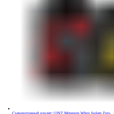
Сывороточный изолят | QNT Metapure Whey Isolate Zero