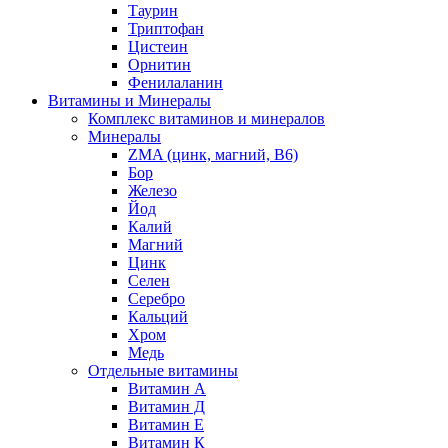
Таурин
Триптофан
Цистеин
Орнитин
Фенилаланин
Витамины и Минералы
Комплекс витаминов и минералов
Минералы
ZMA (цинк, магний, В6)
Бор
Железо
Йод
Калий
Магний
Цинк
Селен
Серебро
Кальций
Хром
Медь
Отдельные витамины
Витамин А
Витамин Д
Витамин Е
Витамин К