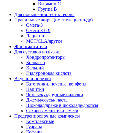
Витамин С
Группа В
Для повышения тестостерона
Правильные жиры (омега/лецитин/др)
Омега-3
Омега-3-6-9
Лецитин
MCT/CLA/другое
Жиросжигатели
Для суставов и связок
Хондропротекторы
Коллаген
Кальций
Гиалуроновая кислота
Вкусно и полезно
Батончики, печенье, конфеты
Напитки
Чипсы/кукурузные палочки
Джемы/соусы/ пасты
Шоколад/драже в шоколаде/дропсы
Сахарозаменители, смеси
Предтренировочные комплексы
Комплексные
Гуарана
Кофеин