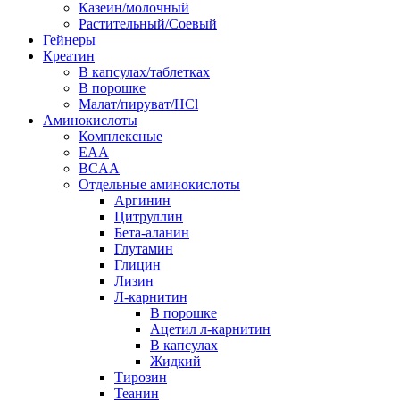
Казеин/молочный
Растительный/Соевый
Гейнеры
Креатин
В капсулах/таблетках
В порошке
Малат/пируват/HCl
Аминокислоты
Комплексные
EAA
BCAA
Отдельные аминокислоты
Аргинин
Цитруллин
Бета-аланин
Глутамин
Глицин
Лизин
Л-карнитин
В порошке
Ацетил л-карнитин
В капсулах
Жидкий
Тирозин
Теанин