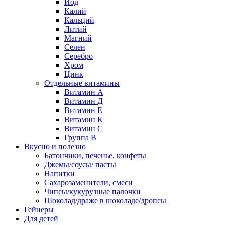
Йод
Калий
Кальций
Литий
Магний
Селен
Серебро
Хром
Цинк
Отдельные витамины
Витамин А
Витамин Д
Витамин Е
Витамин К
Витамин С
Группа В
Вкусно и полезно
Батончики, печенье, конфеты
Джемы/соусы/ пасты
Напитки
Сахарозаменители, смеси
Чипсы/кукурузные палочки
Шоколад/драже в шоколаде/дропсы
Гейнеры
Для детей