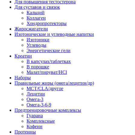
Для повышения тестостерона
Для суставов и связок
Кальций
Коллаген
Хондропротекторы
Жиросжигатели
Изотонические и углеводные напитки
Изотоники
Углеводы
Энергетические гели
Креатин
В капсулах/таблетках
В порошке
Малат/пируват/HCl
Наборы
Правильные жиры (омега/лецитин/др)
MCT/CLA/другое
Лецитин
Омега-3
Омега-3-6-9
Предтренировочные комплексы
Гуарана
Комплексные
Кофеин
Протеины