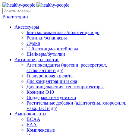
В категории
Аксессуары
Бинты/лямки/пояса/полотенца и др
Резинки/эспандеры
Сумки
Таблетницы/контейнеры
Шейкеры/бутылки
Активное долголетие
Антиоксиданты (лютеин, ресвератрол,
астаксантин и др)
Гиалуроновая кислота
Для концентрации и сна
Для пищеварения, гепатопротекторы
Коэнзим Q10
Поддержка иммунитета
Растительные добавки (адаптогены, хлорофилл,
мака, I3C и др)
Аминокислоты
BCAA
EAA
Комплексные