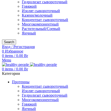
Гидролизат сывороточный
Говяжий
Изолят сывороточный
Казеин/молочный
Концентрат сывороточный
Многокомпонентный
Растительный/Соевый
Яичный
Search
Вход / Регистрация
0
Избранное
0
items
/
0.00
Br
Menu
0
items
/
0.00
Br
Категории
Протеины
Концентрат сывороточный
Изолят сывороточный
Гидролизат сывороточный
Многокомпонентный
Говяжий
Яичный