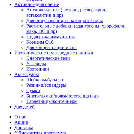
Активное долголетие
Антиоксиданты (лютеин, ресвератрол,
астаксантин и др)
Для пищеварения, гепатопротекторы
Растительные добавки (адаптогены, хлорофилл,
мака, I3C и др)
Поддержка иммунитета
Коэнзим Q10
Для концентрации и сна
Изотонические и углеводные напитки
Энергетические гели
Углеводы
Изотоники
Аксессуары
Шейкеры/бутылки
Резинки/эспандеры
Сумки
Бинты/лямки/пояса/полотенца и др
Таблетницы/контейнеры
Для детей
О нас
Акции
Доставка
%Дисконтная программа