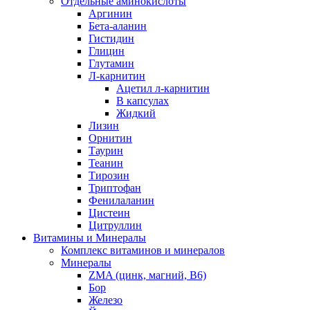
Отдельные аминокислоты
Аргинин
Бета-аланин
Гистидин
Глицин
Глутамин
Л-карнитин
Ацетил л-карнитин
В капсулах
Жидкий
Лизин
Орнитин
Таурин
Теанин
Тирозин
Триптофан
Фенилаланин
Цистеин
Цитруллин
Витамины и Минералы
Комплекс витаминов и минералов
Минералы
ZMA (цинк, магний, В6)
Бор
Железо