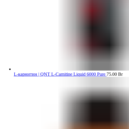
L-карнитин | QNT L-Carnitine Liquid 6000 Pure
75.00
Br