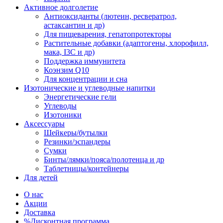
Активное долголетие
Антиоксиданты (лютеин, ресвератрол,
астаксантин и др)
Для пищеварения, гепатопротекторы
Растительные добавки (адаптогены, хлорофилл,
мака, I3C и др)
Поддержка иммунитета
Коэнзим Q10
Для концентрации и сна
Изотонические и углеводные напитки
Энергетические гели
Углеводы
Изотоники
Аксессуары
Шейкеры/бутылки
Резинки/эспандеры
Сумки
Бинты/лямки/пояса/полотенца и др
Таблетницы/контейнеры
Для детей
О нас
Акции
Доставка
%Дисконтная программа