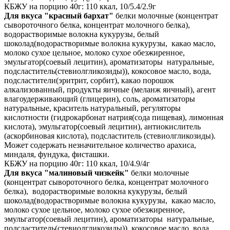
КБЖУ на порцию 40г: 110 ккал, 10/5.4/2.9г
Для вкуса "красный бархат"
белки молочные (концентрат
сывороточного белка, концентрат молочного белка),
водорастворимые волокна кукурузы, белый
шоколад(водорастворимые волокна кукурузы, какао масло,
молоко сухое цельное, молоко сухое обезжиренное,
эмульгатор(соевый лецитин), ароматизаторы натуральные,
подсластитель(стевиолгликозиды)), кокосовое масло, вода,
подсластители(эритрит, сорбит), какао порошок
алкализованный, продукты яичные (меланж яичный), агент
влагоудерживающий (глицерин), соль, ароматизаторы
натуральные, краситель натуральный, регуляторы
кислотности (гидрокарбонат натрия(сода пищевая), лимонная
кислота), эмульгатор(соевый лецитин), антиокислитель
(аскорбиновая кислота), подсластитель (стевиолгликозиды).
Может содержать незначительное количество арахиса,
миндаля, фундука, фисташки.
КБЖУ на порцию 40г: 110 ккал, 10/4.9/4г
Для вкуса "малиновый чизкейк"
белки молочные
(концентрат сывороточного белка, концентрат молочного
белка), водорастворимые волокна кукурузы, белый
шоколад(водорастворимые волокна кукурузы, какао масло,
молоко сухое цельное, молоко сухое обезжиренное,
эмульгатор(соевый лецитин), ароматизаторы натуральные,
подсластитель(стевиолгликозиды)), кокосовое масло, вода,