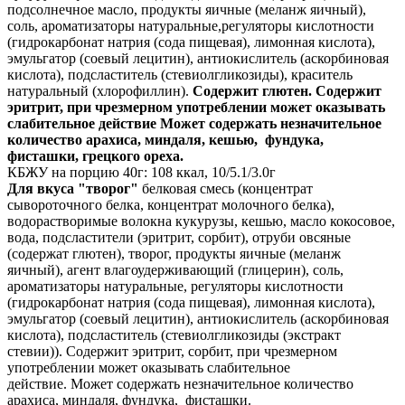
подсолнечное масло, продукты яичные (меланж яичный),
соль, ароматизаторы натуральные,регуляторы кислотности
(гидрокарбонат натрия (сода пищевая), лимонная кислота),
эмульгатор (соевый лецитин), антиокислитель (аскорбиновая
кислота), подсластитель (стевиолгликозиды), краситель
натуральный (хлорофиллин).
Содержит глютен. Содержит
эритрит, при чрезмерном употреблении может оказывать
слабительное действие Может содержать незначительное
количество арахиса, миндаля, кешью, фундука,
фисташки, грецкого ореха.
КБЖУ на порцию 40г: 108 ккал, 10/5.1/3.0г
Для вкуса "творог"
белковая смесь (концентрат
сывороточного белка, концентрат молочного белка),
водорастворимые волокна кукурузы, кешью, масло кокосовое,
вода, подсластители (эритрит, сорбит), отруби овсяные
(содержат глютен), творог, продукты яичные (меланж
яичный), агент влагоудерживающий (глицерин), соль,
ароматизаторы натуральные, регуляторы кислотности
(гидрокарбонат натрия (сода пищевая), лимонная кислота),
эмульгатор (соевый лецитин), антиокислитель (аскорбиновая
кислота), подсластитель (стевиолгликозиды (экстракт
стевии)). Содержит эритрит, сорбит, при чрезмерном
употреблении может оказывать слабительное
действие. Может содержать незначительное количество
арахиса, миндаля, фундука, фисташки.