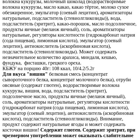
волокна кукурузы, молочный шоколад (водорастворимые
волокна кукурузы, масло какао, какао тёртое, молоко сухое
обезжиренное, эмульгатор (соевый лецитин), ароматизаторы
натуральные, подсластитель (стевиолгликозиды)), вода,
подсластитель (эритрит), какао-порошок, масло подсолнечное,
продукты яичные (меланж яичный), соль, ароматизаторы
натуральные, регуляторы кислотности (гидрокарбонат натрия
(сода пищевая), лимонная кислота), эмульгатор (соевый
лецитин), антиокислитель (аскорбиновая кислота),
подсластитель (стевиолгликозиды). Может содержать
незначительное количество арахиса, миндаля, кешью,
фундука, фисташки, грецкого ореха.
КБЖУ на порцию 40г: 108 ккал, 10/4.2/5.2г
Для вкуса "вишня"
белковая смесь (концентрат
сывороточного белка, концентрат молочного белка), отруби
овсяные (содержат глютен), водорастворимые волокна
кукурузы, вишня, вода, подсластитель (эритрит),
подсолнечное масло, продукты яичные (меланж яичный),
соль, ароматизаторы натуральные, регуляторы кислотности
(гидрокарбонат натрия (сода пищевая), лимонная кислота),
эмульгатор (соевый лецитин), антиокислитель (аскорбиновая
кислота), подсластитель (стевиолгликозиды). Внимание,
продукт содержит натуральные ягоды и может содержать
косточки вишни!
Содержит глютен. Содержит эритрит, при
чрезмерном употреблении может оказывать слабительное