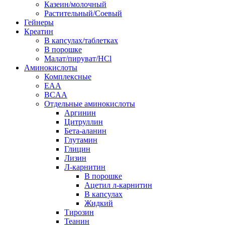
Казеин/молочный
Растительный/Соевый
Гейнеры
Креатин
В капсулах/таблетках
В порошке
Малат/пируват/HCl
Аминокислоты
Комплексные
EAA
BCAA
Отдельные аминокислоты
Аргинин
Цитруллин
Бета-аланин
Глутамин
Глицин
Лизин
Л-карнитин
В порошке
Ацетил л-карнитин
В капсулах
Жидкий
Тирозин
Теанин