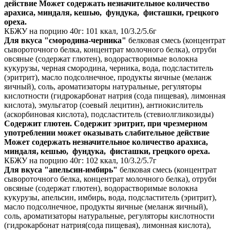
действие Может содержать незначительное количество
арахиса, миндаля, кешью, фундука, фисташки, грецкого
ореха.
КБЖУ на порцию 40г: 101 ккал, 10/3.2/5.6г
Для вкуса "смородина-черника"
белковая смесь (концентрат
сывороточного белка, концентрат молочного белка), отруби
овсяные (содержат глютен), водорастворимые волокна
кукурузы, черная смородина, черника, вода, подсластитель
(эритрит), масло подсолнечное, продукты яичные (меланж
яичный), соль, ароматизаторы натуральные, регуляторы
кислотности (гидрокарбонат натрия (сода пищевая), лимонная
кислота), эмульгатор (соевый лецитин), антиокислитель
(аскорбиновая кислота), подсластитель (стевиолгликозиды)
Содержит глютен. Содержит эритрит, при чрезмерном
употреблении может оказывать слабительное действие
Может содержать незначительное количество арахиса,
миндаля, кешью, фундука, фисташки, грецкого ореха.
КБЖУ на порцию 40г: 102 ккал, 10/3.2/5.7г
Для вкуса "апельсин-имбирь"
белковая смесь (концентрат
сывороточного белка, концентрат молочного белка), отруби
овсяные (содержат глютен), водорастворимые волокна
кукурузы, апельсин, имбирь, вода, подсластитель (эритрит),
масло подсолнечное, продукты яичные (меланж яичный),
соль, ароматизаторы натуральные, регуляторы кислотности
(гидрокарбонат натрия(сода пищевая), лимонная кислота),