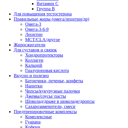
Витамин С
Группа В
Для повышения тестостерона
Правильные жиры (омега/лецитин/др)
Омега-3
Омега-3-6-9
Лецитин
MCT/CLA/другое
Жиросжигатели
Для суставов и связок
Хондропротекторы
Коллаген
Кальций
Гиалуроновая кислота
Вкусно и полезно
Батончики, печенье, конфеты
Напитки
Чипсы/кукурузные палочки
Джемы/соусы/ пасты
Шоколад/драже в шоколаде/дропсы
Сахарозаменители, смеси
Предтренировочные комплексы
Комплексные
Гуарана
Кофеин