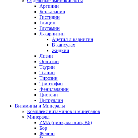
Отдельные аминокислоты
Аргинин
Бета-аланин
Гистидин
Глицин
Глутамин
Л-карнитин
Ацетил л-карнитин
В капсулах
Жидкий
Лизин
Орнитин
Таурин
Теанин
Тирозин
Триптофан
Фенилаланин
Цистеин
Цитруллин
Витамины и Минералы
Комплекс витаминов и минералов
Минералы
ZMA (цинк, магний, В6)
Бор
Железо