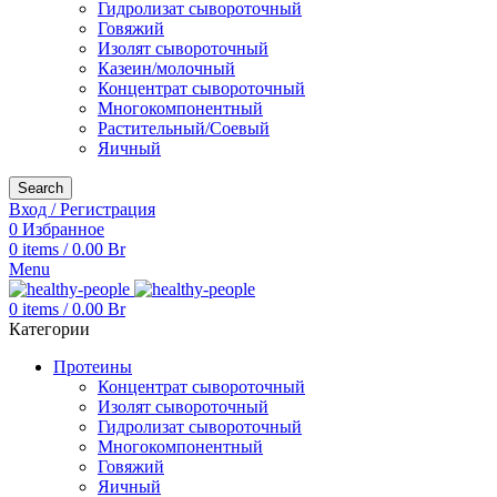
Гидролизат сывороточный
Говяжий
Изолят сывороточный
Казеин/молочный
Концентрат сывороточный
Многокомпонентный
Растительный/Соевый
Яичный
Search
Вход / Регистрация
0
Избранное
0
items
/
0.00
Br
Menu
0
items
/
0.00
Br
Категории
Протеины
Концентрат сывороточный
Изолят сывороточный
Гидролизат сывороточный
Многокомпонентный
Говяжий
Яичный