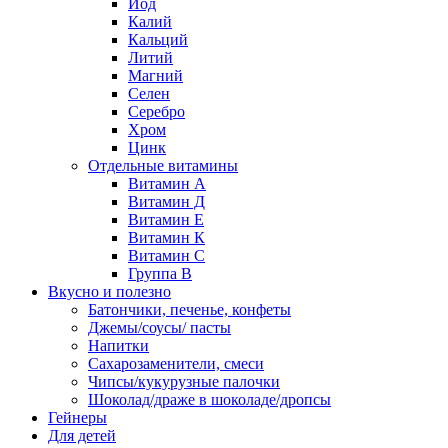
Йод
Калий
Кальций
Литий
Магний
Селен
Серебро
Хром
Цинк
Отдельные витамины
Витамин А
Витамин Д
Витамин Е
Витамин К
Витамин С
Группа В
Вкусно и полезно
Батончики, печенье, конфеты
Джемы/соусы/ пасты
Напитки
Сахарозаменители, смеси
Чипсы/кукурузные палочки
Шоколад/драже в шоколаде/дропсы
Гейнеры
Для детей