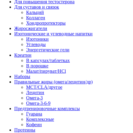
Для повышения тестостерона
Для суставов и связок
Кальций
Коллаген
Хондропротекторы
Жиросжигатели
Изотонические и углеводные напитки
Изотоники
Углеводы
Энергетические гели
Креатин
В капсулах/таблетках
В порошке
Малат/пируват/HCl
Наборы
Правильные жиры (омега/лецитин/др)
MCT/CLA/другое
Лецитин
Омега-3
Омега-3-6-9
Предтренировочные комплексы
Гуарана
Комплексные
Кофеин
Протеины