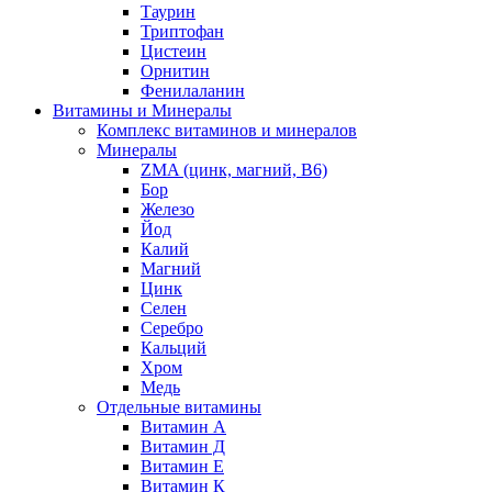
Таурин
Триптофан
Цистеин
Орнитин
Фенилаланин
Витамины и Минералы
Комплекс витаминов и минералов
Минералы
ZMA (цинк, магний, В6)
Бор
Железо
Йод
Калий
Магний
Цинк
Селен
Серебро
Кальций
Хром
Медь
Отдельные витамины
Витамин А
Витамин Д
Витамин Е
Витамин К