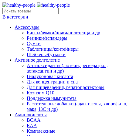
В категории
Аксессуары
Бинты/лямки/пояса/полотенца и др
Резинки/эспандеры
Сумки
Таблетницы/контейнеры
Шейкеры/бутылки
Активное долголетие
Антиоксиданты (лютеин, ресвератрол,
астаксантин и др)
Гиалуроновая кислота
Для концентрации и сна
Для пищеварения, гепатопротекторы
Коэнзим Q10
Поддержка иммунитета
Растительные добавки (адаптогены, хлорофилл,
мака, I3C и др)
Аминокислоты
BCAA
EAA
Комплексные