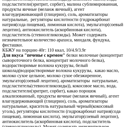
подсластители(эритрит, сорбит), малина сублимированная,
продукты яичные (меланж яичный), агент
влагоудерживающий (глицерин), соль, ароматизаторы
натуральные, регуляторы кислотности (гидрокарбонат
натрия(сода пищевая), лимонная кислота), эмульгатор(соевый
лецитин), антиокислитель (аскорбиновая кислота),
подсластитель (стевиолгликозиды). Может содержать
незначительное количество арахиса, миндаля, фундука,
фисташки.
КБЖУ на порцию 40г: 110 ккал, 10/4.9/3.9г
Для вкуса "печенье с кремом"
белки молочные (концентрат
сывороточного белка, концентрат молочного белка),
водорастворимые волокна кукурузы, белый
шоколад(водорастворимые волокна кукурузы, какао масло,
молоко сухое цельное, молоко сухое обезжиренное,
эмульгатор(соевый лецитин), ароматизаторы натуральные,
подсластитель(стевиолгликозиды)), кокосовое масло, вода,
подсластители(эритрит, сорбит), какао порошок
алкализованный, продукты яичные (меланж яичный), агент
влагоудерживающий (глицерин), соль, ароматизаторы
натуральные, краситель натуральный черный(кокосовый
уголь), регуляторы кислотности (гидрокарбонат натрия(сода
пищевая), лимонная кислота), эмульгатор(соевый лецитин),
антиокислитель (аскорбиновая кислота), подсластитель
(стевиолгликозиды). Может содержать незначительное