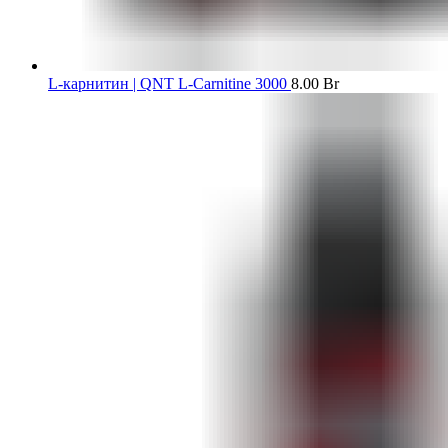
L-карнитин | QNT L-Carnitine 3000
8.00
Br