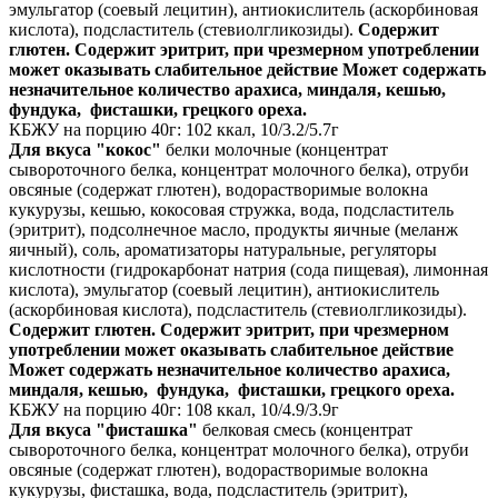
эмульгатор (соевый лецитин), антиокислитель (аскорбиновая
кислота), подсластитель (стевиолгликозиды).
Содержит
глютен. Содержит эритрит, при чрезмерном употреблении
может оказывать слабительное действие Может содержать
незначительное количество арахиса, миндаля, кешью,
фундука, фисташки, грецкого ореха.
КБЖУ на порцию 40г: 102 ккал, 10/3.2/5.7г
Для вкуса "кокос"
белки молочные (концентрат
сывороточного белка, концентрат молочного белка), отруби
овсяные (содержат глютен), водорастворимые волокна
кукурузы, кешью, кокосовая стружка, вода, подсластитель
(эритрит), подсолнечное масло, продукты яичные (меланж
яичный), соль, ароматизаторы натуральные, регуляторы
кислотности (гидрокарбонат натрия (сода пищевая), лимонная
кислота), эмульгатор (соевый лецитин), антиокислитель
(аскорбиновая кислота), подсластитель (стевиолгликозиды).
Содержит глютен. Содержит эритрит, при чрезмерном
употреблении может оказывать слабительное действие
Может содержать незначительное количество арахиса,
миндаля, кешью, фундука, фисташки, грецкого ореха.
КБЖУ на порцию 40г: 108 ккал, 10/4.9/3.9г
Для вкуса "фисташка"
белковая смесь (концентрат
сывороточного белка, концентрат молочного белка), отруби
овсяные (содержат глютен), водорастворимые волокна
кукурузы, фисташка, вода, подсластитель (эритрит),