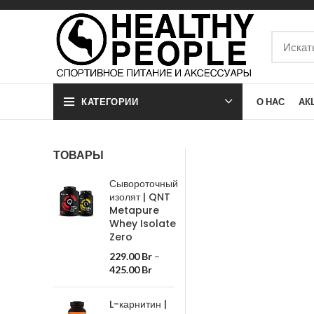
КАТЕГОРИИ
О НАС
АК
ТОВАРЫ
Сывороточный
изолят | QNT
Metapure
Whey Isolate
Zero
229.00
Br
–
425.00
Br
L-карнитин |