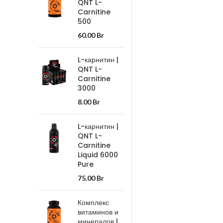
QNT L-
Carnitine
500
60.00
Br
L-карнитин |
QNT L-
Carnitine
3000
8.00
Br
L-карнитин |
QNT L-
Carnitine
Liquid 6000
Pure
75.00
Br
Комплекс
витаминов и
минералов |