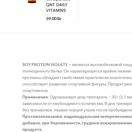
QNT DAILY
VITAMINS
59.00
Br
SOY PROTEIN ISOLATE –
является высокобелковой пищев
полноценного белка. Он характеризуется крайне низким
протеины обладают свойствами практически аналогичн
способствует развитию спортивной фигуры. Продукт ре
спортсменов.
Применение.
Одноразовую дозу препарата – 30 г (1,5 м
зависимости от необходимого количества. В дни трениров
без тренировок: первая порция утром после пробуждени
Противопоказания: индивидуальная непереносимость
добавок, при беременности, грудном вскармливани
продукта.