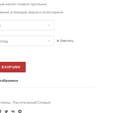
ый изолят соевого протеина
жание углеводов, жиров и холестерина
Очистить
В КОРЗИНУ
избранное
теины
,
Растительный/Соевый