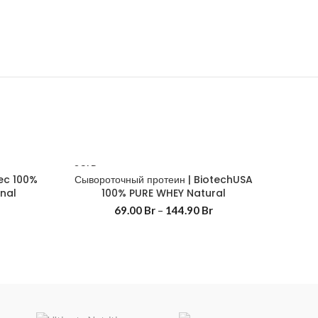
SOLD
tec 100%
Сывороточный протеин | BiotechUSA
OUT
Мно
nal
100% PURE WHEY Natural
69.00
Br
–
144.90
Br