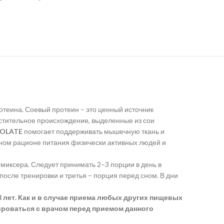
отеина. Соевый протеин – это ценный источник
астительное происхождение, выделенные из сои
SOLATE
помогает поддерживать мышечную ткань и
вном рационе питания физически активных людей и
 миксера. Следует принимать 2–3 порции в день в
после тренировки и третья – порция перед сном. В дни
 лет. Как и в случае приема любых других пищевых
ироваться с врачом перед приемом данного