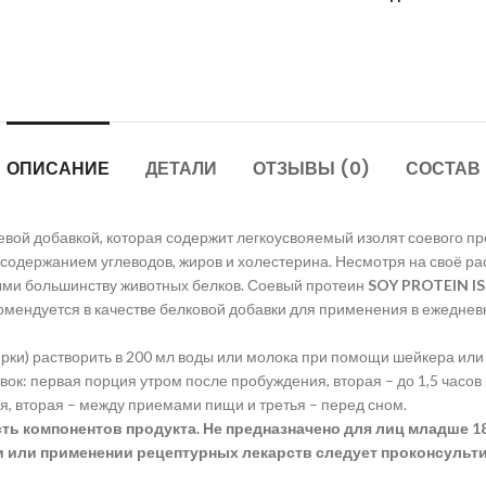
ОПИСАНИЕ
ДЕТАЛИ
ОТЗЫВЫ (0)
СОСТАВ
ой добавкой, которая содержит легкоусвояемый изолят соевого пр
 содержанием углеводов, жиров и холестерина. Несмотря на своё р
ыми большинству животных белков. Соевый протеин
SOY PROTEIN I
комендуется в качестве белковой добавки для применения в ежедне
ерки) растворить в 200 мл воды или молока при помощи шейкера или
ок: первая порция утром после пробуждения, вторая – до 1,5 часов 
я, вторая – между приемами пищи и третья – перед сном.
 компонентов продукта. Не предназначено для лиц младше 18
и или применении рецептурных лекарств следует проконсульт