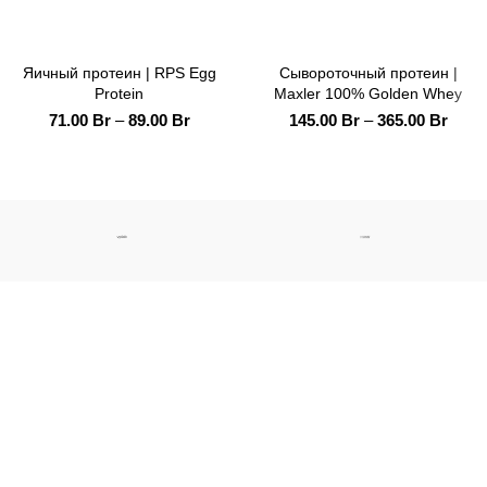
Яичный протеин | RPS Egg
Сывороточный протеин |
Protein
Maxler 100% Golden Whey
71.00
Br
–
89.00
Br
145.00
Br
–
365.00
Br
Адреса
Бульвар Космонавтов 64, г. Брест
,
пн-пт: 10:00-20:00; сб: 11:00-19:00; вс: 11:00-17:00;
Юридический адрес: ООО "ХэлсиПипл", 224016 г. Брест,