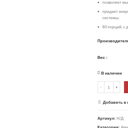
позволяет мы
придает энер
системы;
80 порций, с
Производител
Вес
В наличии
Добавить в 
Артикул:
Н/Д
Категории:
Ами