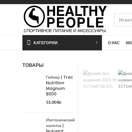
КАТЕГОРИИ
О НАС
АК
ТОВАРЫ
Гейнер | Trec
Nutrition
Magnum
8000
55.00
Br
Изотонический
напиток |
Nutrend