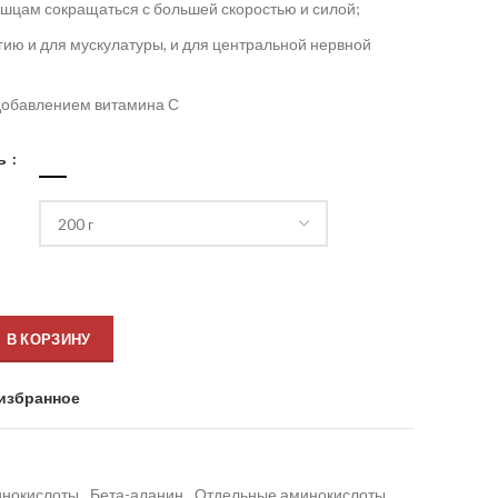
шцам сокращаться с большей скоростью и силой;
гию и для мускулатуры, и для центральной нервной
 добавлением витамина С
ь
В КОРЗИНУ
избранное
нокислоты
,
Бета-аланин
,
Отдельные аминокислоты