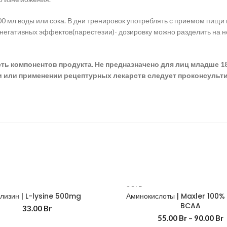
300 мл воды или сока. В дни тренировок употреблять с приемом пищи
 негативных эффектов(парестезии)- дозировку можно разделить на 
 компонентов продукта. Не предназначено для лиц младше 18
и или применении рецептурных лекарств следует проконсульт
SOLD
лизин | L-lysine 500mg
Аминокислоты | Maxler 100
OUT
BCAA
33.00
Br
55.00
Br
–
90.00
Br