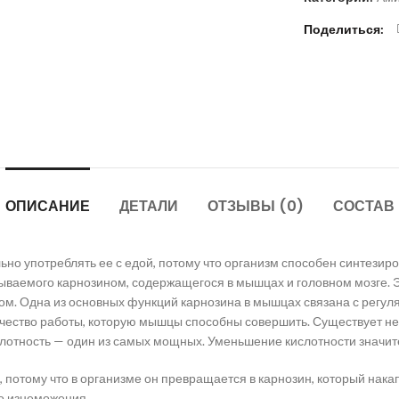
Поделиться
ОПИСАНИЕ
ДЕТАЛИ
ОТЗЫВЫ (0)
СОСТАВ
ьно употреблять ее с едой, потому что организм способен синтезиро
ываемого карнозином, содержащегося в мышцах и головном мозге. 
м. Одна из основных функций карнозина в мышцах связана с регуля
чество работы, которую мышцы способны совершить. Существует не
слотность — один из самых мощных. Уменьшение кислотности значи
 потому что в организме он превращается в карнозин, который нак
о изнеможения.