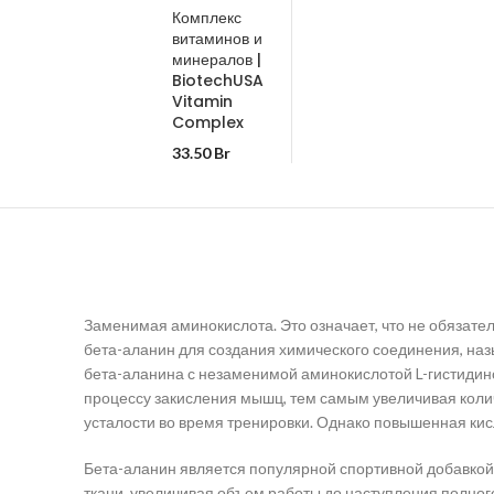
Комплекс
витаминов и
минералов |
BiotechUSA
Vitamin
Complex
33.50
Br
Заменимая аминокислота. Это означает, что не обязател
бета-аланин для создания химического соединения, наз
бета-аланина с незаменимой аминокислотой L-гистидино
процессу закисления мышц, тем самым увеличивая коли
усталости во время тренировки. Однако повышенная ки
Бета-аланин является популярной спортивной добавкой,
ткани, увеличивая объем работы до наступления полног