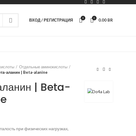
0
0
ВХОД / РЕГИСТРАЦИЯ
0.00
BR
кислоты
Отдельные аминокислоты
та-аланин | Beta-alanine
ланин | Beta-
ne
талость при физических нагрузках,