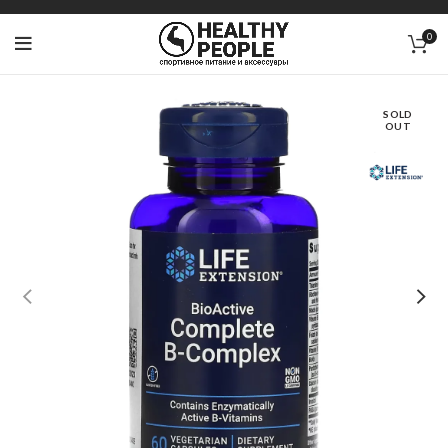
0
SOLD
OUT