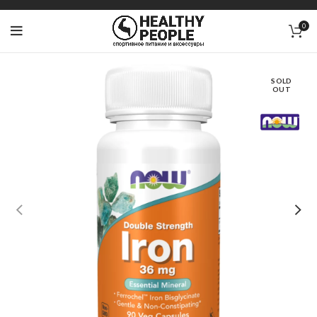
0
SOLD
OUT