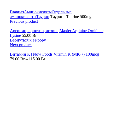
Главная
Аминокислоты
Отдельные
аминокислоты
Таурин
Таурин | Taurine 500mg
Previous product
Аргинин, орнитин, лизин | Maxler Arginine Ornithine
Lysine
55.00
Br
Вернуться к выбору
Next product
Витамин К | Now Foods Vitamin K (MK-7) 100mcg
79.00
Br
–
115.00
Br